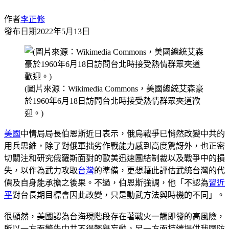
作者
李正修
發布日期
2022年5月13日
(圖片來源：Wikimedia Commons，美國總統艾森豪
於1960年6月18日訪問台北時接受熱情群眾夾道歡
迎。)
美國
中情局局長伯恩斯近日表示，俄烏戰爭已悄然改變中共的
用兵思維，除了對俄軍拙劣作戰能力感到高度驚訝外，也正密
切關注和研究俄羅斯面對的歐美迅速團結制裁以及戰爭中的損
失，以作為武力攻取
台灣
的準備，更想藉此評估武統台灣的代
價及自身能承擔之後果。不過，伯恩斯強調，他「不認為
習近
平
對台長期目標會因此改變，只是動武方法與時機的不同」。
很顯然，美國認為台海現階段存在著戰火一觸即發的高風險，
所以一方面警告中共不得輕舉妄動，另一方面持續提供我國防