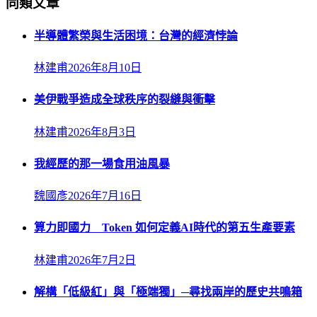
同類文章
半導體繁榮與生活困境：台灣的經濟悖論
林建甫
2026年8月10日
美伊戰爭造成全球秩序的裂縫與衝擊
林建甫
2026年8月3日
我經歷的那一場食用油風暴
魏國彥
2026年7月16日
算力即國力 Token 如何定義AI時代的第五生產要素
林建甫
2026年7月2日
解構「低級紅」與「極端獨」─尋找兩岸的歷史共鳴箱