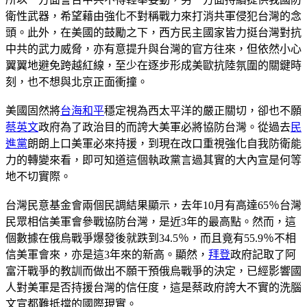
衛性武器，希望藉由強化不對稱戰力來打消共軍侵犯台灣的念
頭。此外，在美國的鼓勵之下，西方民主國家皆力挺台灣對抗
中共的武力威脅，亦有意提升與台灣的官方往來，但依然小心
翼翼地避免跨越紅線，至少在逐步形成美歐抗陸氛圍的關鍵時
刻，也不想與北京正面衝撞。
美國固然將
台海和平
穩定視為西太平洋的嚴正關切，卻也不願
蔡英文
政府為了政治目的而誇大美軍必將協防台灣。從過去
民
進黨
朗朗上口美軍必來持援，到現在改口重視強化自我防衛能
力的轉變來看，即可知道這個執政黨言過其實的大內宣是何等
地不切實際。
台灣民意基金會兩個民調結果顯示，去年10月有高達65％台灣
民眾相信美軍會參戰協防台灣，是近3年的最高點。然而，這
個數據在俄烏戰爭爆發後就跌到34.5％，而且竟有55.9％不相
信美軍會來，亦是這3年來的新高。顯然，
拜登
政府記取了阿
富汗戰爭的教訓而做出不願干預俄烏戰爭的決定，已經影響國
人對美軍是否持援台灣的信任度，這是蔡政府誇大不實的洗腦
文宣都難抵擋的國際現實。