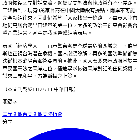
政府恢復兩岸對話交流，顯然民間想法與執政黨有不小差距。
工總提到，現有9萬家台商在中國大陸設有據點，兩岸不可能
完全斷絕往來，因此仍希望「大家找出一條路」，畢竟大陸市
場仍高居台灣出口總量的第一位，太多的政治干預只會影響台
灣企業經營，甚至是我國整體經濟表現。
英國「經濟學人」一再示警台海是全球最危險區域之一，伯恩
斯也正視台海潛在危機。國人必須瞭解，再多的國防準備都無
法從根本消除台海衝突風險。據此，國人應要求蔡政府基於中
華民國憲法之兩岸定位，儘速尋求恢復兩岸對話的任何契機，
謀求兩岸和平，方為避禍之上策。
（本文刊載於111.05.11 中華日報）
關鍵字
兩岸關係
台美關係
美陸抗衡
分享