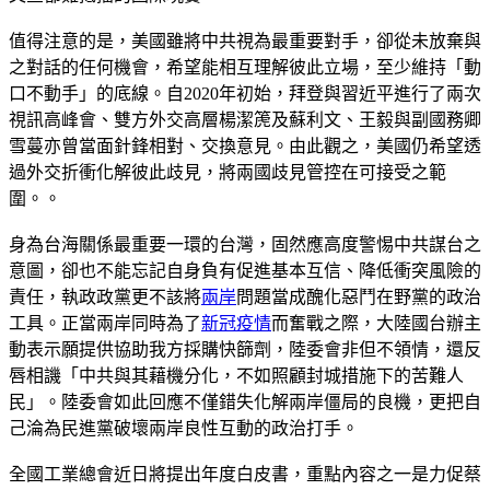
值得注意的是，美國雖將中共視為最重要對手，卻從未放棄與
之對話的任何機會，希望能相互理解彼此立場，至少維持「動
口不動手」的底線。自2020年初始，拜登與習近平進行了兩次
視訊高峰會、雙方外交高層楊潔箎及蘇利文、王毅與副國務卿
雪蔓亦曾當面針鋒相對、交換意見。由此觀之，美國仍希望透
過外交折衝化解彼此歧見，將兩國歧見管控在可接受之範
圍。。
身為台海關係最重要一環的台灣，固然應高度警惕中共謀台之
意圖，卻也不能忘記自身負有促進基本互信、降低衝突風險的
責任，執政政黨更不該將
兩岸
問題當成醜化惡鬥在野黨的政治
工具。正當兩岸同時為了
新冠疫情
而奮戰之際，大陸國台辦主
動表示願提供協助我方採購快篩劑，陸委會非但不領情，還反
唇相譏「中共與其藉機分化，不如照顧封城措施下的苦難人
民」。陸委會如此回應不僅錯失化解兩岸僵局的良機，更把自
己淪為民進黨破壞兩岸良性互動的政治打手。
全國工業總會近日將提出年度白皮書，重點內容之一是力促蔡