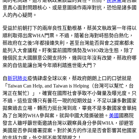
間的老問題，這才是執政黨該盡的責任。然而，
民進黨
是否願
意真心面對問題核心、或是意圖操作兩岸對抗，恐怕是諸多國
人的內心疑問。
受益於前朝打下的兩岸良性互動根基，蔡英文執政第一年得以
順利取得出席WHA門票。不過，隨著台海對峙態勢白熱化，
蔡政府在之後5年都接連失利，甚至台灣能否與會之提案都未
能列入大會議程。盱衡當前國際情勢及WHO政治生態，除了
幾個民主大國願意公開支持外，幾與往年沒有改變，蔡政府哪
來的自信能讓台灣今年順利踏進世衛大門？
自
新冠肺炎
疫情肆虐全球以來，蔡政府朗朗上口的口號就是
「Taiwan Can Help, and Taiwan is Helping（台灣可以幫忙，台
灣正在幫忙）」，確實在國際社會爭取不小聲量及曝光度。只
不過，這些宣傳只有曇花一現的短期效益，不足以讓多數國家
拋棄過去立場，轉而力挺台灣到底，畢竟不是多數國家會單純
為了台灣的WHA參與案，就與中國大陸撕破臉。
美國
國務院
發言人雖呼籲世衛邀請台灣以觀察員身分參與WHA，卻避答
美國是否參與連署提案。對於美方的作法是否會影響其他國家
的支持力度，外交部不能等閒視之！