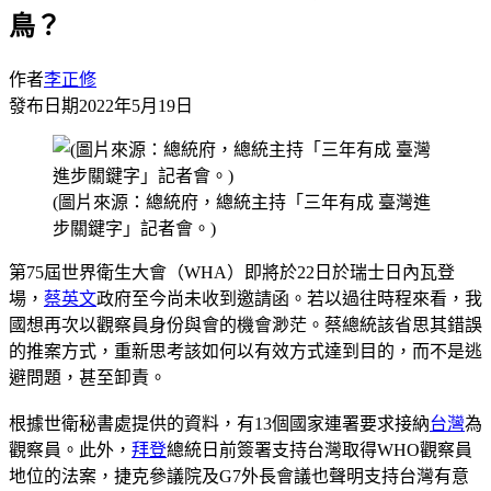
鳥？
作者
李正修
發布日期
2022年5月19日
(圖片來源：總統府，總統主持「三年有成 臺灣進
步關鍵字」記者會。)
第75屆世界衛生大會（WHA）即將於22日於瑞士日內瓦登
場，
蔡英文
政府至今尚未收到邀請函。若以過往時程來看，我
國想再次以觀察員身份與會的機會渺茫。蔡總統該省思其錯誤
的推案方式，重新思考該如何以有效方式達到目的，而不是逃
避問題，甚至卸責。
根據世衛秘書處提供的資料，有13個國家連署要求接納
台灣
為
觀察員。此外，
拜登
總統日前簽署支持台灣取得WHO觀察員
地位的法案，捷克參議院及G7外長會議也聲明支持台灣有意