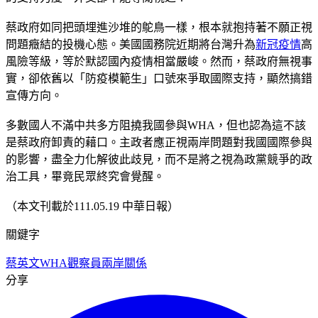
蔡政府如同把頭埋進沙堆的鴕鳥一樣，根本就抱持著不願正視
問題癥結的投機心態。美國國務院近期將台灣升為
新冠疫情
高
風險等級，等於默認國內疫情相當嚴峻。然而，蔡政府無視事
實，卻依舊以「防疫模範生」口號來爭取國際支持，顯然搞錯
宣傳方向。
多數國人不滿中共多方阻撓我國參與WHA，但也認為這不該
是蔡政府卸責的藉口。主政者應正視兩岸問題對我國國際參與
的影響，盡全力化解彼此歧見，而不是將之視為政黨競爭的政
治工具，畢竟民眾終究會覺醒。
（本文刊載於111.05.19 中華日報）
關鍵字
蔡英文
WHA觀察員
兩岸關係
分享