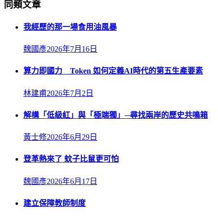
同類文章
我經歷的那一場食用油風暴
魏國彥
2026年7月16日
算力即國力 Token 如何定義AI時代的第五生產要素
林建甫
2026年7月2日
解構「低級紅」與「極端獨」─尋找兩岸的歷史共鳴箱
黃士修
2026年6月29日
登革熱來了 蚊子比鼠更可怕
魏國彥
2026年6月17日
建立保障教師制度