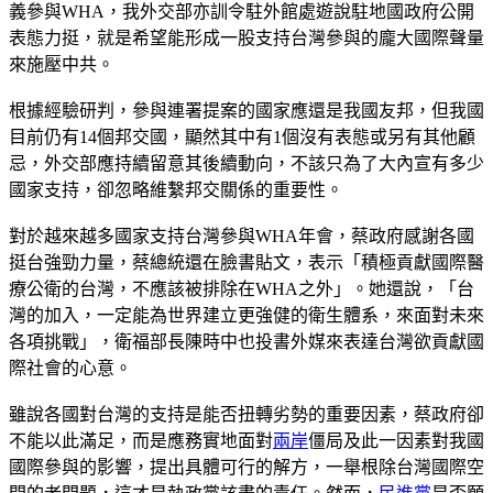
義參與WHA，我外交部亦訓令駐外館處遊說駐地國政府公開
表態力挺，就是希望能形成一股支持台灣參與的龐大國際聲量
來施壓中共。
根據經驗研判，參與連署提案的國家應還是我國友邦，但我國
目前仍有14個邦交國，顯然其中有1個沒有表態或另有其他顧
忌，外交部應持續留意其後續動向，不該只為了大內宣有多少
國家支持，卻忽略維繫邦交關係的重要性。
對於越來越多國家支持台灣參與WHA年會，蔡政府感謝各國
挺台強勁力量，蔡總統還在臉書貼文，表示「積極貢獻國際醫
療公衛的台灣，不應該被排除在WHA之外」。她還說，「台
灣的加入，一定能為世界建立更強健的衛生體系，來面對未來
各項挑戰」，衛福部長陳時中也投書外媒來表達台灣欲貢獻國
際社會的心意。
雖說各國對台灣的支持是能否扭轉劣勢的重要因素，蔡政府卻
不能以此滿足，而是應務實地面對
兩岸
僵局及此一因素對我國
國際參與的影響，提出具體可行的解方，一舉根除台灣國際空