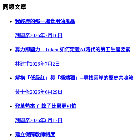
同類文章
我經歷的那一場食用油風暴
魏國彥
2026年7月16日
算力即國力 Token 如何定義AI時代的第五生產要素
林建甫
2026年7月2日
解構「低級紅」與「極端獨」─尋找兩岸的歷史共鳴箱
黃士修
2026年6月29日
登革熱來了 蚊子比鼠更可怕
魏國彥
2026年6月17日
建立保障教師制度