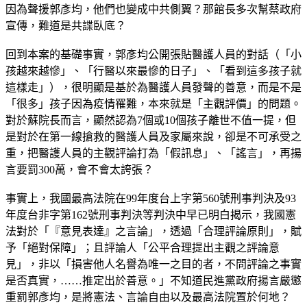
因為聲援郭彥均，他們也變成中共側翼？那館長多次幫蔡政府
宣傳，難道是共諜臥底？
回到本案的基礎事實，郭彥均公開張貼醫護人員的對話（「小
孩越來越慘」、「行醫以來最慘的日子」、「看到這多孩子就
這樣走」），很明顯是基於為醫護人員發聲的善意，而是不是
「很多」孩子因為疫情罹難，本來就是「主觀評價」的問題。
對於蘇院長而言，顯然認為7個或10個孩子離世不值一提，但
是對於在第一線搶救的醫護人員及家屬來說，卻是不可承受之
重，把醫護人員的主觀評論打為「假訊息」、「謠言」，再揚
言要罰300萬，會不會太誇張？
事實上，我國最高法院在99年度台上字第560號刑事判決及93
年度台非字第162號刑事判決等判決中早已明白揭示，我國憲
法對於「『意見表達』之言論」，透過「合理評論原則」，賦
予「絕對保障」；且評論人「公平合理提出主觀之評論意
見」，非以「損害他人名譽為唯一之目的者，不問評論之事實
是否真實，……推定出於善意。」不知道民進黨政府揚言嚴懲
重罰郭彥均，是將憲法、言論自由以及最高法院置於何地？