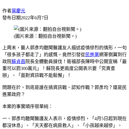
作者
葉慶元
發布日期
2022年6月7日
(圖片來源：翻拍自台視新聞。)
上周末，藝人郭彥均聽聞醫護友人描述疫情慘烈的情形，一句
「很多孩子都走了」的感慨，竟然引發從
民進黨
網軍側翼到行
政院
蘇貞昌
院長全體動員撻伐！衛福部長陳時中公開宣稱「最
重可以罰300萬元」！蘇院長更兩度公開表示要「究責查
辦」、「面對資訊戰不能鬆懈」！
問題在於，到底是誰在搞資訊戰、認知作戰？郭彥均？還是民
進黨政府？
本案的事實順序很單純：
一、郭彥均聽聞醫護友人表示，疫情慘烈，「4月5日起到現在
都沒休息」、「天天都在病房救人」、「小孩越來越慘」、