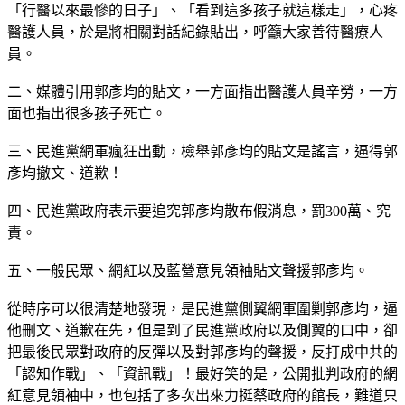
「行醫以來最慘的日子」、「看到這多孩子就這樣走」，心疼
醫護人員，於是將相關對話紀錄貼出，呼籲大家善待醫療人
員。
二、媒體引用郭彥均的貼文，一方面指出醫護人員辛勞，一方
面也指出很多孩子死亡。
三、民進黨網軍瘋狂出動，檢舉郭彥均的貼文是謠言，逼得郭
彥均撤文、道歉！
四、民進黨政府表示要追究郭彥均散布假消息，罰300萬、究
責。
五、一般民眾、網紅以及藍營意見領袖貼文聲援郭彥均。
從時序可以很清楚地發現，是民進黨側翼網軍圍剿郭彥均，逼
他刪文、道歉在先，但是到了民進黨政府以及側翼的口中，卻
把最後民眾對政府的反彈以及對郭彥均的聲援，反打成中共的
「認知作戰」、「資訊戰」！最好笑的是，公開批判政府的網
紅意見領袖中，也包括了多次出來力挺蔡政府的館長，難道只