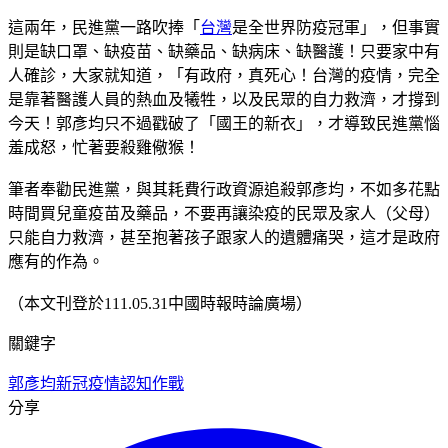
這兩年，民進黨一路吹捧「
台灣
是全世界防疫冠軍」，但事實
則是缺口罩、缺疫苗、缺藥品、缺病床、缺醫護！只要家中有
人確診，大家就知道，「有政府，真死心！台灣的疫情，完全
是靠著醫護人員的熱血及犧牲，以及民眾的自力救濟，才撐到
今天！郭彥均只不過戳破了「國王的新衣」，才導致民進黨惱
羞成怒，忙著要殺雞儆猴！
筆者奉勸民進黨，與其耗費行政資源追殺郭彥均，不如多花點
時間買兒童疫苗及藥品，不要再讓染疫的民眾及家人（父母）
只能自力救濟，甚至抱著孩子跟家人的遺體痛哭，這才是政府
應有的作為。
（本文刊登於111.05.31中國時報時論廣場）
關鍵字
郭彥均
新冠疫情
認知作戰
分享