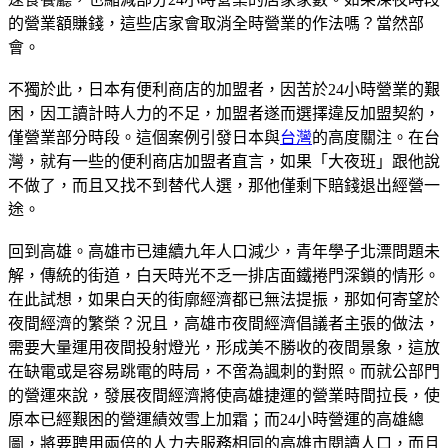
的營業額賺錢，這些店家會取消全時營業的作法嗎？當然部
會。
不獨於此，日本有便利商店的加盟者，因苦於24小時營業的艱
困，因工讀計時人力的不足，加盟者遂而選擇違反加盟契約，
僅營業部分時段。這個案例引發日本與
台灣
的高度關注。在台
灣，就有一些的便利商店加盟者直言，如果「大夜班」跟他說
不做了，而且又找不到替代人選，那他僅剩下賠錢退出經營一
途。
回到高雄。高雄市已連續九年人口減少，青年學子北漂問題未
解，傳統的街道，白天時光不乏一排店面鐵捲門深鎖的情形。
在此試想，如果白天的街廓經濟都已無法提振，那如何寄望於
夜間經濟的繁榮？況且，高雄市夜間經濟倡議者主張的做法，
需要大量運用夜間投射燈光，形成美不勝收的夜間景象，這放
在缺電或是容易跳電的時局，不啻為諷刺的對照。而就公部門
的營運來說，發展夜間經濟將使高雄捷運的營業時間拉長，使
原本已經艱困的營運績效雪上加霜；而24小時營運的高雄總
圖，將要聘用兩倍的人力去服務相同的高雄市閱讀人口，而且