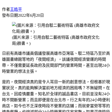
作者
王皓平
發布日期
2022年6月20日
(圖片來源：引用自駁二藝術特區 (高雄市政府文化
局)臉書。)
日前有高雄市議員倡議發展高雄市亞灣區、駁二特區乃至於高
雄圖書總館等地的「夜間經濟」，該議夜間經濟營運的時間
帶，不僅需要延長政府及民間部門的營業時間，甚至出現24小
時營業的想法主張。
是的，夜間經濟真的是令人耳目一新的創意想法，但根基於現
實狀況，真的能夠解決當前地方經濟的困局嗎？不無疑問。在
台北，因疫情嚴重，知名於全球的誠品書店，目前並沒有24小
時不間斷營業；而且即便是在台北市，行之有年的24小時便利
商店，如今也不乏深夜時段不營業的店鋪；而就麥當勞等等的
速食餐廳，也縮減部分24小時營業的店家家數。如果深夜時段