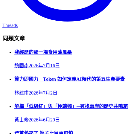
Threads
同類文章
我經歷的那一場食用油風暴
魏國彥
2026年7月16日
算力即國力 Token 如何定義AI時代的第五生產要素
林建甫
2026年7月2日
解構「低級紅」與「極端獨」─尋找兩岸的歷史共鳴箱
黃士修
2026年6月29日
登革熱來了 蚊子比鼠更可怕