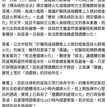
依《傳染病防治法》規定儘速火化或報請地方主管機關核准後
深埋。同時，為減少風險，建議於醫院或接體車上入殮封棺後
逕送火葬場火化」。此處「應依《傳染病防治法》規定儘速火
化」的文字，姑且不論缺乏公務人員辦理公文的基本素養，而
未引出到底是依據哪一條，該段的文義當然會讓醫院和殯葬業
者確信，染疫者一旦病逝，依法即應接續處理遺體火化。
再者，公文中提到「於醫院或接體車上入殮封棺後逕送火葬場
火化」的做法，雖然刻意寫了是「建議」，但醫院和殯葬禮儀
業者看到了「依法應儘速火化」，難道會「違法」讓遺體在醫
院或殯葬處所停靈或冰存，以待後續家屬來見最後一面，乃至
於辦理追悼儀式？這些處理遺體的文字敘述，正是讓「建議」
實質上等於「須遵辦」的詐術所在。
事實上，目前法律和防疫指引等行政命令中，的確未明定新冠
肺炎染疫者的遺體須在24小時內儘速火化。但上開指揮中心發
出的通函，實質上已具有了「遺體即刻處理火化」的行政指導
意涵，且處理時間像是比24小時內還要緊急。若非如此，何須
再特別另外發函呢？