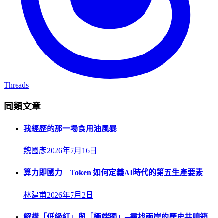
Threads
同類文章
我經歷的那一場食用油風暴
魏國彥
2026年7月16日
算力即國力 Token 如何定義AI時代的第五生產要素
林建甫
2026年7月2日
解構「低級紅」與「極端獨」─尋找兩岸的歷史共鳴箱