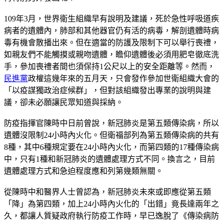
109年3月，世界衛生組織早有說明及建議，死於急性呼吸道疾
病者的遺體內，肺部和其他器官仍有活的病毒，解剖遺體時病
毒有機會散播出來。但在適當的防護及限制下可以舉行喪禮，
如親友們不能觸摸或親吻遺體，瞻仰遺體後必須用肥皂徹底洗
手，參加喪禮者間也須保持1公尺以上的安全距離等。然而，
民進黨
政權這幾年來的五月天，只會發作參加世衛組織大會的
「以疫謀獨政治症候群」，但對該組織發出專業的說明與建
議，卻未必願讓民眾知道與採納。
防疫指揮官陳時中日前曾說，新冠肺炎是第五類傳染病，所以
遺體沒限制24小時內火化。但衛福部列為第五類傳染病的共有
8種，其中6種規定要在24小時內火化，而第四類的17種傳染病
中，只有1種和新冠肺炎的遺體處理方式不同。換言之，目前
遺體處理方式和急迫程度應和列第幾類無關。
從陳時中和醫界人士曾認為，新冠肺炎未來或即應從第五類
「降」為第四類，加上24小時內火化的「出錯」竟長達兩年之
久，都讓人質疑政府執行防疫工作時，早已逸脫了《傳染病防