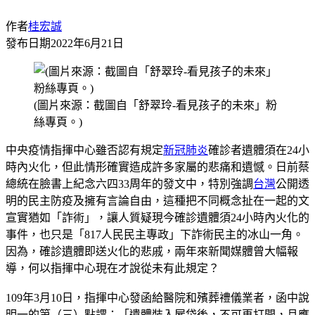
作者
桂宏誠
發布日期
2022年6月21日
(圖片來源：截圖自「舒翠玲-看見孩子的未來」粉
絲專頁。)
中央疫情指揮中心雖否認有規定
新冠肺炎
確診者遺體須在24小
時內火化，但此情形確實造成許多家屬的悲痛和遺憾。日前蔡
總統在臉書上紀念六四33周年的發文中，特別強調
台灣
公開透
明的民主防疫及擁有言論自由，這種把不同概念扯在一起的文
宣實猶如「詐術」，讓人質疑現今確診遺體須24小時內火化的
事件，也只是「817人民民主專政」下詐術民主的冰山一角。
因為，確診遺體即送火化的悲戚，兩年來新聞媒體曾大幅報
導，何以指揮中心現在才說從未有此規定？
109年3月10日，指揮中心發函給醫院和殯葬禮儀業者，函中說
明一的第（三）點謂：「遺體裝入屍袋後，不可再打開，且應