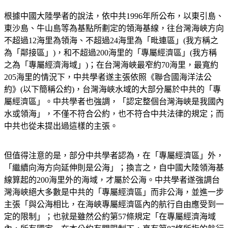
根據中國大陸學者的說法，依中共1996年所公布，以東引島、
東沙島、牛山島等為基點所劃定的領海基線，往台灣海峽方向
不超過12海里為領海、不超過24海里為「毗連區」(我方稱之
為「鄰接區」)，和不超過200海里的「專屬經濟區」(我方稱
之為「專屬經濟海域」)；在台灣海峽最窄約70海里，最寬約
205海里的情況下，中共學者遂主張依照《聯合國海洋法公
約》(以下簡稱公約)，台灣海峽水域的大部分屬於中共的「專
屬經濟區」。中共學者也強調，「認定整個台灣海峽是我國內
水或領海」，不僅不符合公約，也不符合中共法律的規定；而
中共也從未提出過這樣的主張。
但值得注意的是，部分中共學者認為，在「專屬經濟區」外，
「繼續向海方向延伸則是公海」；換言之，自中國大陸領海基
線算起的200海里外的海域，才屬於公海。中共學者遂強調台
灣海峽絕大多數是中共的「專屬經濟區」而非公海，並進一步
主張「與公海相比，在海峽專屬經濟區內的航行自由應受到一
定的限制」；也就是雖然公約第57條規定「在專屬經濟海域