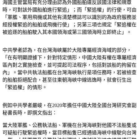
海國主管當局有充分理由認為外國船舶違反該國法律和規章
時，可對該外國船舶進行緊追」；而「緊追權」的行使，可由
「軍艦、軍用飛機或其他有清楚標誌可以識別的為政府服務並
經授權緊追的船舶或飛機行使」；另第三項也規定「緊追權在
被追逐的船舶駛入其本國領海或第三國領海時立即終止」。
中共學者認為，在台灣海峽屬於大陸專屬經濟海域的部分，
「在有明顯證據下，針對特定情形，中國大陸有權在專屬經濟
區內對之實施檢查，並可提起司法程序，包括對該船的拘留在
內」。當中共執法船艦在台灣海峽執行是項任務時，若被檢查
的船舶拒絕配合，甚至往東朝海峽中線逃逸時，就會衍生出
「緊追權」的情形。
例如中共學者嚴峻，在2020年擔任中國大陸全國台灣研究會副
秘書長時，即撰文指出：
當大陸軍艦、公務執法船、軍機在台灣海峽對他國不法船隻或
可疑船行駛緊追權時，當目標船隻已經通過海峽中線駛向台灣