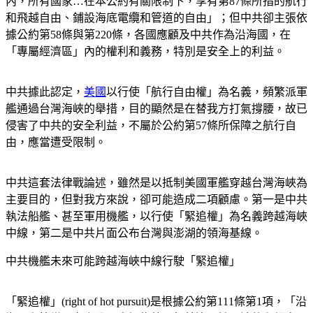
內，所有國家…在本公約有關限制下，享有第87條所指的航行
和飛越自由、鋪設海底電纜和管道的自由」；但中共卻主張依
據公約第58條與第220條，各國應顧及中共作為沿海國，在
「專屬經濟區」內的權利和義務，特別是安全上的利益。
中共據此認定，
美國
以行使「航行自由權」為名義，頻繁派軍
艦通過台灣海峽的舉措，目的顯然是在替我方打氣撐腰，故已
侵害了中共的安全利益，不屬於公約第57條所保障之航行自
由，應當遭受限制。
中共這套法律戰論述，雖然是以抵制美國軍艦穿越台灣海峽為
主要目的，但對我方來說，卻可能造成二項顧慮。第一是中共
執法船艦、甚至軍用機艦，以行使「緊追權」為名義跨越海峽
中線，第二是中共片面公布台灣與澎湖的領海基線。
中共機艦未來可能跨越海峽中線行駛「緊追權」
「緊追權」(right of hot pursuit)是根據公約第111條第1項，「沿