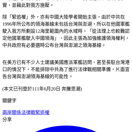
實，並藉此對我方施壓。
除「緊追權」外，亦有中國大陸學者開始主張，由於中共在
1996年所公布的領海基線未包括台灣與澎湖，所以在他國軍艦
駛入我方所劃設12海里範圍內的水域時，「從法理上也較難認
定他國軍艦駛入中國領海」，因此主張為加強維護領海權利，
中共政府有必要適時公布台灣與澎湖之領海基線。
在美方已有不少人士建議美國應派軍艦訪問、甚至長駐台灣港
口的情況下，不能排除中共為了進行法律戰相關準備，片面宣
告台灣與澎湖領海基線的可能性。
(本文已刊登於111年6月20日 奔騰思潮)
關鍵字
兩岸關係
法律戰
緊追權
分享