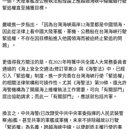
一側，大陸軍艦及公務執法船理論上應越過海峽中線繼續行駛
緊追權直至捕獲目標。
嚴峻進一步指出，「因為台灣海峽兩岸12海里都是中國領海，
因此從法律上看中國大陸軍艦、軍機、公務船在台灣海峽行駛
緊追權，不存在因目標船進入他國領海而被迫終止緊追的問
題」。
更值得我方關注的是，在2021年時獲中共全國人大常務委員會
通過的《海上安全交通法(修訂草案)》與《海警法》中，已經
引入「緊追權」制度，進一步完善在台灣海峽行使「緊追權」
的相關法律架構和可操作性。尤其《海警法》第59條，還允許
海警機構為了開展海上維權執法工作需要，可向「有關部門」
提出協助請求；而此一「有關部門」，應該就包括共軍。
換言之，中共海警(已改隸受中共中央軍委指揮的人民武裝警
察)船艦，甚至共軍的軍艦或軍機，未來不排除藉故以行駛
「緊追權」為名義，跨越海峽中線，以便創造主權行使的事