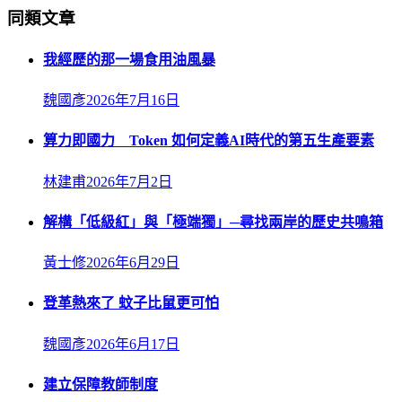
同類文章
我經歷的那一場食用油風暴
魏國彥
2026年7月16日
算力即國力 Token 如何定義AI時代的第五生產要素
林建甫
2026年7月2日
解構「低級紅」與「極端獨」─尋找兩岸的歷史共鳴箱
黃士修
2026年6月29日
登革熱來了 蚊子比鼠更可怕
魏國彥
2026年6月17日
建立保障教師制度