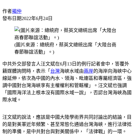
作者
揭仲
發布日期
2022年6月24日
(圖片來源：總統府，蔡英文總統出席「大陸台商
春節聯誼活動」。)
中共外交部發言人汪文斌在6月13日的例行記者會中，答覆外
籍媒體詢問時，表示「
台灣
海峽水域由
兩岸
的海岸向海峽中心
線延伸，依次為中國的內水、領海、毗連區和專屬經濟區，強
調中國對台灣海峽享有主權權利和管轄權」。汪文斌也強調
「國際海洋法上根本沒有國際水域一說」，否認台灣海峽為國
際水域。
汪文斌的說法，應該是中國大陸學術界共同討論出的結論，目
的是對美軍近年頻繁、甚至常態化通過台灣海峽，進行法律抵
制的準備，是中共對台與對美關係中，「法律戰」的一環。