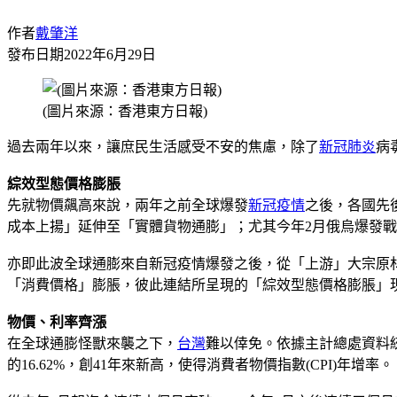
作者
戴肇洋
發布日期
2022年6月29日
(圖片來源：香港東方日報)
過去兩年以來，讓庶民生活感受不安的焦慮，除了
新冠肺炎
病
綜效型態價格膨脹
先就物價飆高來說，兩年之前全球爆發
新冠疫情
之後，各國先
成本上揚」延伸至「實體貨物通膨」；尤其今年2月俄烏爆發
亦即此波全球通膨來自新冠疫情爆發之後，從「上游」大宗原
「消費價格」膨脹，彼此連結所呈現的「綜效型態價格膨脹」
物價、利率齊漲
在全球通膨怪獸來襲之下，
台灣
難以倖免。依據主計總處資料統
的16.62%，創41年來新高，使得消費者物價指數(CPI)年增率。