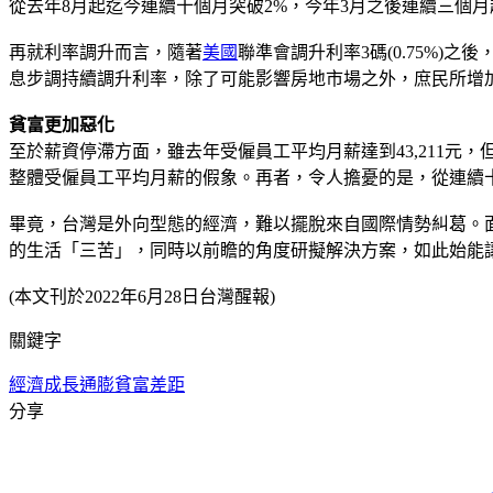
從去年8月起迄今連續十個月突破2%，今年3月之後連續三個月
再就利率調升而言，隨著
美國
聯準會調升利率3碼(0.75%)
息步調持續調升利率，除了可能影響房地市場之外，庶民所增
貧富更加惡化
至於薪資停滯方面，雖去年受僱員工平均月薪達到43,211
整體受僱員工平均月薪的假象。再者，令人擔憂的是，從連續
畢竟，台灣是外向型態的經濟，難以擺脫來自國際情勢糾葛。
的生活「三苦」，同時以前瞻的角度研擬解決方案，如此始能
(本文刊於2022年6月28日台灣醒報)
關鍵字
經濟成長
通膨
貧富差距
分享