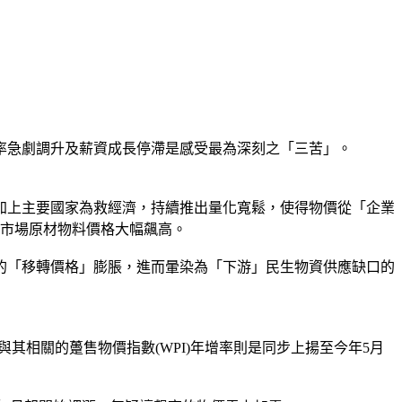
率急劇調升及薪資成長停滯是感受最為深刻之「三苦」。
加上主要國家為救經濟，持續推出量化寬鬆，使得物價從「企業
際市場原材物料價格大幅飆高。
的「移轉價格」膨脹，進而暈染為「下游」民生物資供應缺口的
其相關的躉售物價指數(WPI)年增率則是同步上揚至今年5月