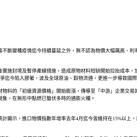
毒不斷變種疫情迄今持續蔓延之外，無不認為物價大幅飆高、利
後實施封境及暫停產線措施，造成原物材料短缺開始拉抬成本，
戰爭迄今陷入膠著，波及全球原油、穀物流通，更進一步導致國
材物料的「初級資源價格」開始膨漲，傳導至「中游」企業交易
現象，在無形中點燃已蟄伏多時的通膨火種。
計顯示，進口物價指數年增率去年4月迄今皆維持在15%以上，與