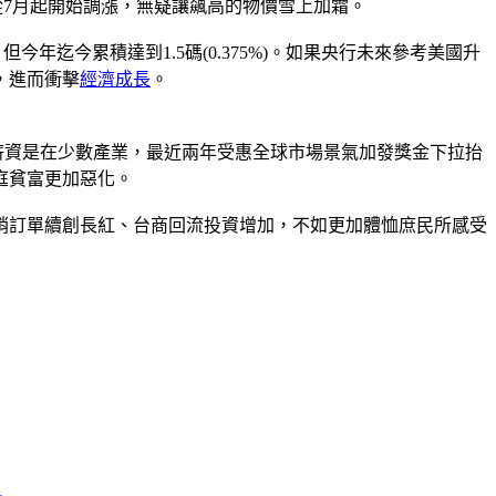
價從7月起開始調漲，無疑讓飆高的物價雪上加霜。
今年迄今累積達到1.5碼(0.375%)。如果央行未來參考美國升
，進而衝擊
經濟成長
。
」薪資是在少數產業，最近兩年受惠全球市場景氣加發獎金下拉抬
庭貧富更加惡化。
銷訂單續創長紅、台商回流投資增加，不如更加體恤庶民所感受