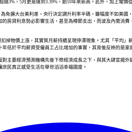
超過3%，5月更是達到3.39%，創10年來新高。此外，加上電
之後，為免擴大台美利差，央行決定調升利率半碼，雖幅度不如美國，但
加的房貸利息勢必影響生活，甚至為樽節支出，而波及內需消費
元，但扣掉物價上漲，其實質月薪持續呈現停滯現象。尤其「平均
十年低於平均薪資受僱員工占比增加的事實，其背後反映的是家
面對主要經濟預測機構先後下修經濟成長之下，與其大肆宣揚外
讓庶民真正感受生活在舉世滔滔幸福國度。