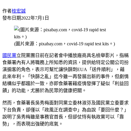
作者
桂宏誠
發布日期
2022年7月1日
(圖片來源：pixabay.com，covid-19 rapid test kits。)
國民黨
立院黨團日前在記者會中播放廠商具名檢舉影片，指稱
食藥署內有人將職務上所知悉的資訊，提供給特定公關公司扮
演掮客的角色，表示可幫忙讓快篩劑EUA「送件順利」，藉
此來牟利。「快篩之亂」迄今雖一再發展出新的事件，但劇情
結構似乎都趨於一致，亦即食藥署藉疫情發揮了疑似「利益回
饋」的功能，尤勝於為民眾的健康把關。
然而，食藥署長吳秀梅面對同黨立委林淑芬及國民黨立委要求
下台負責，卻僅以「政風正在調查中」為由說「要回什麼？」
說明了吳秀梅雖是事務官首長，但卻仗恃有執政黨可以「靠
勢」，而表現出強硬的底氣。