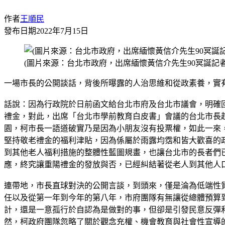
作者
王順民
發布日期
2022年7月15日
(圖片來源：台北市政府，出席緬懷黃信介先生90冥誕記者
一場市長的公開談話，背後所曝露的人治思維和從政素養，實
話說：因為行政院於日前函文給台北市府及台北市議會，明確
禮金，對此，出席「台北市學前教育白皮書」會議的台北市長
園，柯市長一語道破實乃是因為小朋友沒有投票權，如此一來
堅持敬老禮金的福利津貼，因為係屬於雨露均霑和皆大歡喜的
到其他老人福利措施的整體性藍圖規畫，也讓台北市的長者們
應，終究讓重陽禮金的發放與否，已經糾結著從老人到其他人
連帶地，市長直球對決的公開言談，到頭來，僅是淪為低端性
任以及從第一年到今年的第八年，市府團隊有無讓從總體預算
計，還是一意孤行於自認為是做對的事，但卻是引發民意反彈
然，柯政府團隊忽略了關於觀念充權、機會教育與社會性宣導