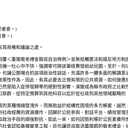
會。)
有其商榷和議論之處。
回覆＜重陽敬老禮金致送自治條例＞並無抵觸憲法和違反地方制
趁機一吐心中不快，強調寧可將該筆經費發給幼兒園，至於，何
，也讓公開場合的該項政治性談話，充滿許多一體多面的解讀意
政策性作為，因此，有其必要去正視有限的公共資源，如何施惠
已然是陷入從停發歸零的絕對性剝奪，演變成為縣市政府之比較
口族群、從特定預算到其他科目以迄於從社政到其他領域範疇的
質的某種情緒發洩外，而無助益於結構性困境的多方解套，誠然
到社政經費的資源運作，回歸於公民參與、對話平台、績效管理
和政治手段的頑強對抗，如此一來，如何因勢利導於公民素養所
的社會認知基模變革工程，這也讓逕自取消重陽節的敬老禮金，