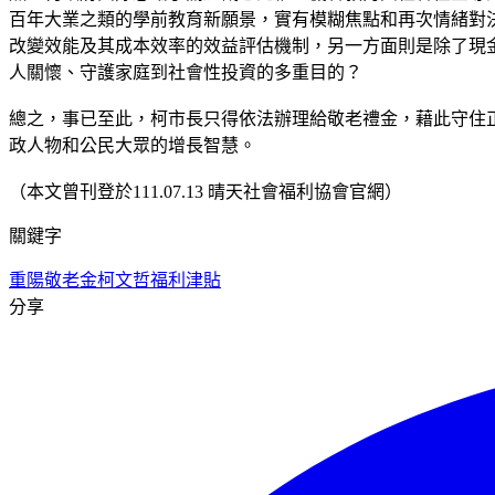
百年大業之類的學前教育新願景，實有模糊焦點和再次情緒對
改變效能及其成本效率的效益評估機制，另一方面則是除了現
人關懷、守護家庭到社會性投資的多重目的？
總之，事已至此，柯市長只得依法辦理給敬老禮金，藉此守住
政人物和公民大眾的增長智慧。
（本文曾刊登於111.07.13 晴天社會福利協會官網）
關鍵字
重陽敬老金
柯文哲
福利津貼
分享