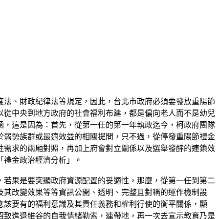
度法、財政紀律法等規定，因此，台北市政府必須要發放重陽節
以從中央到地方政府的社會福利布建，都是偏向老人而不是幼兒
涵，這是因為：首先，從第一任的第一年執政迄今，柯政府團隊
於弱勢族群或最適效益的相關提問，只不過，從停發重陽節禮金
性需求的兩厢對照，再加上府會對立關係以及選舉發酵的連鎖效
「禮金政治經濟分析」。
，若果是要突顯政府資源配置的妥適性，那麼，從第一任到第二
及其改變效果等等資訊公開、透明、完整且對稱的運作機制設
應該要有的福利意識及其責任義務和權利行使的衡平關係，顯
招致進退維谷的自我情緒勒索，連帶地，再一次去宣示教育乃是