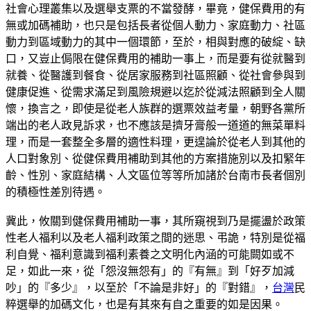
社會心理叢集以及選舉支票的不當發酵，畢竟，健保費用的有
無或加碼補助，也只是包括長者從個人動力、家庭動力、社區
動力到區域動力的其中一個環節，至於，相與對應的破綻、缺
口，又豈止侷限在健保費用的補助一事上，而是要有從就醫到
就養、從醫護到餐食、從居家服務到社區照顧、從社會參與到
健康促進、從需求滿足到風險規避以迄於從減法照顧到全人關
懷，換言之，即使是從老人族群的選票效益考量，朝野各黨所
端出的老人政見訴求，也不應該是擠牙膏般一道道的無菜單料
理，而是一套整全多層的適性料理，更遑論於從老人到其他的
人口對象別、從健保費用補助到其他的方案措施別以及扣緊年
齡、性別、家庭結構、人文區位等等所加諸於台南市長者個別
的積極性差別待遇。
冀此，攸關到健保費用補助一事，其所窺視到乃是擺盪於政策
性老人福利以及老人福利政策之間的迷思、弔詭，特別是從福
利自覺、福利意識到福利素養之文明化內涵的可能闕如或不
足，如此一來，從「怨沒無怨有」的『有無』到「好歹加減
吵」的『多少』，以至於「不論是非好」的『對錯』，
台灣
民
粹選舉的加碼文化，也是有其來有自之重要的如是因果。