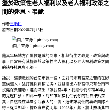
盪於政策性老人福利以及老人福利政策之
間的迷思、弔詭
作者
王順民
發布日期
2022年7月15日
(圖片來源：pixabay.com)
隨其年底地方百里侯選戰的到來，相與衍生之政見、政策與政
事，自當是有其擺盪於政策性老人福利以及老人福利政策之間
的諸多迷思與弔詭。
話說：選情激烈的台南市長一役，面對尚未有當家之苦的在野
黨候選人，猛打健保費補助牌，並且指出六都當中只有台南市
沒健保費補助，進而喊出「讓我當4年，我給你們幸福40年」
的亮麗口號，如此一來，對於該項福利性剝奪的社會津貼差
異，自然是在基層引起很大的回響，這也讓現任的執政團隊不
得不從善如流，據以宣布從明年（2023年）起，將比照新北市