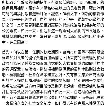
所採取分年齡層的補助措施，有從最低的3千元到最高2萬元的
健保費用補助，預計有34萬名65歲以上的長者受惠，藉此消弭
可能的輿論民怨和選舉耳語。誠然，乍看之下，該項的權變作
為，似乎是已經達到止血的消極目的，但是，從朝野兩黨的攻
防之間，其所窺見到盡是相對羸弱的代議政治及其頗為脆弱的
公民素養，如此一來，相迎於這一場煙硝火熱化的市長選戰，
林林總總的政見支票，當只會不斷加碼以滿足頭家選民的小確
幸，這是因為：
首先，何以在第一任期的執政期間，台南市府團隊不願意隨波
逐流於對長者的健保費進行加碼補助，所秉持的經費編列和財
政原則為何？係為突顯雨露均霑的皆大歡喜抑或強調即時挹注
的資源配置；連帶地，從該項補助健保費的福利津貼到社會救
助、福利服務、社會保險等建置設計，又有無回應於市府團隊
對於老人權益保障和福利增進的願景藍圖，特別是關乎到現行
各項法定福利或方案項目所涉及到需求評估、過程評估和結果
評估等等效益評估的基本提問？如此一來，在這裡的針砭所
在，就不單單只是聚焦在健保費用的加碼補助，而是藉此思索
一套長治久安的社會安全制度，如何得以有效克服人性誘因的