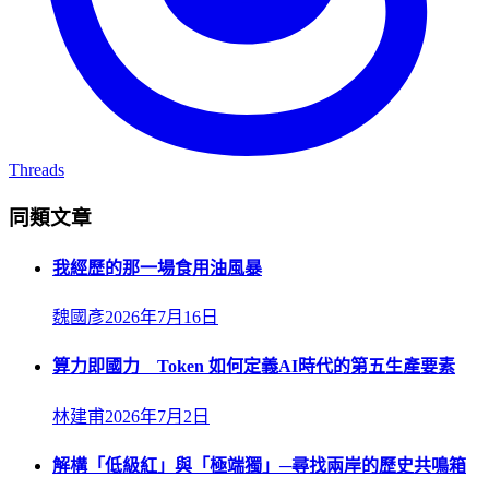
Threads
同類文章
我經歷的那一場食用油風暴
魏國彥
2026年7月16日
算力即國力 Token 如何定義AI時代的第五生產要素
林建甫
2026年7月2日
解構「低級紅」與「極端獨」─尋找兩岸的歷史共鳴箱