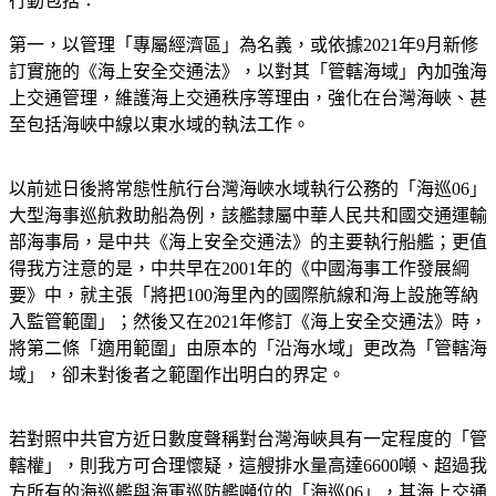
行動包括：
第一，以管理「專屬經濟區」為名義，或依據2021年9月新修
訂實施的《海上安全交通法》，以對其「管轄海域」內加強海
上交通管理，維護海上交通秩序等理由，強化在台灣海峽、甚
至包括海峽中線以東水域的執法工作。
以前述日後將常態性航行台灣海峽水域執行公務的「海巡06」
大型海事巡航救助船為例，該艦隸屬中華人民共和國交通運輸
部海事局，是中共《海上安全交通法》的主要執行船艦；更值
得我方注意的是，中共早在2001年的《中國海事工作發展綱
要》中，就主張「將把100海里內的國際航線和海上設施等納
入監管範圍」；然後又在2021年修訂《海上安全交通法》時，
將第二條「適用範圍」由原本的「沿海水域」更改為「管轄海
域」，卻未對後者之範圍作出明白的界定。
若對照中共官方近日數度聲稱對台灣海峽具有一定程度的「管
轄權」，則我方可合理懷疑，這艘排水量高達6600噸、超過我
方所有的海巡艦與海軍巡防艦噸位的「海巡06」，其海上交通