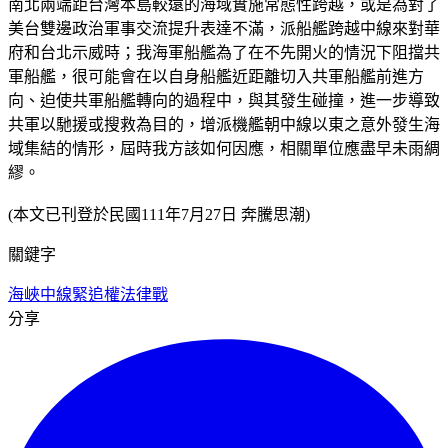
南北兩端距台灣本島較遠的海域實施常態性跨越，或是為對了
美台雙邊政治軍事交流提升表達不滿，派船艦跨越中線來對華
府和台北示威時；我海軍船艦為了在不先開火的情況下阻擋共
軍船艦，很可能會在以自身船艦近距離切入共軍船艦前進方
向、迫使共軍船艦轉向的過程中，與其發生碰撞，進一步導致
共軍以馳援或搜救為目的，增派機艦朝中線以東之意外發生海
域集結的情形，屆時我方該如何因應，相關單位應盡早未雨綢
繆。
(本文已刊登於民國111年7月27日 奔騰思潮)
關鍵字
海峽中線
緊追權
法律戰
分享