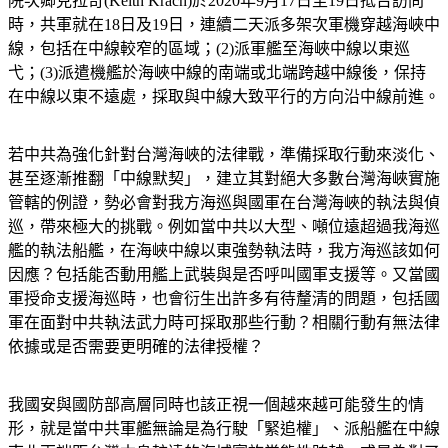
院次卿克拉奇(Keith Krach)於2020年9月17日至19日抵台訪問
時，共軍就在18日及19日，連續二天派多架次軍機穿越海峽中
線，包括在中線較窄的區域；(2)派軍艦至海峽中線以東巡
弋；(3)派遣機艦於海峽中線的南端或北端跨越中線後，保持
在中線以東不遠處，採取與中線大致平行的方向沿中線前進。
若中共為強化針對台灣海峽的法律戰，準備採取行動來淡化、
甚至逐漸推翻「中線默契」，建立其對絕大多數台灣海峽實施
管轄的例證，勢必會對我方海巡與國軍在台灣海峽的執法與偵
巡，帶來極大的挑戰。例如當中共以大型、噸位遠超過我海巡
艦的執法船艦，在海峽中線以東強勢執法時，我方海巡該如何
因應？包括能否動用艦上武裝與是否呼叫國軍支援等。又當國
軍授命支援海巡時，也會衍生出許多有待釐清的問題，包括國
軍在面對中共執法武力時可採取那些行動？相關行動有無法律
依據或是否需要更明確的法律授權？
我國安與國防部高層同時也該正視一個越來越可能發生的情
形，就是當中共軍艦無論是為行駛「緊追權」、派船艦在中線