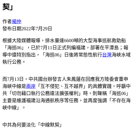
契」
作者
揭仲
發布日期
2022年7月29日
根據大陸媒體報導，排水量達6600噸的大型海事巡航救助船
「海巡06」，已於7月11日正式列編福建，部署在平潭島；報
導中還特別指出，「海巡06」日後將常態性航行
台灣
海峽水域
執行公務。
而7月13日，中共國台辦發言人朱鳳蓮在回應我方陸委會重申
海峽中線是
兩岸
「互不侵犯、互不越界」的具體實踐，呼籲中
共「切勿藉口執行公務違法擴張權利」時，則聲稱「海巡06」
主要是維護福建沿海通航秩序等任務，並再度強調「不存在海
峽中線」。
中共為何要淡化「中線默契」