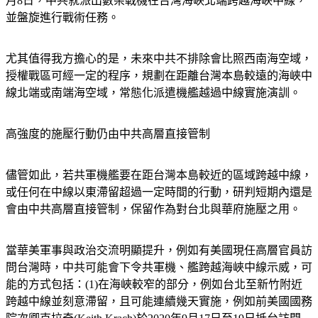
月8日，中共就派出數架戰機在台灣海峽北端跨越海峽中線，
並盤旋進行戰術任務。
尤其值得我方擔心的是，未來中共不排除會比照西南海空域，
授權戰區可經一定的程序，規劃在距離台灣本島較遠的海峽中
線北端或南端海空域，常態化派遣機艦越過中線實施演訓。
高強度的施壓行動仍由中共高層直接管制
儘管如此，若共軍機艦要在距台灣本島較近的區域跨越中線，
或任何在中線以東滯留超過一定時間的行動，研判短期內還是
會由中共高層直接管制，保留作為對台北與華府施壓之用。
當華美軍事與政治交流明顯提升，例如有美國現任高層官員訪
問台灣時，中共可能會下令共軍機、艦跨越海峽中線示威，可
能的方式包括：(1)在海峽較窄的部分，例如台北至新竹附近
跨越中線並刻意滯留，且可能連續幾天實施，例如前美國國務