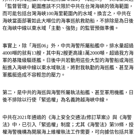
「監督管理」範圍應該不只限於中共在台灣海峽的領海範圍，
而可能包括台灣海峽100海里範圍內的水域。換言之，中共在
海峽當面部署如此大噸位的海事巡航救助船，不排除是為日後
在海峽中線以東水域「主動、強勢」的監管預做準備。
事實上，除「海巡06」外，中共海警所屬船艦中，排水量超過
4000噸的就有13艘，其中有2艘更高達1萬2000噸，超過我方海
軍的基隆級驅逐艦。日後中共若動用這些大型的海警船或海巡
船進入海峽中線以東水域執法，將對我執勤的海巡艦、甚至海
軍艦艇造成不容輕忽的壓力。
第二，是中共的海巡與海警所屬執法船艦、甚至軍用機艦，日
後不排除以行使「緊追權」為名義跨越海峽中線。
中共在2021年通過的《海上安全交通法(修訂草案)》與《海警
法》中，已引入「緊追權」制度；尤其《海警法》第59條，授
權海警機構為開展海上維權執法工作需要，可向據信包括共軍