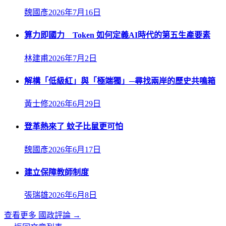
魏國彥
2026年7月16日
算力即國力 Token 如何定義AI時代的第五生產要素
林建甫
2026年7月2日
解構「低級紅」與「極端獨」─尋找兩岸的歷史共鳴箱
黃士修
2026年6月29日
登革熱來了 蚊子比鼠更可怕
魏國彥
2026年6月17日
建立保障教師制度
張瑞雄
2026年6月8日
查看更多
國政評論
→