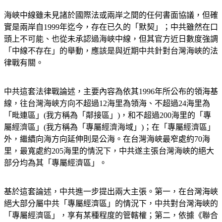
海峽中線雖未見諸於國際法或兩岸之間的任何書面協議，但確
實是兩岸自1999年迄今，存在已久的「默契」；中共雖然在口
頭上不可能、也從未承認過海峽中線，但其官方近日數度強調
「中線不存在」的舉動，應該是與近期中共針對台灣海峽的法
律戰有關。
中共這套法律戰論述，主要內容為依其1996年所公布的領海基
線，往台灣海峽方向不超過12海里為領海、不超過24海里為
「毗連區」(我方稱為「鄰接區」)，和不超過200海里的「專
屬經濟區」(我方稱為「專屬經濟海域」)；在「專屬經濟區」
外，繼續向海方向延伸則是公海。在台灣海峽最窄處約70海
里，最寬處約205海里的情況下，中共遂主張台灣海峽的絕大
部分均為其「專屬經濟區」。
基於這套論述，中共進一步提出兩大主張。第一，在台灣海峽
絕大部分屬中共「專屬經濟區」的情況下，中共對台灣海峽的
「專屬經濟區」，享有某種程度的管轄權；第二，依據《聯合