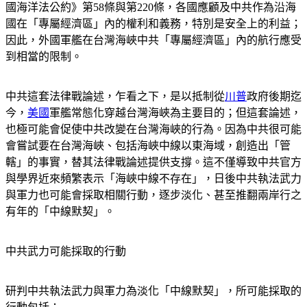
國海洋法公約》第58條與第220條，各國應顧及中共作為沿海
國在「專屬經濟區」內的權利和義務，特別是安全上的利益；
因此，外國軍艦在台灣海峽中共「專屬經濟區」內的航行應受
到相當的限制。
中共這套法律戰論述，乍看之下，是以抵制從
川普
政府後期迄
今，
美國
軍艦常態化穿越台灣海峽為主要目的；但這套論述，
也極可能會促使中共改變在台灣海峽的行為。因為中共很可能
會嘗試要在台灣海峽、包括海峽中線以東海域，創造出「管
轄」的事實，替其法律戰論述提供支撐。這不僅導致中共官方
與學界近來頻繁表示「海峽中線不存在」，日後中共執法武力
與軍力也可能會採取相關行動，逐步淡化、甚至推翻兩岸行之
有年的「中線默契」。
中共武力可能採取的行動
研判中共執法武力與軍力為淡化「中線默契」，所可能採取的