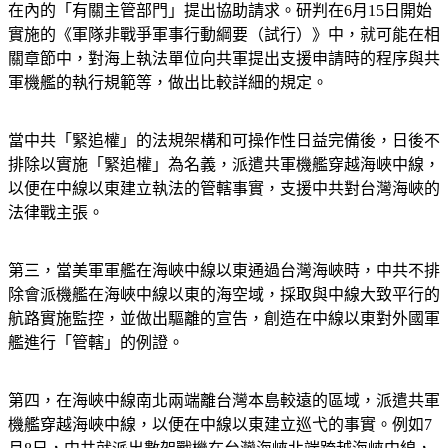
在內的「有關主管部門」提出協助請求。研判在6月15日開始
實施的《軍隊非戰爭軍事行動綱要（試行）》中，就可能在相
關章節中，對海上執法單位向共軍提出支援申請時的程序與共
軍機艦的執行規範等，做出比較詳細的規定。
當中共「緊追權」的法規架構和可操作性日益完備後，日後不
排除以實施「緊追權」為名義，派遣共軍機艦穿越海峽中線，
以便在中線以東建立執法的管轄事實，支援中共對台灣海峽的
法律戰主張。
第三，當美軍軍艦在海峽中線以東通過台灣海峽時，中共不排
除會派機艦在海峽中線以東的海空域，採取與中線大致平行的
航路實施監控，並做出驅離的宣告，創造在中線以東對外國軍
艦進行「管轄」的例證。
第四，在海峽中線南北兩端離台灣本島較遠的區域，派遣共軍
機艦穿越海峽中線，以便在中線以東建立巡弋的事實。例如7