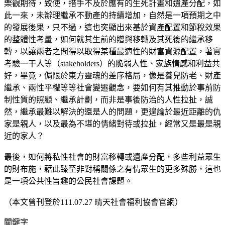
樂觀期待，致使，措手不及於應有的生死計畫和遺產分配，如
此一來，未辦理繼承不動產的持續增加，自然是一項預期之中
的發展後果，只不過，這也突顯出來基於資產配置和節稅效果
的整體性考量，如何就其生前的贈與移轉及其死後的繼承移
轉，以讓兩者之間得以取得某種最適性的財富資源配置，著實
考驗一干人等（stakeholders）的脆弱人性、家族情感和利益共
好，畢竟，侷限於東方靈魂的差序格局，像是養兒防老、財產
繼承、兩性平權等等社會變遷觀念，要如何有其推動於事前防
制性質的照顧、繼承計劃，而非是事後防治的人性拉扯，誠
然，繼承最難以解決的還是人的問題，更遑論於最近距離的仇
家是親人，以及最為不堪的情緒對待或拉扯，經常又是最是親
近的家人？
最後，如何將私性社會的財富移轉或遺產分配，多些利益眾生
的財布施，藉此臻至非對稱關係之有情眾生的更多殊勝，這也
是一項公共性旨趣的公民社會課題。
（本文曾刊登於111.07.27 晴天社會福利協會官網）
關鍵字