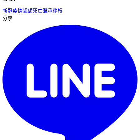
新冠疫情
超額死亡
繼承移轉
分享