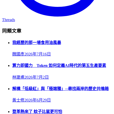
Threads
同類文章
我經歷的那一場食用油風暴
魏國彥
2026年7月16日
算力即國力 Token 如何定義AI時代的第五生產要素
林建甫
2026年7月2日
解構「低級紅」與「極端獨」─尋找兩岸的歷史共鳴箱
黃士修
2026年6月29日
登革熱來了 蚊子比鼠更可怕