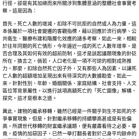
行徑，卻是有其加總而來所關涉到集體意涵的整體社會事實考
察，這是因為：
首先，死亡人數的增減，扣除不可抗拒的自然或人為力量，這
本係屬於一項社會變遷的客觀指標，藉以回應於流行病學、公
共衛生、醫療布建和階層化效應的諸多考察，如此一來，相較
於往年同期的死亡情形，今年逼近一成的死亡人數年增率，是
否合理及其如何有效的超前防制，這才是該起議題現象的針砭
所在，換言之，倘若，人口老化是一項不可逆的相對成熟推
力，那麼，扣除自然死亡因子外，又有那些人為因素，以讓死
亡人數的超額增加呈現出來有待深究的大數據勘查，如此一
來，針對性別、年齡、婚姻關係、家庭結構、社會支持、人文
區位等背景屬性，以進行該項高額死亡的「死亡圖像」解構、
探究，這才是根本之道。
冀此，建物的繼承移轉，雖然已經是一件關乎到生不如死的不
爭事實現象，但是，針對繼承移轉的持續攀高甚或是有些偏
高，所謂世代移轉的財富繼承議題，便有嚴肅看待之必要，畢
竟，疫情的加惡因子，已然一舉打翻長者對於己身平均餘命的