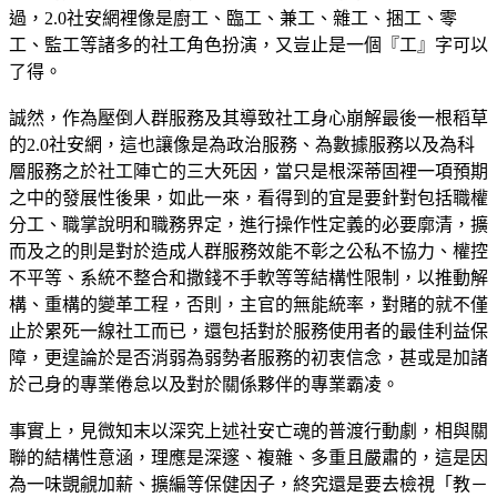
過，2.0社安網裡像是廚工、臨工、兼工、雜工、捆工、零
工、監工等諸多的社工角色扮演，又豈止是一個『工』字可以
了得。
誠然，作為壓倒人群服務及其導致社工身心崩解最後一根稻草
的2.0社安網，這也讓像是為政治服務、為數據服務以及為科
層服務之於社工陣亡的三大死因，當只是根深蒂固裡一項預期
之中的發展性後果，如此一來，看得到的宜是要針對包括職權
分工、職掌說明和職務界定，進行操作性定義的必要廓清，擴
而及之的則是對於造成人群服務效能不彰之公私不協力、權控
不平等、系統不整合和撒錢不手軟等等結構性限制，以推動解
構、重構的變革工程，否則，主官的無能統率，對賭的就不僅
止於累死一線社工而已，還包括對於服務使用者的最佳利益保
障，更遑論於是否消弱為弱勢者服務的初衷信念，甚或是加諸
於己身的專業倦怠以及對於關係夥伴的專業霸凌。
事實上，見微知末以深究上述社安亡魂的普渡行動劇，相與關
聯的結構性意涵，理應是深邃、複雜、多重且嚴肅的，這是因
為一味覬覦加薪、擴編等保健因子，終究還是要去檢視「教－