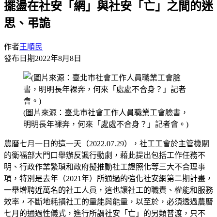
擺盪在社安「網」與社安「亡」之間的迷
思、弔詭
作者
王順民
發布日期
2022年8月8日
(圖片來源：臺北市社會工作人員職業工會臉書，
明明長年裸奔，何來「處處不合身？」記者會。)
農曆七月一日的這一天（2022.07.29），社工工會於主管機關
的衛福部大門口舉辦反諷行動劇，藉此提出包括工作任務不
明、行政作業繁瑣和政府擬推動社工證照化等三大不合理事
項，特別是去年（2021年）所通過的強化社安網第二期計畫，
一舉增聘近萬名的社工人員，這也讓社工的職責、權能和服務
效率，不斷地耗損社工的量能與能量，以至於，必須透過農曆
七月的通過性儀式，進行所謂社安「亡」的另類普渡，只不