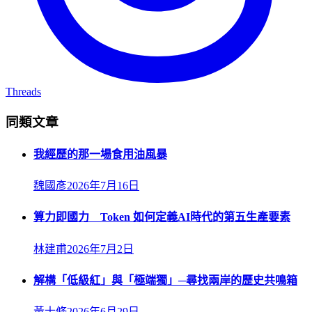
Threads
同類文章
我經歷的那一場食用油風暴
魏國彥
2026年7月16日
算力即國力 Token 如何定義AI時代的第五生產要素
林建甫
2026年7月2日
解構「低級紅」與「極端獨」─尋找兩岸的歷史共鳴箱
黃士修
2026年6月29日