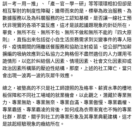
訓－考－用－推」、「產－官－學－研」等等環環相扣但卻是
相互掣肘的制度性障礙；連帶而來的是，標舉為政治服務、為
數據服務以及為科層服務的社工認知基模，是否讓一線社工預
伏非現實的各項不當反應，這才是該起議題現象的針砭所在，
畢竟，無所不在、無所不包、無所不做和無所不能的『四大原
則』，直指出來包括從小自生活庶務需求到災變事件的專人陪
伴、疫情期間的隔離送餐服務和協助注射疫苗、從公部門加薪
擴編的吸納效應到公私協力之夠格但不盡然適任的人力運用弔
詭情形，以迄於糾結個人因素、情境因素、社會文化因素抑或
政治因素所構築的壓迫性結構，那麼，上述的社工陣亡，當只
會出現一波再一波的灰犀牛效應。
總之，被墊高的不只是社工師證照的及格率、薪資水準的樓地
板保障和不同社工場域的就業機會，以此觀之，潛藏於專業無
力、專業無助、專業無奈、專業自滿、專業傲慢、專業霸權、
專業霸道、專業霸凌的背後，如何成為衣帶漸寬也不悔的專業
社群，那麼，關乎到社工的專業形象及其專業典範建構，這才
是該起經驗現象的癥結所在。