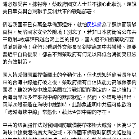
灣必然受害。據報導，蔡政府國安人士並不擔心此狀況，還說
美日早有與台灣聯手反制共軍的戰略部署。
倘若我國軍已有萬全準備那還好，就怕
民進黨
為了選情而隱瞞
真相，反陷國家安全於險境！別忘了，若非日本防衛省公布共
軍發射4枚導彈飛越台灣上空的訊息，國人還不知道蔡政府要
隱瞞到幾時！我們只看到外交部長吳釗燮痛罵中共蠻橫、還要
習近平自負後果，卻看不到蔡政府有何足以降低台海衝突風險
的有效對策。
國人皆感佩國軍捍衛疆土的辛勤付出，但也想知道倘若長年以
來的台海中線遭打破之後，蔡政府還有自信與能力高喊保家衛
國嗎？雖說這條中線是美國在冷戰期間所劃定的，至少維持了
台海兩岸70多年來對中線的默認狀態。然而，外媒報導指出，
兩岸20艘軍艦在海峽中線對峙，此跡象證明中共極可能欲將
「跨越海峽中線」常態化，藉此否認中線的存在。
中共的切香腸作法對我國國防戰備將帶來極大威脅，因為少了
海峽中線東邊的廣大海空域，不僅國軍備戰時間遭大幅壓縮，