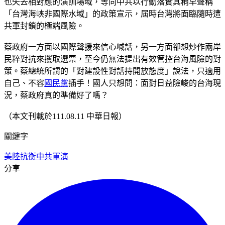
也失去相對應的演訓場域，等同中共以行動落實其稍早聲稱
「台灣海峽非國際水域」的政策宣示，屆時台灣將面臨隨時遭
共軍封鎖的極端風險。
蔡政府一方面以國際聲援來信心喊話，另一方面卻想炒作兩岸
民粹對抗來攫取選票，至今仍無法提出有效管控台海風險的對
策。蔡總統所謂的「對建設性對話持開放態度」說法，只適用
自己、不容
國民黨
插手！國人只想問：面對日益險峻的台海現
況，蔡政府真的準備好了嗎？
（本文刊載於111.08.11 中華日報）
關鍵字
美陸抗衡
中共軍演
分享