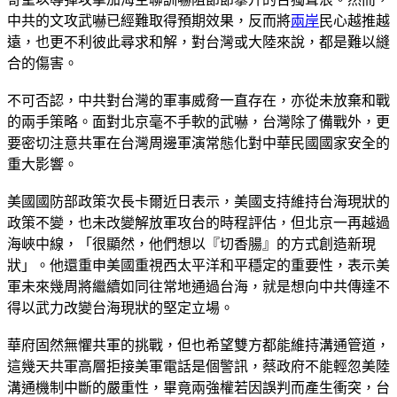
中共的文攻武嚇已經難取得預期效果，反而將
兩岸
民心越推越
遠，也更不利彼此尋求和解，對台灣或大陸來說，都是難以縫
合的傷害。
不可否認，中共對台灣的軍事威脅一直存在，亦從未放棄和戰
的兩手策略。面對北京毫不手軟的武嚇，台灣除了備戰外，更
要密切注意共軍在台灣周邊軍演常態化對中華民國國家安全的
重大影響。
美國國防部政策次長卡爾近日表示，美國支持維持台海現狀的
政策不變，也未改變解放軍攻台的時程評估，但北京一再越過
海峽中線，「很顯然，他們想以『切香腸』的方式創造新現
狀」。他還重申美國重視西太平洋和平穩定的重要性，表示美
軍未來幾周將繼續如同往常地通過台海，就是想向中共傳達不
得以武力改變台海現狀的堅定立場。
華府固然無懼共軍的挑戰，但也希望雙方都能維持溝通管道，
這幾天共軍高層拒接美軍電話是個警訊，蔡政府不能輕忽美陸
溝通機制中斷的嚴重性，畢竟兩強權若因誤判而產生衝突，台