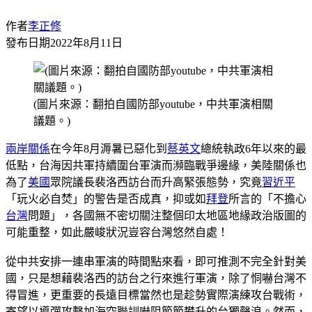
作者
李正修
發布日期
2022年8月11日
(圖片來源：翻拍自國防部youtube，中共軍演相關
議題。)
兩岸關係
在今年8月溽暑已惡化到
蔡英文
總統執政6年以來的最
低點，台海因共軍持續圍台軍演而瀕臨戰爭邊緣，美陸關係也
為了
美國
眾院議長裴洛西訪台而升高緊張態勢，究竟
習近平
「玩火必自焚」的警告是否成真，抑或如
拜登
所言的「不擔心
台灣
問題」，各國無不密切關注整個印太地區地緣政治版圖的
可能重整，如此嚴峻狀況豈容台灣悠然自處！
從中共安排一連串軍演的時間點來看，即可推測不完全針對美
國，只是想藉裴洛西的訪台之行來進行軍演，除了恫嚇台灣不
得冒進，更重要的長遠目標當然也是趁勢實際演練攻台戰術，
寄望以導彈攻擊加海空聯訓嚇阻節節攀升的台獨聲浪。然而，