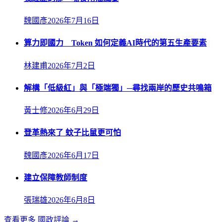
魏國彥
2026年7月16日
算力即國力 Token 如何定義AI時代的第五生產要素
林建甫
2026年7月2日
解構「低級紅」與「極端獨」─尋找兩岸的歷史共鳴箱
黃士修
2026年6月29日
登革熱來了 蚊子比鼠更可怕
魏國彥
2026年6月17日
建立保障教師制度
張瑞雄
2026年6月8日
查看更多
國政評論
→