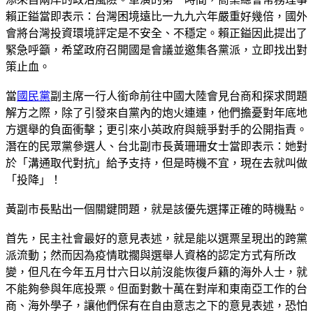
賴正鎰當即表示：台灣困境遠比一九九六年嚴重好幾倍，國外
會將台灣投資環境評定是不安全、不穩定。賴正鎰因此提出了
緊急呼籲，希望政府召開國是會議並邀集各黨派，立即找出對
策止血。
當
國民黨
副主席一行人銜命前往中國大陸會見台商和探求問題
解方之際，除了引發來自黨內的炮火連連，他們擔憂對年底地
方選舉的負面衝擊；更引來小英政府與競爭對手的公開指責。
潛在的民眾黨參選人、台北副市長黃珊珊女士當即表示：她對
於「溝通取代對抗」給予支持，但是時機不宜，現在去就叫做
「投降」！
黃副市長點出一個關鍵問題，就是該優先選擇正確的時機點。
首先，民主社會最好的意見表述，就是能以選票呈現出的跨黨
派流動；然而因為疫情耽擱與選舉人資格的認定方式有所改
變，但凡在今年五月廿六日以前沒能恢復戶籍的海外人士，就
不能夠參與年底投票。但面對數十萬在對岸和東南亞工作的台
商、海外學子，讓他們保有在自由意志之下的意見表述，恐怕