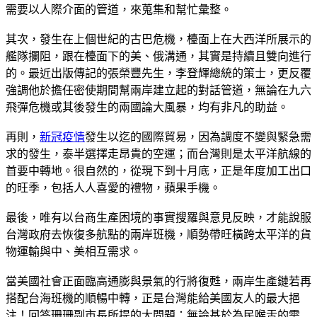
需要以人際介面的管道，來蒐集和幫忙彙整。
其次，發生在上個世紀的古巴危機，檯面上在大西洋所展示的
艦隊攔阻，跟在檯面下的美、俄溝通，其實是持續且雙向進行
的。最近出版傳記的張榮豐先生，李登輝總統的策士，更反覆
強調他於擔任密使期間幫兩岸建立起的對話管道，無論在九六
飛彈危機或其後發生的兩國論大風暴，均有非凡的助益。
再則，
新冠疫情
發生以迄的國際貿易，因為調度不變與緊急需
求的發生，泰半選擇走昂貴的空運；而台灣則是太平洋航線的
首要中轉地。很自然的，從現下到十月底，正是年度加工出口
的旺季，包括人人喜愛的禮物，蘋果手機。
最後，唯有以台商生產困境的事實搜羅與意見反映，才能說服
台灣政府去恢復多航點的兩岸班機，順勢帶旺橫跨太平洋的貨
物運輸與中、美相互需求。
當美國社會正面臨高通膨與景氣的行將復甦，兩岸生產鏈若再
搭配台海班機的順暢中轉，正是台灣能給美國友人的最大挹
注！回答珊珊副市長所提的大問題：無論基於為民喉舌的需