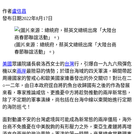
作者
盧信昌
發布日期
2022年8月17日
(圖片來源：總統府，蔡英文總統出席「大陸台商
春節聯誼活動」。)
美國
眾議院議長裴洛西女士的
台灣
行，引爆自一九九六飛彈危
機以來
兩岸
最險惡的情勢；於環台海域的四天軍演，瞬間帶起
周邊國家的警戒心和歐美國家連番發出的外交關切！對比在二
○一二年，由日本政府逕自將釣魚台收歸國有之後的作為發展
來看，專家推論咸信、更擔憂中方將趁勢推動的兩岸新常態，
除了不定期的軍事演練，尚包括在台海中線以東開始進行定期
的海防巡弋！
面對動盪不安的台灣處境與可能成為新常態的兩岸僵局，海外
台商不免擔憂在中美脫鉤的有形壓力之外，東亞生產鏈將再增
添來自兩岸的政治風險。軍演的第一時間，商業總會常務理事