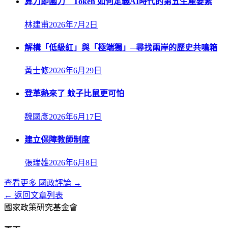
算力即國力 Token 如何定義AI時代的第五生產要素
林建甫
2026年7月2日
解構「低級紅」與「極端獨」─尋找兩岸的歷史共鳴箱
黃士修
2026年6月29日
登革熱來了 蚊子比鼠更可怕
魏國彥
2026年6月17日
建立保障教師制度
張瑞雄
2026年6月8日
查看更多
國政評論
→
← 返回文章列表
國家政策研究基金會