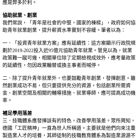
應是弊多於利。
協助就業、創業
我們常說，「青年是社會的中堅，國家的棟樑」，政府如何協
助青年就業創業，提升薪資水準實刻不容緩。筆者以為：
一．「投資青年就業方案」應有延續性：這方案顯示行政院規
劃於2019-2022投入近95億元協助青年就業。管見以為，就業
政策難一蹴可幾，相關單位除了定期檢視成效外，應考量政策
的延續性，勿因政黨輪替或換主事者而喊停。
二．除了提升青年就業外，也要鼓勵青年創業，發揮創意。雖
然創業成功不易，但只要提供充分的資源，包括創業所需資
金、創業空間及相關的輔導措施、就業導師，應可提高成功機
率。
補足學用落差
三．技職體系應發揮該有的特色，改善學用落差。眾所周知，
德國「工匠精神」一直為世人所稱道。主要就是他們向來注重
製造業人才的培養，其師徒制的技職教育體系為製造業源源不