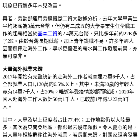
現象已持續多年未見改善。
再者，勞動部運用勞退提繳工資大數據分析，去年大學畢業生
平均起薪為3萬元台幣，但仍有二成五的大學畢業生任全職工
作的起薪相當於
基本工資
的2.4萬元台幣，只比多年前的22K多
了2K。由於台灣長期低薪，加上青年謀職不易，許多年輕人
因而選擇赴海外工作，尋求更優渥的薪水與工作發展前景，亦
無可厚非。
大量海外就業未歸
2017年開始有完整統計的赴海外工作者就高達73萬6千人，占
全部就業人口1,120萬的6.5%以上。其中，未滿30歲的年輕人
竟有14萬7千人，占20%。唯近年受疫情影響而略減，2020年
國人赴海外工作人數計50萬1千人，已較前1年減少23萬8千
人。
其中，大專及以上程度者占比77.4%；工作地點仍以大陸最
多，其次為東南亞地區，都跟過去幾年類似。令人憂心的是，
當大量年輕族群移往海外就業，若長期未歸，對國家經濟發展