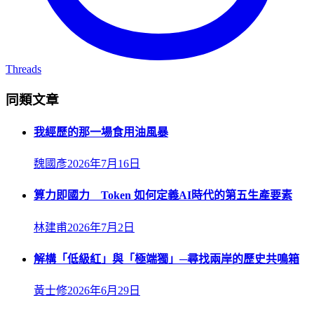
Threads
同類文章
我經歷的那一場食用油風暴
魏國彥
2026年7月16日
算力即國力 Token 如何定義AI時代的第五生產要素
林建甫
2026年7月2日
解構「低級紅」與「極端獨」─尋找兩岸的歷史共鳴箱
黃士修
2026年6月29日