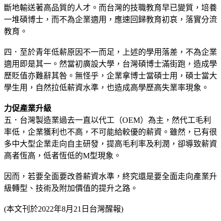
斷地輸送著高品質的人才。而台灣的技職教育早已變質，培養
一堆碩博士，而不為企業適用，應速回歸教育初哀，落實分流
教育。
四．至於青年低薪原因不一而足，上述的學用落差，不為企業
適用即是其一。然當初廣設大學，台灣碩博士滿街跑，造成學
歷貶值亦難辭其咎。無怪乎，企業拿博士當碩士用，碩士當大
學生用，自然拉低薪資水準，也造成高學歷高失業率現象。
力促產業升級
五．台灣製造業過去一直以代工（OEM）為主，然代工毛利
率低，企業獲利也不高，不可能給較優的薪資。雖然，已有很
多中大型企業走向自主研發，提高毛利率及利潤，卻導致薪資
高者恆高，低者恆低的M型現象。
因而，若要全面要改善薪資水準，終究還是要全面走向產業升
級轉型、技術及附加價值的提升之路。
(本文刊於2022年8月21日台灣醒報)