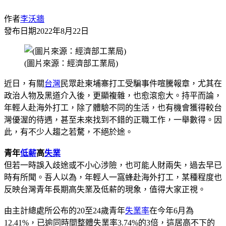
作者
李沃牆
發布日期
2022年8月22日
(圖片來源：經濟部工業局)
近日，有關
台灣
民眾赴柬埔寨打工受騙事件喧騰報章，尤其在
政治人物及黑道介入後，更顯複雜，也愈滾愈大。持平而論，
年輕人赴海外打工，除了體驗不同的生活，也有機會獲得較台
灣優渥的待遇，甚至未來找到不錯的正職工作，一舉數得。因
此，有不少人趨之若騖，不絕於途。
青年
低薪
高
失業
但若一時誤入歧途或不小心涉險，也可能人財兩失，過去早已
時有所聞。吾人以為，年輕人一窩蜂赴海外打工，某種程度也
反映台灣青年長期高失業及低薪的現象，值得大家正視。
由主計總處所公布的20至24歲青年
失業率
在今年6月為
12.41%，已逾同時間整體失業率3.74%的3倍，這居高不下的