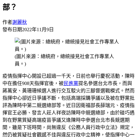
部？
作者
謝麗秋
發布日期
2022年11月9日
(圖片來源：總統府，總統接見社會工作專業人
員。)
疫情指揮中心開設已超過一千天，日前也舉行慶祝活動，陳時
中在擔任908天指揮官後，被
民進黨
提名參選台北市長，而與
蔣萬安、黃珊珊候選人進行交互駁火的三腳督選戰模式。然而
指揮中心卻近日爭議不斷，包括高端採購爭議以及被在野黨批
評為陳時中第二競選總部等。近日因衛福部長薛瑞元、疫情指
揮官王必勝、發言人莊人祥夜訪陳時中競選總部，由於碰巧遇
到在野黨質疑高端疫苗爭議又逢陳時中參選台北市長競選期
間，雖是下班時間，尚無違反《公務人員行政中立法》規定，
然仍被質疑社會觀感不佳與違反行政中立精神，使指揮中心一