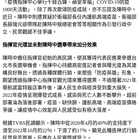
「疫情指揮中心舉行千錘百鍊、蘋安幸福」COVID-19防疫
1000天活動」，除了再次歌頌防疫成就，亦不忘提及陳時中。
近日，陳時中則遭質疑於衛福部長任內護航高端疫苗，衛福部
長薛瑞元卻帶隊赴陳時中競總密會等等相關作為引發行政中
立、民眾觀感不佳爭議。
指揮官光環並未對陳時中選舉帶來加分效果
陳時中擔任指揮官初始的高民調，使其獲得代表民進黨參選台
北市長選舉機會，指揮中心持續高密度記者會與曝光度為其建
構良好舞台，透過各種媒體行銷，來塑造「防疫英雄」形象，
期望透過指揮中心指揮官觀光環來獲得選票，不過隨著2021年
華航諾富特飯店事件後，讓人民生命與經濟受到重大損失，
2022年疫情呈現爆發式成長，感染與死亡人數不斷攀升，超前
部署淪為落後部署，疫苗、缺快篩、護航高端、高端疫苗價格
爭議，讓疫情中心效能與人民感受似有極大落差。
根據TVBS民調顯示，陳時中從2020年4月的49％的支持度下
滑至2022年10月的22％，下滑了約17％。顯見此種造神式行銷
民眾是否買單，反應在人民實際感受上。