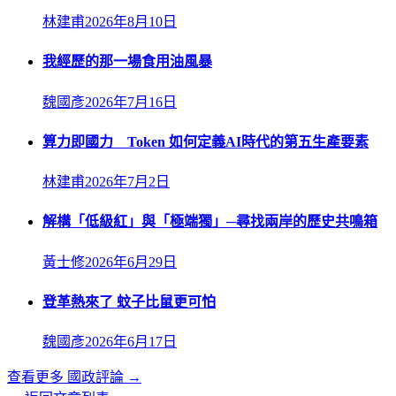
林建甫
2026年8月10日
我經歷的那一場食用油風暴
魏國彥
2026年7月16日
算力即國力 Token 如何定義AI時代的第五生產要素
林建甫
2026年7月2日
解構「低級紅」與「極端獨」─尋找兩岸的歷史共鳴箱
黃士修
2026年6月29日
登革熱來了 蚊子比鼠更可怕
魏國彥
2026年6月17日
查看更多
國政評論
→