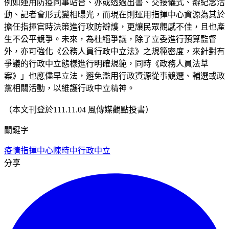
例如運用防疫同事站台、亦或透過出書、交接儀式、辦紀念活
動、記者會形式變相曝光，而現在則運用指揮中心資源為其於
擔任指揮官時決策進行攻防辯護，更讓民眾觀感不佳，且也產
生不公平競爭。未來，為杜絕爭議，除了立委進行預算監督
外，亦可強化《公務人員行政中立法》之規範密度，來針對有
爭議的行政中立態樣進行明確規範，同時《政務人員法草
案》」也應儘早立法，避免濫用行政資源從事競選、輔選或政
黨相關活動，以維護行政中立精神。
（本文刊登於111.11.04 風傳媒觀點投書）
關鍵字
疫情指揮中心
陳時中
行政中立
分享