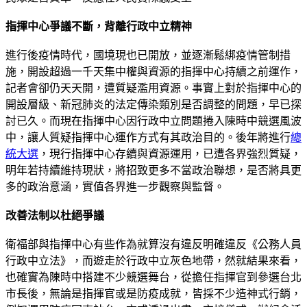
指揮中心爭議不斷，背離行政中立精神
進行後疫情時代，國境現也已開放，並逐漸鬆綁疫情管制措
施，開設超過一千天集中權與資源的指揮中心持續之前運作，
記者會卻仍天天開，遭質疑濫用資源。事實上對於指揮中心的
開設層級、新冠肺炎的法定傳染類別是否調整的問題，早已探
討已久。而現在指揮中心因行政中立問題捲入陳時中競選風波
中，讓人質疑指揮中心運作方式有其政治目的。後年將進行
總
統大選
，現行指揮中心存續與資源運用，已遭各界強烈質疑，
明年若持續維持現狀，將招致更多不當政治聯想，是否將具更
多的政治意涵，實值各界進一步觀察與監督。
改善法制以杜絕爭議
衛福部與指揮中心有些作為就算沒有違反明確違反《公務人員
行政中立法》，而遊走於行政中立灰色地帶，然就結果來看，
也確實為陳時中搭建不少競選舞台，從擔任指揮官到參選台北
市長後，無論是指揮官或是防疫成就，皆採不少造神式行銷，