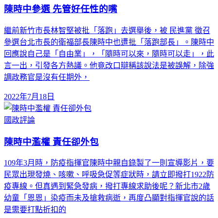
陳時中參選 先管好任性的嘴
繼前新竹市長林智堅被批「落跑」去選舉後，被 民進黨 徵召
參選台北市長的衛福部長陳時中也遭批「落跑部長」。陳時中
回應說自己是「自由業」，「隨時可以來，隨時可以走」，此
言一出，引發各方熱議。他竟改口辯稱該說法是被誤解，除強
調政務官是沒有任期外，
2022年7月18日
國政評論
陳時中濫權 責任卻外包
109年3月時，防疫指揮官陳時中親自錄製了一則宣導影片，要
民眾出現發燒、咳嗽、呼吸急促等症狀時，請立即撥打1922防
疫專線。但真遇到緊急發病，撥打專線求助後呢？新北市2歲
幼童「恩恩」染疫而未及搶救病逝，再度凸顯對指揮官說的話
是需要打點折扣的