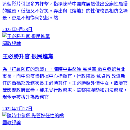
這個影片引起多方抨擊，指摘陳時中團隊居然做出公廁性騷擾
的鏡頭，低級又不好笑。弄出與《熔爐》的性侵校長相仿之場
景，更是不知從何說起。然
2022年9月28日
國政評論
王必勝升官 很民進黨
為「打贏防疫的選戰」，陳時中果然獲 民進黨 徵召參選台北
市長，而中央疫情指揮中心指揮官，行政院長 蘇貞昌 改派新
任的衛福部政務次長王必勝兼任。王必勝婚外情生女，敗壞官
箴影響政府聲譽，卻未受行政懲處、監察院彈劾和司法懲戒，
現今更被拔升為政務官
2022年7月27日
國政評論