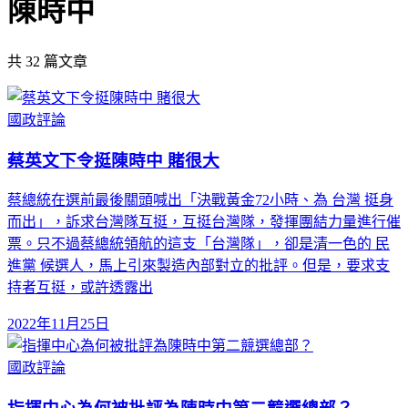
陳時中
共
32
篇文章
國政評論
蔡英文下令挺陳時中 賭很大
蔡總統在選前最後關頭喊出「決戰黃金72小時、為 台灣 挺身
而出」，訴求台灣隊互挺，互挺台灣隊，發揮團結力量進行催
票。只不過蔡總統領航的這支「台灣隊」，卻是清一色的 民
進黨 候選人，馬上引來製造內部對立的批評。但是，要求支
持者互挺，或許透露出
2022年11月25日
國政評論