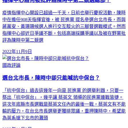
指揮中心為何被批評為陳時中第二競選總部？
疫情指揮中心開設已超過一千天，日前也舉行慶祝活動，陳時
中在擔任908天指揮官後，被 民進黨 提名參選台北市長，而與
蔣萬安、黃珊珊候選人進行交互駁火的三腳督選戰模式。然而
指揮中心卻近日爭議不斷，包括高端採購爭議以及被在野黨批
評為陳時中第二競選
2022年11月9日
國政評論
選台北市長，陳時中卻只能喊抗中保台？
「抗中保台」過去這幾年一向是 民進黨 的選舉利器，只要一
祭出「抗中保台」，幾乎讓 蔡英文 領導的民進黨連戰皆捷。
這次年底縣市長選戰是蔡英文任內的最後一戰，蔡英文有不能
輸的壓力，在台北市長選舉更獨排眾議，重押陳時中，希望能
為英系搶下北市的灘頭