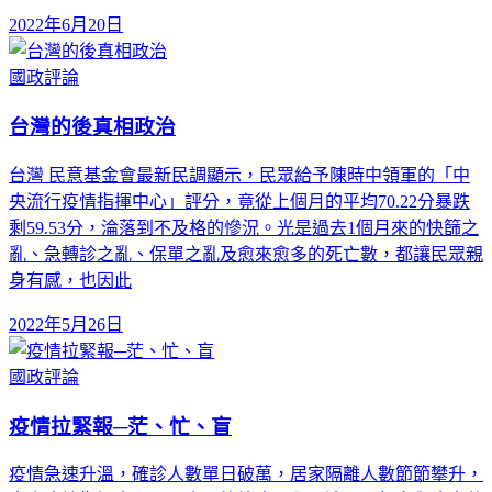
2022年6月20日
國政評論
台灣的後真相政治
台灣 民意基金會最新民調顯示，民眾給予陳時中領軍的「中
央流行疫情指揮中心」評分，竟從上個月的平均70.22分暴跌
剩59.53分，淪落到不及格的慘況。光是過去1個月來的快篩之
亂、急轉診之亂、保單之亂及愈來愈多的死亡數，都讓民眾親
身有感，也因此
2022年5月26日
國政評論
疫情拉緊報─茫、忙、盲
疫情急速升溫，確診人數單日破萬，居家隔離人數節節攀升，