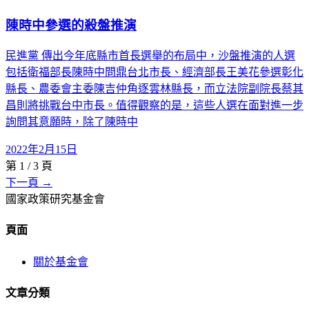
陳時中參選的殺盤推演
民進黨 傳出今年底縣市首長選舉的布局中，沙盤推演的人選
包括衛福部長陳時中問鼎台北市長、經濟部長王美花參選彰化
縣長、農委會主委陳吉仲角逐雲林縣長，而立法院副院長蔡其
昌則將挑戰台中市長。值得觀察的是，這些人選在面對進一步
詢問其意願時，除了陳時中
2022年2月15日
第
1
/
3
頁
下一頁 →
國家政策研究基金會
頁面
關於基金會
文章分類