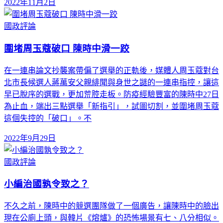
2022年11月2日
國政評論
圍堵周玉蔻破口 陳時中滑一跤
在一連串論文抄襲案帶偏了選舉的正軌後，媒體人周玉蔻對台
北市長候選人蔣萬安父親緋聞與身世之謎的一連串指控，讓這
早已脫序的選戰，更加荒腔走板。防疫經驗豐富的陳時中27日
為止血，端出三點選舉「新指引」，試圖切割，並圍堵周玉蔻
這個失控的「破口」。不
2022年9月29日
國政評論
小編治國孰令致之？
不久之前，陳時中的競選團隊做了一個廣告，讓陳時中的臉出
現在公廁上頭，與韓片《熔爐》的恐怖場景有七、八分相似。