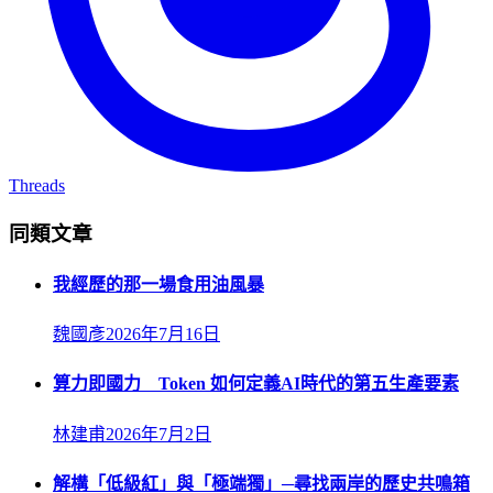
Threads
同類文章
我經歷的那一場食用油風暴
魏國彥
2026年7月16日
算力即國力 Token 如何定義AI時代的第五生產要素
林建甫
2026年7月2日
解構「低級紅」與「極端獨」─尋找兩岸的歷史共鳴箱