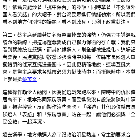
刻，依舊只能炒著「抗中保台」的冷飯，同時拿著「不要讓外
國人看笑話」的大帽子，對台灣民眾進行情緒勒索。所以我們
看不到地方個別性的議題，看不到政見，只剩下政黨對決。
第二，蔡主席延續著提名時整盤捧去的強勢，仍強力主導選戰
議題的軸線，把這場選戰變成自己權力保衛的存亡戰；我們只
看到蔡總統在競選，而其他候選人，則全部被邊緣化。這場記
者會後，民進黨隨即散發19張陳時中和每一位縣市長候選人單
獨繪製的催票互挺漫畫圖卡。因此更精確地說，這場互挺大
會，是黨主席要求各縣市必須力挺陳時中；而挺陳時中，本質
上就是挺
蔡英文
。
這種操作頗令人納悶，因為從選戰起跑以來，陳時中的仇恨值
居高不下，根本形同票房毒藥。而民進黨沒有設法將陳時中隔
離，損害控管，反而製作這些圖卡，「強迫」其他19位縣市長
候選人「表態」和「票房毒藥」站在一起，讓他們必須與「全
民公敵」一起浮沉。
過去選舉，地方候選人為了蹭政治明星熱度，常主動要求合