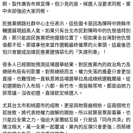
照，製作廣告布條宣傳。但少見的是，候選人沒要求同框，黨
中央卻強迫大家同框。
民進黨網路社群中心主任表示，這些圖卡是因為陳時中跨縣市
輔選展現超高人氣。如果只有台北市民對陳時中的仇恨值特別
高，那只能說民進黨把他擺錯位置了。但如果全台灣對他仇恨
值都不低，那還拿他來當作選戰最終催票的火車頭，這最後恐
怕只會變成加速民進黨選情惡化的「失速列車」！
很多人已經開始預測這場選舉結果，對民進黨內的政治角力及
總統布局有何影響。對蔡總統而言，權力失落的擔憂只會更加
直接，也難怪她一直執意將這場選舉拉高成總統選戰層級。從
初選開始介入布局，六都、新竹市、南投縣等地，都是由她力
排眾議，沒收初選，直接欽定候選人。
尤其台北市和桃園市的成敗，更是與她脣齒相依。這兩個地方
若挫敗，將代表她權力崩解的開始，所以就算是票房毒藥，也
只能拉全黨之力，強迫大家團結互挺。只是這「同舟共濟」的
賭注極大，萬一全黨一起覆滅，黨內的反彈只會更強；而蔡總