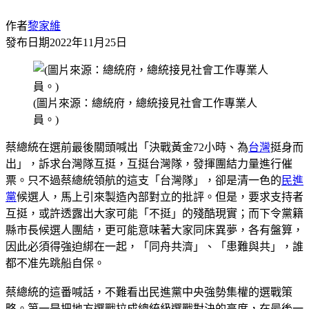
作者
黎家維
發布日期
2022年11月25日
(圖片來源：總統府，總統接見社會工作專業人
員。)
蔡總統在選前最後關頭喊出「決戰黃金72小時、為
台灣
挺身而
出」，訴求台灣隊互挺，互挺台灣隊，發揮團結力量進行催
票。只不過蔡總統領航的這支「台灣隊」，卻是清一色的
民進
黨
候選人，馬上引來製造內部對立的批評。但是，要求支持者
互挺，或許透露出大家可能「不挺」的殘酷現實；而下令黨籍
縣市長候選人團結，更可能意味著大家同床異夢，各有盤算，
因此必須得強迫綁在一起，「同舟共濟」、「患難與共」，誰
都不准先跳船自保。
蔡總統的這番喊話，不難看出民進黨中央強勢集權的選戰策
略。第一是把地方選戰拉成總統級選戰對決的高度，在最後一