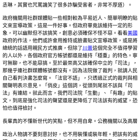
丞琳，其實也咒罵譏笑了很多詐騙受害者，非常不厚道）。
政府機關用社群媒體貼一些相對較為平易近人、簡單明瞭的貼
文來宣導政策，這是一件好事。但政府畢竟該維持一定的形
象，可以幽默但不該搞笑，創意必須確保不怪不惡。看看
美國
政府的作法，他們或許會用推特或臉書貼文宣導政策，或是將
總統的話語用親民方式推廣，但除了
川普
這個完全不值得學習
的人以外，各個政府官方帳號都還是維持「穩重」的特色。寧
可無聊，也不能惡搞。至於最崇高又該確保中立的「司法」，
那幾乎連社群媒體帳號都沒有。因為法院做了裁判，就請人民
自己看判決書怎麼寫。「法官不語」，只透過正式的裁判與相
關聲明表示意見。「俏皮」這個詞，從頭到尾就不該與「司
法」有連結。就此而言，我們司法院「生動」、「有趣」的貼
文，到底是強化司法的聲望還是更降低了司法該有的威望，恐
怕也值得檢討。
長輩真的不懂新世代的笑點，但不用自卑。公務機關以及高層
政治人物請不要刻意討好，也不用裝懂或裝年輕。把該有的威