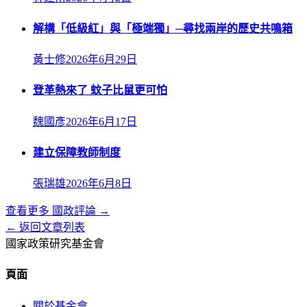
解構「低級紅」與「極端獨」─尋找兩岸的歷史共鳴箱
黃士修
2026年6月29日
登革熱來了 蚊子比鼠更可怕
魏國彥
2026年6月17日
建立保障教師制度
張瑞雄
2026年6月8日
查看更多
國政評論
→
← 返回文章列表
國家政策研究基金會
頁面
關於基金會