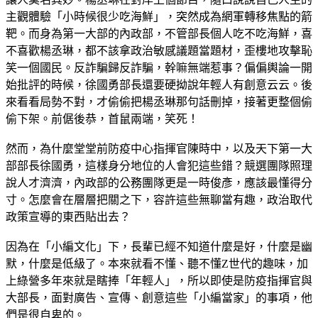
主觀體驗「小時候很少吃海鮮」，突然成為網軍轉移焦點的箭
靶。而身為第一大部的內政部，不管部長個人吃不吃海鮮，喜
不喜歡楊丞琳，都不該拿政治敏感議題當題材，歪樓地攻擊恥
笑一個國民。反詐騙歸反詐騙，幹嘛無端惹事？偏偏輿論一開
始批評的時候，徐國勇部長還要硬拗說年輕人有創意云云。後
來看看局勢不對，才偷偷把楊丞琳那句話刪掉，接著更整個偷
偷下架。前倨後恭，首鼠兩端，笑死！
然而，為什麼堂堂前防疫中心指揮官陳時中，以及天下第一大
部部長徐國勇，這樣身分地位的人會犯這些錯？競選團隊照理
說人才濟濟，內政部的公務團隊更是一時俊彥，應該最懂得分
寸。怎麼會在層層把關之下，容許這些無聊當有趣，政治取代
政策宣導的東西貼出去？
因為在「小編文化」下，長輩已經不知道什麼是好，什麼是幽
默，什麼是低級了。本來就看不懂、聽不懂Z世代的趣味，加
上綠營多年來就是瞎捧「年輕人」，所以即使是防疫指揮官與
大部長，面對廣告、宣傳、創意這些「小編當家」的事項，他
們是很自卑的。