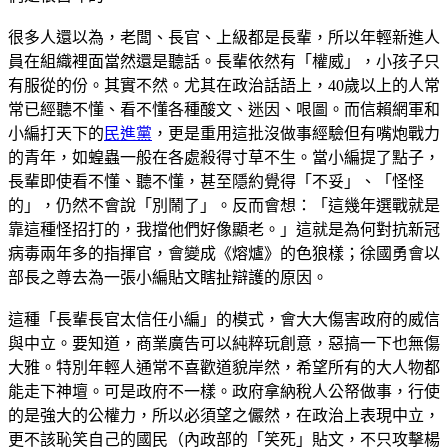
很多人還以為，老闆、長官、上級都是長輩，所以年輕新進人
員在組織裡面當然還是聽話。長輩依然有「權威」，小孩子只
有服從的份。其實不然。尤其在政治話語上，40歲以上的人常
常已經聽不懂、看不懂各種酸文、迷因、哏圖。而信賴網軍和
小編打天下的
民進黨
，更是重用這批沒做事經驗但有嘴炮戰力
的青年，如蝗蟲一般在各處殺得寸草不生。當小編提了點子，
長輩即使看不懂、聽不懂，甚至隱約覺得「不妥」、「怪怪
的」，仍然不會說「別鬧了」。反而會想：「這幾年選戰就是
靠這種怪招打的，我擋他們好像顯老。」這就是為何對抗新冠
病毒兩年多的指揮官，會變成《熔爐》的色狼樣；徐國勇會以
部長之尊去為一張小編貼文瞎扯辯護的原因。
這種「長輩長官太信任小編」的模式，會大大傷害政府的威信
與中立。要知道，商業廣告可以純粹玩創意，惡搞一下也無傷
大雅。特別年輕人通常不喜歡道貌岸然，希望所有的大人物都
能走下神壇。可是政府不一樣。政府拿納稅人公帑做事，行使
的是強大的公權力，所以必須望之儼然，在政治上表現中立，
更不該恥笑自己的國民（內政部的「笑死」貼文，不只攻擊楊