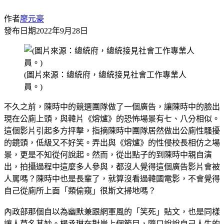
作者
廖元豪
發布日期
2022年9月28日
(圖片來源：總統府，總統接見社會工作專業人
員。)
不久之前，陳時中的競選團隊做了一個廣告，讓陳時中的臉出
現在公廁上頭，與韓片《熔爐》的恐怖場景有七、八分相似。
這個影片引起多方抨擊，指摘陳時中團隊居然做出公廁性騷擾
的鏡頭，低級又不好笑。弄出與《熔爐》的性侵校長相仿之場
景，更是不知從何說起。然而，從出點子的到陳時中親自演
出，拍攝過程中這麼多人參與，都沒人覺得這個廣告影片會被
人罵嗎？陳時中也是長輩了，就算沒看過韓國電影，不會覺得
自己從廁所上面「類偷窺」很斯文掃地嗎？
內政部那個自以為幽默兼跟網軍風的「笑死」貼文，也是同樣
讓人莫名其妙。楊丞琳在對岸上個節目，隨口說說自己人生的