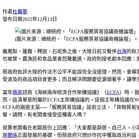
作者
杜震華
發布日期
2022年12月13日
(圖片來源：總統府，「ECFA服務貿易協議商機論壇」。
繼鳳梨、蓮霧、釋迦、石斑魚之後，大陸日前又暫停
台灣
的秋
也被禁。農漁民和食品業者怨聲載道，政府則按老劇本回應：
蔡政府批評大陸的作法不公平不能說完全沒道理，然而，會導
受波及的商品項目會更多；而且解決問題要從源頭著手，讓學
當年
兩岸
諮商《海峽兩岸經濟合作架構協議》（
ECFA
）時，我
而，這清單是附屬於ECFA主架構協議的，這個主架構協議在
ECFA的兩道主菜──「服務貿易協議」延宕立法，「貨物貿
餐。請問，有老闆會接受這種客人嗎？
就算老闆看在老鄰居份上回應：「大家都是鄰居、自己人，小
岸關係
正面發展的基礎，但蔡政府只想炒作抗中獲取政治利益