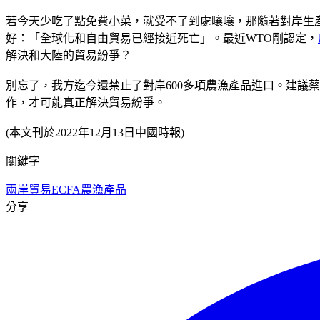
若今天少吃了點免費小菜，就受不了到處嚷嚷，那隨著對岸生
好：「全球化和自由貿易已經接近死亡」。最近WTO剛認定，
解決和大陸的貿易紛爭？
別忘了，我方迄今還禁止了對岸600多項農漁產品進口。建議
作，才可能真正解決貿易紛爭。
(本文刊於2022年12月13日中國時報)
關鍵字
兩岸貿易
ECFA
農漁產品
分享