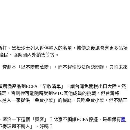
西打、黑松沙士列入暫停輸入的名單，據傳之後還會有更多品項
漁民、協助國內外銷售等等。
一套劇本「以不變應萬變」，而不趕快設法解決問題，只怕未來
項農漁產品到ECFA「早收清單」，讓台灣免關稅出口大陸。然
協定，否則極可能隨時受到WTO其他成員的挑戰。但台灣將
客人進入一家提供「免費小菜」的餐廳，只吃免費小菜，但不點正
懲治一下這個「奧客」？北京不願讓ECFA停擺，是想保有
兩
不得理還不饒人」，好嗎？