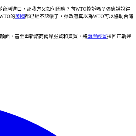
從台灣進口，那我方又如何因應？向WTO控訴嗎？張忠謀說得
WTO的
美國
都已經不認帳了，蔡政府真以為WTO可以協助台灣
和顏面，甚至重新諮商兩岸服貿和貨貿，將
兩岸經貿
拉回正軌運