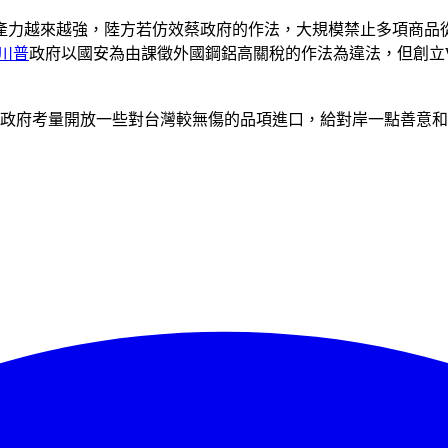
產力越來越強，陸方若仿效蔡政府的作法，大規模禁止多項商品
川普
政府以國安為由課徵外國鋼鋁高關稅的作法為違法，但創立
蔡政府考量開放一些對台灣較無傷的品項進口，給對岸一點善意