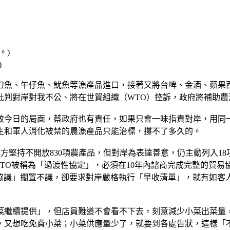
)
刀魚、午仔魚、魷魚等漁產品進口，接著又將台啤、金酒、蘋果
批判對岸對我不公、將在世貿組織（WTO）控訴，政府將補助農
致今日的局面，蔡政府也有責任，如果只會一味指責對岸，用同
生和軍人消化被禁的農漁產品只能治標，撐不了多久的。
方堅持不開放830項農產品，但對岸為表達善意，仍主動列入18
WTO被稱為「過渡性協定」，必須在10年內諮商完成完整的貿易
易協議」擱置不議，卻要求對岸嚴格執行「早收清單」，就有如
菜繼續提供」，但店員難道不會看不下去，刻意減少小菜出菜量，
，又想吃免費小菜；小菜供應量少了，就要到各處告狀，這樣「