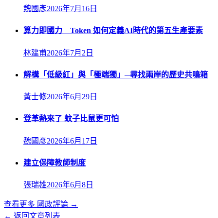
魏國彥
2026年7月16日
算力即國力 Token 如何定義AI時代的第五生產要素
林建甫
2026年7月2日
解構「低級紅」與「極端獨」─尋找兩岸的歷史共鳴箱
黃士修
2026年6月29日
登革熱來了 蚊子比鼠更可怕
魏國彥
2026年6月17日
建立保障教師制度
張瑞雄
2026年6月8日
查看更多
國政評論
→
← 返回文章列表