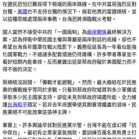
在選民恐怕已難容得下極端的兩岸路線。在中共當局強烈反對
台獨、
美國
也不支持台獨的情況下，倘若他真的當選總統，並
以這種思維處理兩岸事務，台海恐將瀕臨戰火考驗。
國人當然不接受中共的「一國兩制」為
兩岸關係
最終解決方
案，認為捍衛中華民國主權與尊嚴是兩岸對話的底線，卻也不
希望台海長年籠罩在戰火陰影下。義務役延長為一年看似能強
化國軍戰力，不過諸多配套措施仍待建構，許多學者專家並不
看好短期內能奏效，反而暴露出這是蔡政府礙於美國壓力而不
得不做的決定。
蔡總統沒說錯，「備戰才能避戰」。然而，最大癥結在於民進
黨的備戰幾乎等同於求戰，只看到蔡政府吹噓買到多少軍備或
爭取多少民主國家支持，卻從未見到蔡政府竭盡所能、全力維
護
台海和平
穩定。若非去年底選舉使其飽嘗滑鐵盧的滋味，民
進黨絕不可能放棄這張神主牌。
事實上，許多輿論早就對民進黨示警，台灣不能在虛幻裡「抗
中保台」。最初有企業家豪氣捐款，要訓練百萬名黑熊勇士打