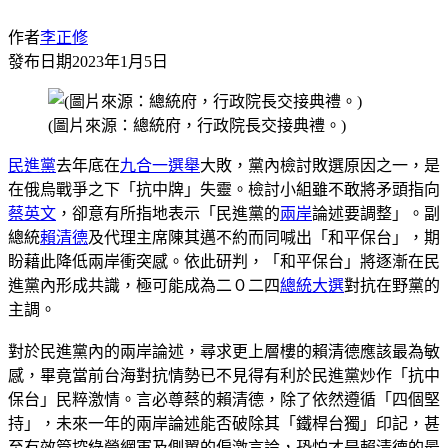
作者
李正修
發布日期
2023年1月5日
(圖片來源：總統府，行政院長交接典禮。)
民進黨
去年底在
九合一選舉
大敗，黨內檢討敗選原因之一，是
在俄烏戰爭之下「抗中牌」失靈。檢討小組雖不敢將矛頭指向
蔡英文
，卻意有所指地表示「民進黨的
兩岸
論述要調整」。副
總統
賴清德
及代理主席陳其邁不約而同喊出「和平保台」，期
盼藉此降低兩岸衝突感。依此研判，「和平保台」將逐漸在民
進黨內形成共識，極可能成為二０二四
總統大選
對抗在野黨的
主調。
對於民進黨內的兩岸論述，尋求更上層樓的賴清德應該最為敏
感，畢竟當前台海對抗情勢已不見得有利於民進黨炒作「抗中
保台」民粹激情。言必尊蔡的賴清德，除了依然遵循「四個堅
持」，未來一年的兩岸論述能否破除其「鐵桿台獨」印記，甚
至有效管控綠營網軍及側翼的偏激言論，恐怕才是賴清德的最