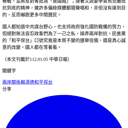
巷戰，並將反對者批為「賣國賊」；接著又說要學習烏克蘭抵
抗到底的精神，連許多偏綠媒體都隨聲唱和，非但沒有達到目
的，反而嚇跑更多中間選民。
國人都知道中共謀台野心，也支持政府強化國防戰備的努力，
但絕對無法容忍政客們為了一己之私，操弄兩岸對抗。民進黨
的「和平保台」口號究竟是本質不變的選舉伎倆，還是真心誠
意的改變，國人都在等著看。
（本文刊載於112.01.05 中華日報）
關鍵字
兩岸關係
賴清德
和平保台
分享