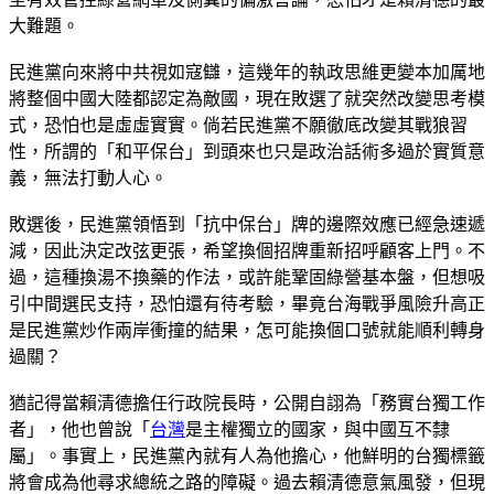
大難題。
民進黨向來將中共視如寇讎，這幾年的執政思維更變本加厲地
將整個中國大陸都認定為敵國，現在敗選了就突然改變思考模
式，恐怕也是虛虛實實。倘若民進黨不願徹底改變其戰狼習
性，所謂的「和平保台」到頭來也只是政治話術多過於實質意
義，無法打動人心。
敗選後，民進黨領悟到「抗中保台」牌的邊際效應已經急速遞
減，因此決定改弦更張，希望換個招牌重新招呼顧客上門。不
過，這種換湯不換藥的作法，或許能鞏固綠營基本盤，但想吸
引中間選民支持，恐怕還有待考驗，畢竟台海戰爭風險升高正
是民進黨炒作兩岸衝撞的結果，怎可能換個口號就能順利轉身
過關？
猶記得當賴清德擔任行政院長時，公開自詡為「務實台獨工作
者」，他也曾說「
台灣
是主權獨立的國家，與中國互不隸
屬」。事實上，民進黨內就有人為他擔心，他鮮明的台獨標籤
將會成為他尋求總統之路的障礙。過去賴清德意氣風發，但現