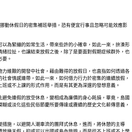
了挪動休假日的密集補班舉措，恐有便宜行事且忽略可能效應影
可以為緊繃的如常生活，帶來些許的小確幸，如此一來，拚湊形
情緒拉扯，也讓結束放假之後，除了是要面對假期症候群外，也
必要。
物力維艱的開發中社會，藉由難得的放假日，也直指如何透過各
的社會情感連帶，如此一來，如何借力行力於密集的連續放假，
上班或不上課的形式作用，而是有其更為深邃的發想意義。
此避免連假的放空休息，變相成為廉價的身心耗損，畢竟，島國
模糊或淡化這些民俗節慶所要傳達或賡續的歷史文化薪傳意義，
變措施，以避開人潮車流的團拜式休息，進而，將休憩的主導
續放幾天假，抑或可以出國或島內旅遊，而是從不上班或不上學