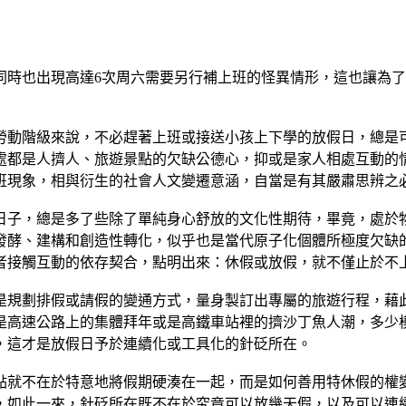
同時也出現高達6次周六需要另行補上班的怪異情形，這也讓為
勞動階級來說，不必趕著上班或接送小孩上下學的放假日，總是
處都是人擠人、旅遊景點的欠缺公德心，抑或是家人相處互動的
班現象，相與衍生的社會人文變遷意涵，自當是有其嚴肅思辨之
日子，總是多了些除了單純身心舒放的文化性期待，畢竟，處於
發酵、建構和創造性轉化，似乎也是當代原子化個體所極度欠缺
者接觸互動的依存契合，點明出來：休假或放假，就不僅止於不
是規劃排假或請假的變通方式，量身製訂出專屬的旅遊行程，藉
是高速公路上的集體拜年或是高鐵車站裡的擠沙丁魚人潮，多少
，這才是放假日予於連續化或工具化的針砭所在。
點就不在於特意地將假期硬湊在一起，而是如何善用特休假的權
，如此一來，針砭所在既不在於究竟可以放幾天假，以及可以連