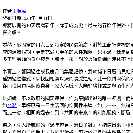
作者
王順民
發布日期
2023年1月31日
即將展開的10天農曆新年，除了成為史上最長的春節年假外，
響之虞。
誠然，從固定的周六日到特定的民俗節慶，對於工商社會裡的
成的連續假期，更是充滿著更多的人性想像，只不過，像是到
多了些另類的身心疲乏，如此一來，對於該項低端的連休不上
事實上，翻開過往成長歲月的集體記憶，對於撕下日曆的見紅
種通過性儀式，以找回相濡以沫的情感連結，此一依附關係的
從而找回包括個體自身、家人情感、人際網絡抑或是與陌生他
比如說：不以政府的國定連假，作為集體出遊的唯一準則，而
如
台灣
，早經已是一日生活圈的空間性串連，如此一來，無論
而此一從『相同的過去』到『共同的未來』的可能脫鉤、斷裂
總之，先人所感概的『過年容易、過日子難』，指陳出來：重
權，交回自己的手上，並反思休憩一事對於己身的主體性意義