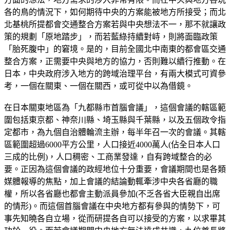
各的鳥的情況下，如何期待中央的方案能被地方所接受；而北
北基桃所提都會交通整合方案若與中央想法不一，那不就讓政
策的規劃「原地踏步」，而若藍綠持續對峙，則將面臨政策
「胎死腹中」的窘境。是的，目前全國北中南東的都會區交通
整合方案，正需要中央與地方的協力，否則難以續行推動。在
日本，中央政府涉入地方的跨域治理平台，有兩大模式可資參
考，一個在關東、一個在關西，或可從中以為借鏡。
在日本關東地區為「九都縣市首腦會議」，這個會議的轄區範
圍包括東京都、神奈川縣、埼玉縣與千葉縣，以及五個政令指
定都市，為九個自治體輪流主辦，每半年召一次的會議。其轄
區範圍超過6000平方公里，人口接近4000萬人(佔全日本人口
三成的比例)，人口稠密、工商業發達，自有跨域整合的必
要。正因為這個會議的政經地位十分重要，會議期間也是各類
媒體報導的焦點，加上會議的結論動輒牽涉中央各省廳的職
權，所以各省廳也都會主動派員參加(不乏各省大臣親自出席
的情形)。而這個首腦會議在中央地方都有參與的情勢下，可
事先知曉各自立場，從而研提各自可以接受的方案，以求畢其