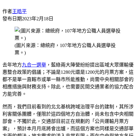
作者
王皓平
發布日期
2023年2月18日
(圖片來源：總統府，107年地方公職人員選舉投
票。)
去年地方
九合一選舉
，藍綠兩大陣營紛紛提出區域大眾運輸優
惠整合政策的倡議；不論是1280元還是1200元的月票方案，這
都不是單一直轄市或單一縣市所能推動，尚需中央相關部會的
相應措施與財務支持。除此，也需要民間交通業者的協力配合
方能完善。
然而，我們目前看到的北北基桃跨域治理平台的建制，其所涉
利害關係團體，僅限於這四個地方自治體，尚未包含中央相關
部會。不獨於此，交通部目前正在規劃的「公共運輸月票方
案」，預計本月月底將會出爐，而這個方案也同樣是交通部單
方面的想法，地方需求的涉入非常有限。而在中央與地方各玩