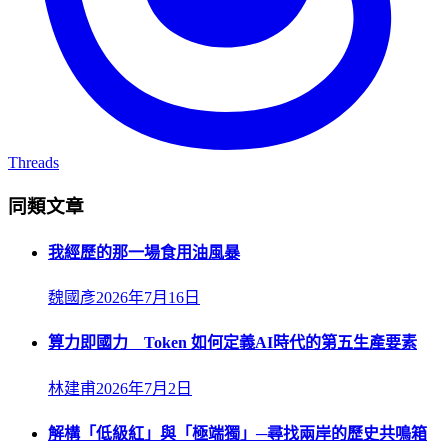
Threads
同類文章
我經歷的那一場食用油風暴
魏國彥
2026年7月16日
算力即國力 Token 如何定義AI時代的第五生產要素
林建甫
2026年7月2日
解構「低級紅」與「極端獨」─尋找兩岸的歷史共鳴箱