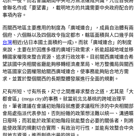
功於一役。而若會議期間中央地方無法達成共識，九位首長將
會聯名作成「要望書」，載明地方的共識需要中央政府配合的
事項內容。
而關西地區主要應用的制度為「廣域連合」，成員自治體有兩
個府、六個縣以及四個政令指定都市，轄區面積與人口幾乎與
台灣
相近(佔日本國土面積約一成)。而就「廣域連合」的制度
來說，主要在於因應多樣的廣域行政需求，祈能超越地域並移
轉國家權限來整合資源、追求行政效率。目前關西廣域連合希
望該國中央相關省廳能夠移轉經濟產業局、地方整備局與關西
地區國家公園權限給關西廣域連合，使事務能夠貼合地方需
求，並置於整個關西的長期整體發展進行全面的規劃。
尺有所短、寸有所長，尺寸之間應尋求整合之道，尤其是「大
都會區」(mega city)的事務。就當前北北基桃的跨域治理平
台，筆者建議在會議初始階段就應要求議程所涉的中央相關部
會局處指派代表參加，否則紛雜的政策想法難以統一、溝通曠
日廢時；而若能於政策初始階段就能整合必要的關係者，則將
能使政策的規劃切合實際、有政治可行性，並能有效整合中央
與地方資源，進而創造出最的效益。