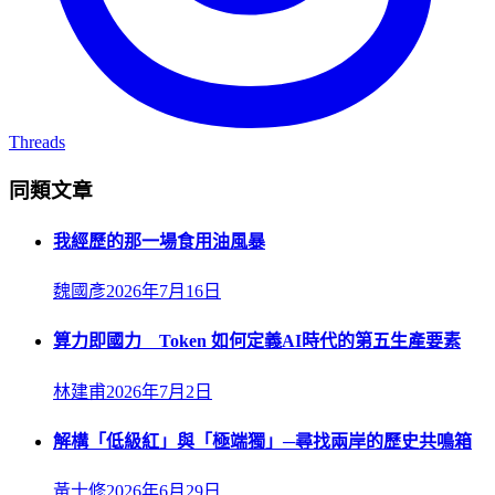
Threads
同類文章
我經歷的那一場食用油風暴
魏國彥
2026年7月16日
算力即國力 Token 如何定義AI時代的第五生產要素
林建甫
2026年7月2日
解構「低級紅」與「極端獨」─尋找兩岸的歷史共鳴箱
黃士修
2026年6月29日