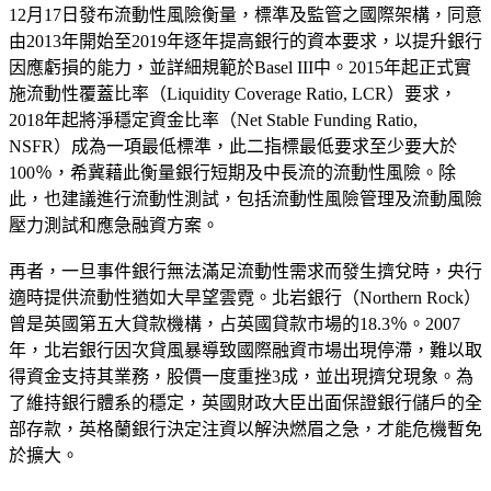
12月17日發布流動性風險衡量，標準及監管之國際架構，同意
由2013年開始至2019年逐年提高銀行的資本要求，以提升銀行
因應虧損的能力，並詳細規範於Basel III中。2015年起正式實
施流動性覆蓋比率（Liquidity Coverage Ratio, LCR）要求，
2018年起將淨穩定資金比率（Net Stable Funding Ratio,
NSFR）成為一項最低標準，此二指標最低要求至少要大於
100％，希冀藉此衡量銀行短期及中長流的流動性風險。除
此，也建議進行流動性測試，包括流動性風險管理及流動風險
壓力測試和應急融資方案。
再者，一旦事件銀行無法滿足流動性需求而發生擠兌時，央行
適時提供流動性猶如大旱望雲霓。北岩銀行（Northern Rock）
曾是英國第五大貸款機構，占英國貸款市場的18.3％。2007
年，北岩銀行因次貸風暴導致國際融資市場出現停滯，難以取
得資金支持其業務，股價一度重挫3成，並出現擠兌現象。為
了維持銀行體系的穩定，英國財政大臣出面保證銀行儲戶的全
部存款，英格蘭銀行決定注資以解決燃眉之急，才能危機暫免
於擴大。