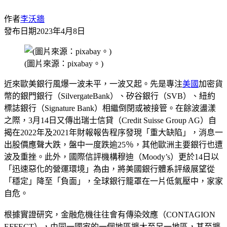
作者
李沃牆
發布日期
2023年4月8日
(圖片來源：pixabay。)
近來歐美銀行風爆一波未平，一波又起。先是專注
美國
加密貨
幣的銀門銀行（SilvergateBank）、矽谷銀行（SVB）、紐約
標誌銀行（Signature Bank）相繼倒閉或被接管。在餘波盪漾
之際，3月14日又傳出瑞士信貸（Credit Suisse Group AG）自
揭在2022年及2021年財報報告程序發現「重大缺陷」，消息一
出股價應聲大跌，盤中一度跌逾25％，其他歐洲主要銀行也遭
波及重挫。此外，國際信評機構穆迪（Moody’s）更於14日以
「迅速惡化的營運環境」為由，將美國銀行體系評級展望從
「穩定」降至「負面」，全球銀行籠罩在一片低氣壓中，家家
自危。
根據實證研究，金融危機往往會有傳染效應（CONTAGION
EFFECT），由同一國家的一個地區擴大至另一地區，甚至擴