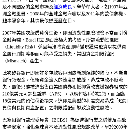
及不同國家的金融市場及
經濟成長
。舉犖犖大者，如1997年亞
洲金融風暴、2008年的全球金融海嘯以及2011年的歐債危機。
雖事隔多年，其情景依然歷歷在目。
2007年美國次級房貸發生後，即因流動性風險控管不當而引發
金融海嘯，Basel II立即面臨極大的考驗。所謂流動性風險
（Liquidity Risk）係因無法將資產即時變現獲得融資以提供資
金履行到期義務而可能承受之損失，常因資金期限錯配
（Mismatch）產生。
此次矽谷銀行即因許多存款客戶因處新創燒錢的階段，不斷自
銀行領現金，但新資金流入的速度卻放緩，造成存款不斷流
失，最後只能被迫出售由美國債券和抵押貸款支援證券組成的
210億美元可銷售證券（AFS），以應付客戶的提領，而面臨
18億美元的預估稅後損失。這即是典型的利差交易造成「短期
負債與長期資產配置」之期限錯配而導致流動性風險。
巴塞爾銀行監理委員會（BCBS）為促進銀行業之穩健及金融
市場安定，強化全球資本及流動性風險規範改革，早於2009年