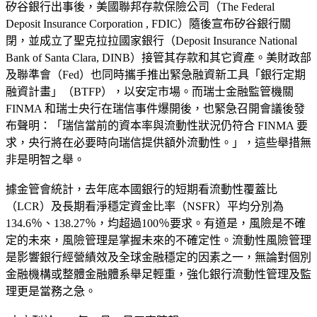
矽谷銀行出事後，美國聯邦存款保險公司（The Federal
Deposit Insurance Corporation , FDIC）隨後宣布矽谷銀行關
閉，並成立了聖克拉拉國家銀行（Deposit Insurance National
Bank of Santa Clara, DINB）接管其存款和其它資產。美財政部
及聯準會（Fed）也同時攜手推出緊急融資新工具「銀行定期
融資計畫」（BTFP），以安定市場。而瑞士金融監管機關
FINMA 和瑞士央行在瑞信事件爆開後，也緊急召開會議後發
布聲明：「瑞信當前的資本率與流動性狀況仍符合 FINMA 要
求，央行將在必要時向瑞信提供額外流動性。」，這些舉措無
非是明智之舉。
據金管會統計，去年底本國銀行的短期看流動性覆蓋比
（LCR）及長期看淨穩定資金比率（NSFR）平均分別為
134.6％、138.27％，均超過100％要求。有道是，風險是不確
定的未來，風險管理是掌握未來的不確定性。流動性風險管理
是影響銀行經營績效及全球金融穩定的因素之一，無論對個別
金融機構或整體金融體系舉足輕重，強化銀行流動性管理及監
理更是當務之急。