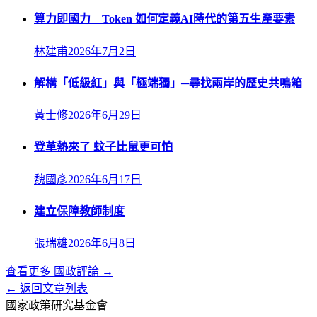
算力即國力 Token 如何定義AI時代的第五生產要素
林建甫
2026年7月2日
解構「低級紅」與「極端獨」─尋找兩岸的歷史共鳴箱
黃士修
2026年6月29日
登革熱來了 蚊子比鼠更可怕
魏國彥
2026年6月17日
建立保障教師制度
張瑞雄
2026年6月8日
查看更多
國政評論
→
← 返回文章列表
國家政策研究基金會