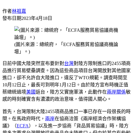
作者
林祖嘉
發布日期
2023年4月18日
(圖片來源：總統府，「ECFA服務貿易協議商機論
壇」。)
日前中國大陸突然宣布要針對
台灣
對陸方限制進口的2455項商
品進行貿易壁壘調查。因為這些商品項目台灣開放對其他國家
進口，卻不允許自大陸進口，違反了WTO規範。調查時間至
10月12日止，最長可到明年1月12日。由於陸方宣布時機正值
蔡總統過境
美國
返台，陸方又實施軍演，此動作在
兩岸關係
敏
感的時刻確實含有濃濃的政治意味，值得國人關心。
首先，台灣限制大陸2455項商品進口一事已存在一段很長的時
間。在馬政府時代，
兩岸
在協商洽簽《兩岸經濟合作架構協
議》（
ECFA
），以及進一步協商「貨品貿易協議」時，陸方
曾多次要求台灣開放這些商品自大陸進口。但由於其中有些較