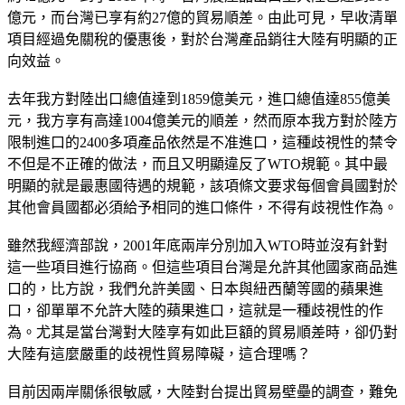
億元，而台灣已享有約27億的貿易順差。由此可見，早收清單
項目經過免關稅的優惠後，對於台灣產品銷往大陸有明顯的正
向效益。
去年我方對陸出口總值達到1859億美元，進口總值達855億美
元，我方享有高達1004億美元的順差，然而原本我方對於陸方
限制進口的2400多項產品依然是不准進口，這種歧視性的禁令
不但是不正確的做法，而且又明顯違反了WTO規範。其中最
明顯的就是最惠國待遇的規範，該項條文要求每個會員國對於
其他會員國都必須給予相同的進口條件，不得有歧視性作為。
雖然我經濟部說，2001年底兩岸分別加入WTO時並沒有針對
這一些項目進行協商。但這些項目台灣是允許其他國家商品進
口的，比方說，我們允許美國、日本與紐西蘭等國的蘋果進
口，卻單單不允許大陸的蘋果進口，這就是一種歧視性的作
為。尤其是當台灣對大陸享有如此巨額的貿易順差時，卻仍對
大陸有這麼嚴重的歧視性貿易障礙，這合理嗎？
目前因兩岸關係很敏感，大陸對台提出貿易壁壘的調查，難免