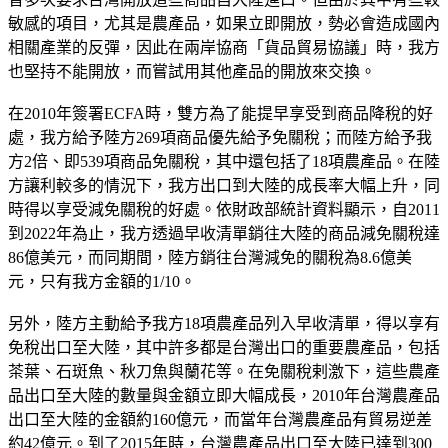
敏感的項目，尤其是農產品，如果立即開放，勢必會造成國內
相關產業的反彈，因此在兩岸協商「貨品貿易協議」時，我方
也堅持不能開放，而嘗試用其他產品的開放來交換。
在2010年簽署ECFA時，雙方為了能提早享受到商品降稅的好
處，我方給予陸方269項商品優先給予免關稅；而陸方給予我
方2倍、即539項商品免關稅，其中還包括了18項農產品。在陸
方讓利較多的情況下，我方出口到大陸的成長率大幅上升，同
時得以享受減免關稅的好處。依財政部統計資料顯示，自2011
到2022年為止，我方透過早收清單銷往大陸的商品減免關稅達
86億美元，而同期間，陸方銷往台灣減免的關稅為8.6億美
元，只有我方金額的1/10。
另外，陸方主動給予我方18項農產品列入早收清單，得以享有
免稅出口至大陸，其中許多都是台灣出口的重要農產品，包括
茶葉、石斑魚、秋刀魚與蘭花等。在免關稅剌激下，這些農產
品出口至大陸的數量與金額立即大幅成長，2010年台灣農產品
出口至大陸的金額約160億元，而當年台灣農產品有貿易逆差
約42億元。到了2015年時，台灣農產品出口至大陸已達到300