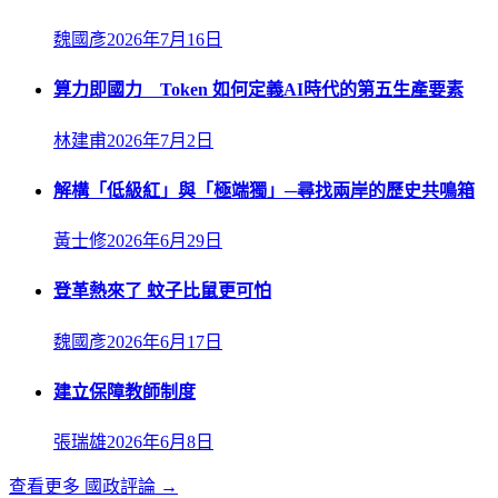
魏國彥
2026年7月16日
算力即國力 Token 如何定義AI時代的第五生產要素
林建甫
2026年7月2日
解構「低級紅」與「極端獨」─尋找兩岸的歷史共鳴箱
黃士修
2026年6月29日
登革熱來了 蚊子比鼠更可怕
魏國彥
2026年6月17日
建立保障教師制度
張瑞雄
2026年6月8日
查看更多
國政評論
→