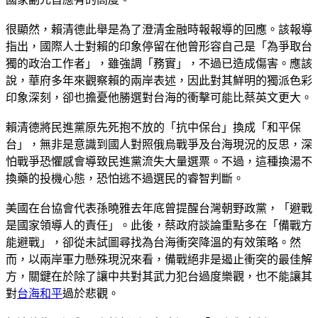
很顯然，賴清德此舉是為了澄清金融時報報導的回應。該報導
指出，國際人士對賴的印象停留在他曾形容自己是「為爭取台
獨的政治工作者」，雖強調「務實」，不過已造成傷害。應該
說，華府多年來觀察賴的兩岸表述，因此對其鮮明的獨派色彩
印象深刻，卻也擔憂他勝選對台海的衝擊可能比蔡英文更大。
賴清德將民進黨原先死抱不放的「抗中保台」換成「和平保
台」，無非是意識到國人對照俄烏戰爭及台海現況的反思，深
怕戰爭恐懼感會導致民進黨流失大量選票。不過，這種換湯不
換藥的投機心態，恐怕逃不過選民的睿智判斷。
美國在台協會代表孫曉雅去年底曾提醒台灣朝野政黨，「避戰
是國家領導人的責任」。此後，蔡政府談論重點多在「備戰方
能避戰」，卻從未試圖尋找為台海衝突降溫的有效策略。然
而，以兩岸軍力懸殊現況來看，備戰絕非是遏止衝突的最佳解
方，關鍵在於除了讓中共對其武力犯台過度樂觀，也不能讓其
對
台海和平
過於悲觀。