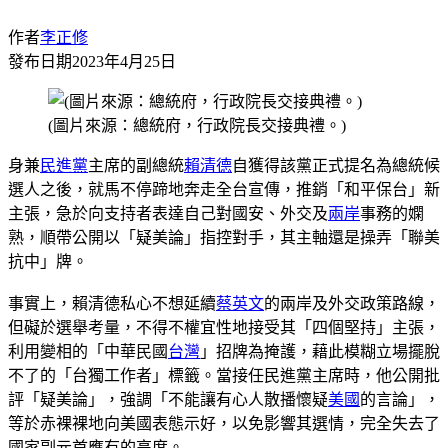
作者
李正修
發布日期
2023年4月25日
(圖片來源：總統府，行政院長交接典禮。)
身兼
民進黨
主席的副總統
賴清德
自獲得該黨正式提名為總統候
選人之後，就馬不停蹄地奔走全台宣傳，推銷「和平保台」新
主張，急於向支持者表達自己對國安、外交及
兩岸
事務的嫻
熟，順帶公開以「疑美論」指控對手，其主軸還是操弄「聯美
抗中」牌。
事實上，賴清德私心不想延續
蔡英文
的兩岸及外交政策路線，
但礙於選舉考量，不得不權宜性地接受其「四個堅持」主張，
利用變相的「中華民國
台灣
」招牌為掩護，藉此模糊立場擺脫
不了的「台獨工作者」標籤。當接任民進黨主席時，他公開批
評「疑美論」，強調「不能讓有心人散播懷疑
美國
的言論」，
等於赤裸裸地向美國表態示好，以免影響其選情，完全失去了
國家副元首應有的高度。