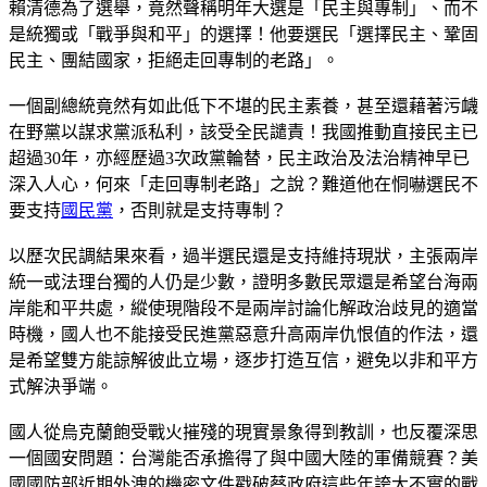
賴清德為了選舉，竟然聲稱明年大選是「民主與專制」、而不
是統獨或「戰爭與和平」的選擇！他要選民「選擇民主、鞏固
民主、團結國家，拒絕走回專制的老路」。
一個副總統竟然有如此低下不堪的民主素養，甚至還藉著污衊
在野黨以謀求黨派私利，該受全民譴責！我國推動直接民主已
超過30年，亦經歷過3次政黨輪替，民主政治及法治精神早已
深入人心，何來「走回專制老路」之說？難道他在恫嚇選民不
要支持
國民黨
，否則就是支持專制？
以歷次民調結果來看，過半選民還是支持維持現狀，主張兩岸
統一或法理台獨的人仍是少數，證明多數民眾還是希望台海兩
岸能和平共處，縱使現階段不是兩岸討論化解政治歧見的適當
時機，國人也不能接受民進黨惡意升高兩岸仇恨值的作法，還
是希望雙方能諒解彼此立場，逐步打造互信，避免以非和平方
式解決爭端。
國人從烏克蘭飽受戰火摧殘的現實景象得到教訓，也反覆深思
一個國安問題：台灣能否承擔得了與中國大陸的軍備競賽？美
國國防部近期外洩的機密文件戳破蔡政府這些年誇大不實的戰