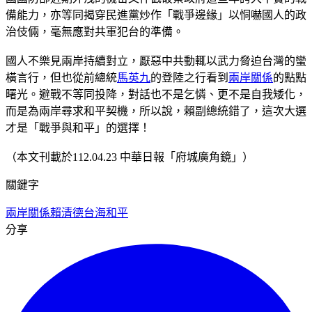
備能力，亦等同揭穿民進黨炒作「戰爭邊緣」以恫嚇國人的政
治伎倆，毫無應對共軍犯台的準備。
國人不樂見兩岸持續對立，厭惡中共動輒以武力脅迫台灣的蠻
橫言行，但也從前總統
馬英九
的登陸之行看到
兩岸關係
的點點
曙光。避戰不等同投降，對話也不是乞憐、更不是自我矮化，
而是為兩岸尋求和平契機，所以說，賴副總統錯了，這次大選
才是「戰爭與和平」的選擇！
（本文刊載於112.04.23 中華日報「府城廣角鏡」）
關鍵字
兩岸關係
賴清德
台海和平
分享