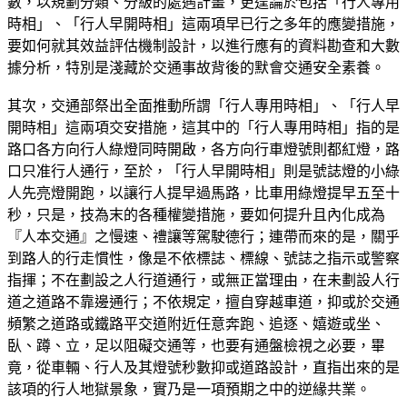
數，以規劃分類、分級的處遇計畫，更遑論於包括「行人專用
時相」、「行人早開時相」這兩項早已行之多年的應變措施，
要如何就其效益評估機制設計，以進行應有的資料勘查和大數
據分析，特別是淺藏於交通事故背後的默會交通安全素養。
其次，交通部祭出全面推動所謂「行人專用時相」、「行人早
開時相」這兩項交安措施，這其中的「行人專用時相」指的是
路口各方向行人綠燈同時開啟，各方向行車燈號則都紅燈，路
口只准行人通行，至於，「行人早開時相」則是號誌燈的小綠
人先亮燈開跑，以讓行人提早過馬路，比車用綠燈提早五至十
秒，只是，技為末的各種權變措施，要如何提升且內化成為
『人本交通』之慢速、禮讓等駕駛德行；連帶而來的是，關乎
到路人的行走慣性，像是不依標誌、標線、號誌之指示或警察
指揮；不在劃設之人行道通行，或無正當理由，在未劃設人行
道之道路不靠邊通行；不依規定，擅自穿越車道，抑或於交通
頻繁之道路或鐵路平交道附近任意奔跑、追逐、嬉遊或坐、
臥、蹲、立，足以阻礙交通等，也要有通盤檢視之必要，畢
竟，從車輛、行人及其燈號秒數抑或道路設計，直指出來的是
該項的行人地獄景象，實乃是一項預期之中的逆緣共業。