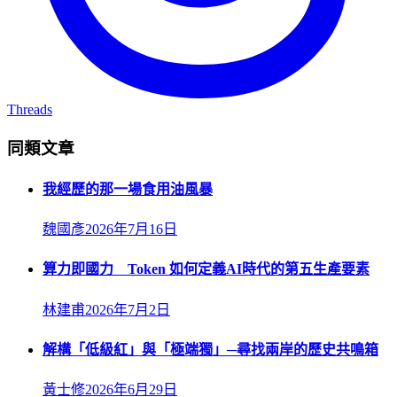
Threads
同類文章
我經歷的那一場食用油風暴
魏國彥
2026年7月16日
算力即國力 Token 如何定義AI時代的第五生產要素
林建甫
2026年7月2日
解構「低級紅」與「極端獨」─尋找兩岸的歷史共鳴箱
黃士修
2026年6月29日