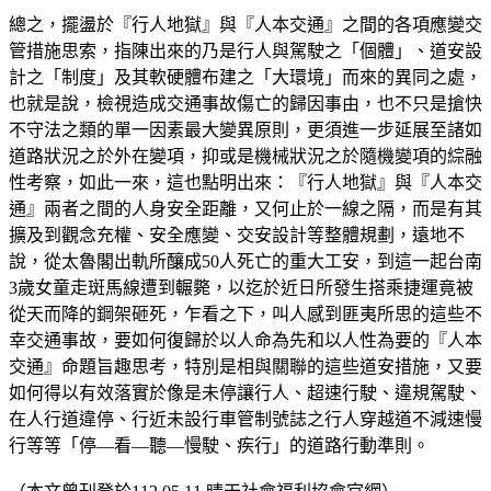
總之，擺盪於『行人地獄』與『人本交通』之間的各項應變交
管措施思索，指陳出來的乃是行人與駕駛之「個體」、道安設
計之「制度」及其軟硬體布建之「大環境」而來的異同之處，
也就是說，檢視造成交通事故傷亡的歸因事由，也不只是搶快
不守法之類的單一因素最大變異原則，更須進一步延展至諸如
道路狀況之於外在變項，抑或是機械狀況之於隨機變項的綜融
性考察，如此一來，這也點明出來：『行人地獄』與『人本交
通』兩者之間的人身安全距離，又何止於一線之隔，而是有其
擴及到觀念充權、安全應變、交安設計等整體規劃，遠地不
說，從太魯閣出軌所釀成50人死亡的重大工安，到這一起台南
3歲女童走斑馬線遭到輾斃，以迄於近日所發生搭乘捷運竟被
從天而降的鋼架砸死，乍看之下，叫人感到匪夷所思的這些不
幸交通事故，要如何復歸於以人命為先和以人性為要的『人本
交通』命題旨趣思考，特別是相與關聯的這些道安措施，又要
如何得以有效落實於像是未停讓行人、超速行駛、違規駕駛、
在人行道違停、行近未設行車管制號誌之行人穿越道不減速慢
行等等「停—看—聽—慢駛、疾行」的道路行動準則。