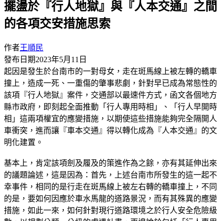
擺盪於『行人地獄』與『人本交通』之間
的各項交安措施思索
作者
王順民
發布日期
2023年5月11日
起因是發生於台南市的一對母女，走在斑馬線上被左轉的轎車
撞上，造成一死、一重傷的肇事悲劇，針對早已成為常態性的
該項『行人地獄』案件，交通部以最速件方式，函文各個地方
縣市政府，即刻起全面推動「行人專用時相」、「行人早開時
相」這兩項權宜的應變措施，以期使這些措施能夠完全隔開人
車衝突，進而讓『車本交通』得以轉化成為『人本交通』的文
明化建置。
基本上，肯定該項劍及履及的策進作為之餘，亦有其延伸出來
的議題論述，這是因為：首先，上述台南市所發生的這一起不
幸事件，相同的是行走在斑馬線上被左右轉的轎車撞上，不同
的是，要如何因應於車水馬龍的道路景況，而有其殊異的應變
措施，如此一來，如何針對現行道路環境之於行人安全危險級