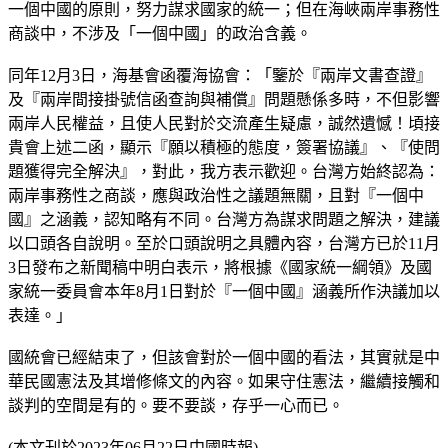
一個中國的原則，努力謀求國家的統一；但在海峽兩岸事務性
商談中，不涉及「一個中國」的政治含義。
同年12月3日，海基會函覆海協會：「鑒於『兩岸文書查證』
及『兩岸間接掛號信函查詢與補償』問題懸係多時，不但影響
兩岸人民權益，且使人民對於交流產生疑慮，誠然遺憾！頃接
貴會上述二函，顯示『願以積極的態度，簽署協議』、『使問
題獲得完全解決』，對此，我方表示歡迎。台灣方始終認為：
兩岸事務性之商談，應與政治性之議題無關，且對『一個中
國』之涵義，認知略有不同。台灣方為謀求問題之解決，建議
以口頭各自說明。至於口頭說明之具體內容，台灣方已於11月
3日發布之新聞稿中明白表示，將根據《國家統一綱領》及國
家統一委員會本年8月1日對於『一個中國』涵義所作決議加以
表達。」
國統會已經結束了，但該會對於一個中國的看法，其實就是中
華民國憲法及其增修條文的內容。如果守住憲法，繼續接觸和
談判的空間是有的。要不要談，存乎一心而已。
(本文刊於2023年06月22日中國時報)