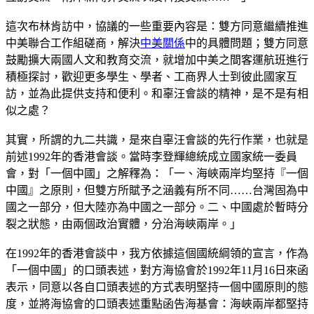
這次布林肯訪中，協議的一些重要內容是：雙方同意繼續推進
中美聯合工作組磋商，解決
中美關係
中的具體問題；雙方同意
鼓勵擴大兩國人文和教育交流，就增加中美之間客運航班進行
積極探討，歡迎更多學生、學者、工商界人士到彼此國家互
訪，並為此提供支持和便利。和辜汪會談的精神，是不是有相
似之處？
其實，所謂的九二共識，是來自辜汪會談的先行作業，也就是
前述1992年的香港會談。當時李登輝總統成立國家統一委員
會，對「一個中國」之解釋為：「一、海峽兩岸均堅持『一個
中國』之原則，但雙方所賦予之涵義有所不同……台灣固為中
國之一部分，但大陸亦為中國之一部分。二、中國處於暫時分
裂之狀態，由兩個政治實體，分治海峽兩岸。」
在1992年的香港會談中，我方依據這個國統綱領的宣言，作為
「一個中國」的口頭表述，對方海協會於1992年11月16日來函
表示，同意以各自口頭表述的方式表明堅持一個中國原則的態
度，並將海協會的口頭表述重點函告海基會：海峽兩岸都堅持