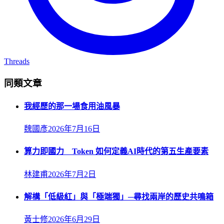
Threads
同類文章
我經歷的那一場食用油風暴
魏國彥
2026年7月16日
算力即國力 Token 如何定義AI時代的第五生產要素
林建甫
2026年7月2日
解構「低級紅」與「極端獨」─尋找兩岸的歷史共鳴箱
黃士修
2026年6月29日