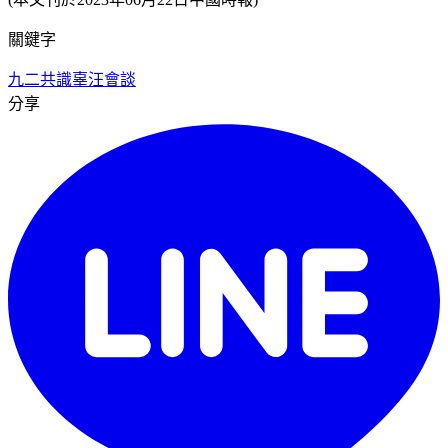
關鍵字
九二共識
辜汪會談
分享