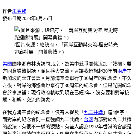
作者
朱雲鵬
發布日期
2023年6月26日
(圖片來源：總統府，「兩岸互動與交流-歷史時光
迴廊特展」開幕典禮。)
美國
國務卿布林肯訪問北京，為美中競爭關係添加了護欄。雙
方同意繼續對話，並且擴大交流。這讓我們想起30年前
兩岸
在
新加坡的辜汪會談。月前海基會舉行了30周年的紀念會，不久
之後，對岸的海協會也舉行了30周年的紀念會。但是光開紀念
會於事無補：現行政府執政到現在已經7年，沒有要和對岸接
觸、和解、交流的跡象。
在我方海基會的紀念會，沒有人提及「
九二共識
」這4個字，
而對岸的紀念會則一直強調九二共識。
台灣
內部對於九二共識
的說法，有很不一樣的觀點。有些人認為1992年香港的會談是
隔年辜汪會談的先行程序，如果在先行程序沒有任何共識，怎