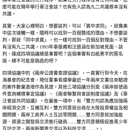
麼可能在隔年舉行辜汪會談？也有些人認為九二共識根本沒有
共識。
其實，大家心裡明白，想要談判，可以「異中求同」，就像美
中這次接觸一樣，隨時可以找到一百個贊成的理由。不想要談
判，那就「同中求異」，也一樣可找到一百個反對理由。不管
有沒有九二共識，1993年辜振甫和汪道涵在新加坡見面、談
判、達成四項協議總是事實吧？這個事實有白紙黑字的簽名
版，總不可能是偽造的吧？
四項協議中的《兩岸公證書查證協議》，一直實行到今天，在
海基會的紀念會，現任董事長還舉最近一年兩岸文書往來驗證
的案件數量激增作為見證。其他三項協議分別是《兩岸掛號函
件查詢補償事宜協議》、《兩會聯繫與會談制度協議》及《辜
汪會談共同協議》。在最後一項中，有「雙方均認為應加強兩
岸經濟交流，互補互利。雙方同意就台商在大陸投資權益及相
關問題、兩岸工商界人士互訪等問題……雙方同意就加強能
源、資源之開發與交流進行磋商……雙方同意積極促進青少年
互訪交流、兩岸新聞界交流以及科技交流……。」