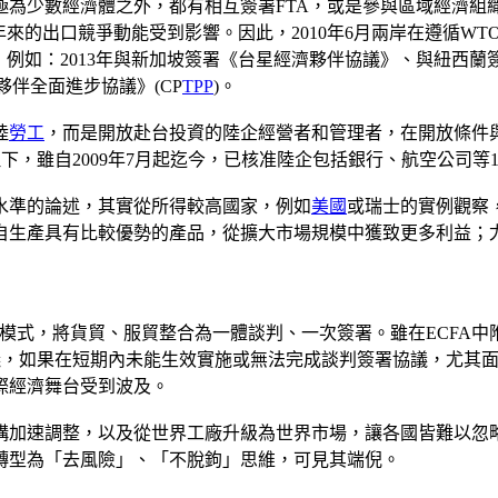
極為少數經濟體之外，都有相互簽署FTA，或是參與區域經濟組
年來的出口競爭動能受到影響。因此，2010年6月兩岸在遵循WT
，例如：2013年與新加坡簽署《台星經濟夥伴協議》、與紐西
夥伴全面進步協議》(CP
TPP
)。
陸
勞工
，而是開放赴台投資的陸企經營者和管理者，在開放條件
下，雖自2009年7月起迄今，已核准陸企包括銀行、航空公司等1
水準的論述，其實從所得較高國家，例如
美國
或瑞士的實例觀察
自生產具有比較優勢的產品，從擴大市場規模中獲致更多利益；
的模式，將貨貿、服貿整合為一體談判、一次簽署。雖在ECFA
，如果在短期內未能生效實施或無法完成談判簽署協議，尤其面對
際經濟舞台受到波及。
構加速調整，以及從世界工廠升級為世界市場，讓各國皆難以忽
轉型為「去風險」、「不脫鉤」思維，可見其端倪。