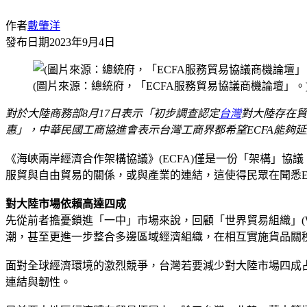
作者
戴肇洋
發布日期
2023年9月4日
(圖片來源：總統府，「ECFA服務貿易協議商機論壇」。
對於大陸商務部8月17日表示「初步調查認定
台灣
對大陸存在貿
惠」，中華民國工商協進會表示台灣工商界都希望ECFA能夠
《海峽兩岸經濟合作架構協議》(ECFA)僅是一份「架構」
服貿與自由貿易的關係，或與產業的連結，這使得民眾在聞悉E
對大陸市場依賴高達四成
先從前者擔憂鎖進「一中」市場來說，回顧「世界貿易組織」(WTO)杜哈
潮，甚至更進一步整合多邊區域經濟組織，在相互實施貨品關
面對全球經濟環境的激烈競爭，台灣若要減少對大陸市場四成
連結與韌性。