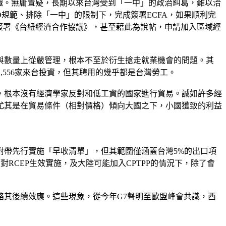
織。無庸置疑，長期以來台灣受到「一中」的政治糾葛，難以洽
O規範、排除「一中」的限制下，完成簽署ECFA，如果順利完
蘭簽署《台紐經濟合作協議》，甚至藉此為說帖，申請加入區域經
與數量上從嚴管理，根本不至於衍生搶走就業機會的問題。其
,556家來台投資，但其聘用的幾乎都是台灣勞工。
，根本沒有經濟學家反對和低工資的國家進行貿易。誠如許多經
尤其是在貿易條件（相對價格）傾向大國之下，小國獲致的利益
中附帶先行實施「早收清單」，但其範圍僅涵蓋台灣5%的出口項
RCEP生效實施，及大陸可能加入CPTPP的情況下，除了會
略其後續效應。這些現象，從今年G7聲明至歐盟峰會共識，西