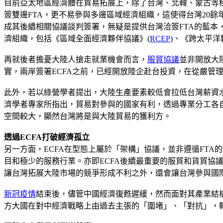
目前亞太地區經濟體在貿易拓展上，除了台灣、北韓、蒙古等
簽雙邊FTA，更不易參與多邊區域經濟組織，這使得台灣20餘
成其後續相關協議談判簽署，無疑是提供台灣洽簽FTA的藍本
濟組織，包括《區域全面經濟夥伴協議》(
RCEP
)、《跨太平洋
再就後者擔憂大陸人搶走就業機會而言，
服貿協議
並非開放大
實，兩岸簽署ECFA之前，已經開放陸企赴台投資，在從嚴管理
此外，若以綠營學者提出，大陸生產要素較低會拉低台灣薪資
濟學者專家所指出，貿易對參與的國家有利，透過專業分工各
空間較大，顯然台灣將是與大陸貿易的獲利方。
透過ECFA打破經濟孤立
另一方面，ECFA在型態上屬於「架構」協議，並非遵循FTA
目和極少的服務行業。亦即ECFA後續最重要的服貿和貨貿協議
讓台灣拓展大陸市場的競爭形成不利之外，還會讓台灣參與國
新冠疫情
結束後，儘管中國經濟復甦遲緩，然而面對其產業結
方大國在對中經濟戰略上由過去主張的「圍堵」、「對抗」，