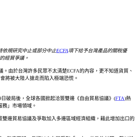
持依規研究中止或部分中止
ECFA
項下给予台灣產品的關稅優
的經貿爭議。
議。由於台灣許多民眾不太清楚ECFA的內容，更不知道貨貿、
機會將被大陸人搶走而陷入極端恐慌。
8年7月29日破局後，全球各國掀起洽簽雙邊《自由貿易協議》(
FTA
)熱
服務」市場領域。
簽雙邊貿易協議及爭取加入多邊區域經濟組織，藉此增加出口的