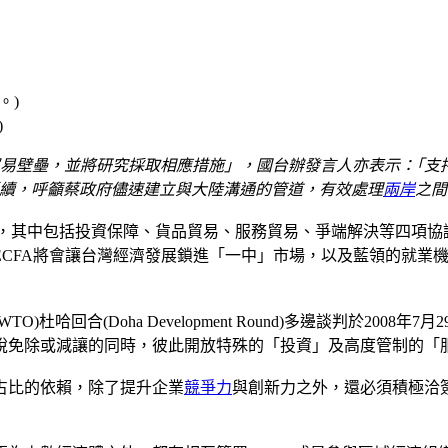
)
易壁壘，並將研究採取相應措施」，國台辦發言人亦表示：｢支
延續，呼籲蔡政府儘速建立與大陸溝通的管道，有效處理
兩岸
之間
協議，其中包括投資保障、貨品貿易、服務貿易、爭端解決等四項協
CFA將會讓台灣經濟發展鎖進「一中」市場，以及藍領的就業
回合(Doha Development Round)多邊談判於200
稅免除或減讓的同時，彼此開放特殊的「投資」及高度管制的「
占比的依賴，除了提升企業
競爭力
與創新力之外，還必須積極洽