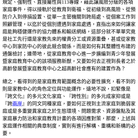
規定、強制性、直接屬性與113專線，藉此讓風險分級的各項
家庭事件，得以接軌於從教育到衛福、從初級到高風險、從預
防介入到停損設置、從單一主管機關到跨局處、從個案工作到
照顧管理，以迄於從個別遭遇到家庭處遇，直指出來如何讓家
庭能夠穩健運作的協力體系和輸送網絡，這部分就不單單究竟
是社工先行還是家教先來的權責分工或資源重疊，甚或從家教
中心到家防中心的彼此競合關係，而是如何有其整體性布建的
通盤檢討；連帶地，從家庭教育中心進一步擴編到青少年發展
暨家庭教育中心的該項服務新猷，又要如何去正視到長者之於
高齡發展暨家庭教育中心之超高齡社會應有的建置作為？
總之，看得到的是家庭教育範圍概念的必要性擴充，看不到的
則是家教中心的角色定位與功能運作，遠地不說，扣緊像是
『跨文化』的多元文化家庭、『跨性別』的多元成家抑或是
『跨
兩岸
』的同文同種家庭，要如何正視到主流家庭到脆弱家
庭或是多重變異家庭之於生態環境、問題需求、資源盤點及其
家庭暴力防治和家庭教育計畫的各項因應對策，那麼，上述與
家庭運作相關的典章制度，實則有進行解構、重構和新構的必
要。