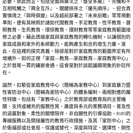
必要，就此而言，包括全面與層次之『整全多層』、完備和不
互相牴觸之『周全互斥』、關鍵排序之『優先順序』、迎合真
實情境之『與時俱變』以及超前部署之『未來前瞻』等等規劃
準則，便有其映照於諸如代間教育、手足教育、性平教育、健
照教育、生死教育、環保教育、理財教育等等家庭教育範圍增
修之必要，藉此透過家庭與家庭教育的轉化機制，以讓個別的
家庭成員和家外的系統動力，能夠產生和合的增生力量。准
此，在這裡的探究真義，除卻是對於家庭教育的範圍界定有所
增補外，如何正視「家庭—教育—家庭教育—家庭教育中心」
之於首尾一貫的鑲嵌會通，這會是對於該起議題現象的針砭所
在。
誠然，扣緊從家庭教育中心（簡稱為家教中心）到家庭暴力暨
性害防治中心（簡稱為家防中心）的體系編制，兩相對應的屬
性特徵，包括有「家教中心」之於教育部或教育局的主管機
關、支持或補充的服務性質、廣度與多元的業務項目、普及性
的涵蓋對象、柔性的關懷陪伴、非自願性的引導協助、8185的
專線服務以及間接屬性的教育行政措施，及其「家防中心」之
於衛福部或社會局、保護或替代、深度與特定、選擇性、剛性