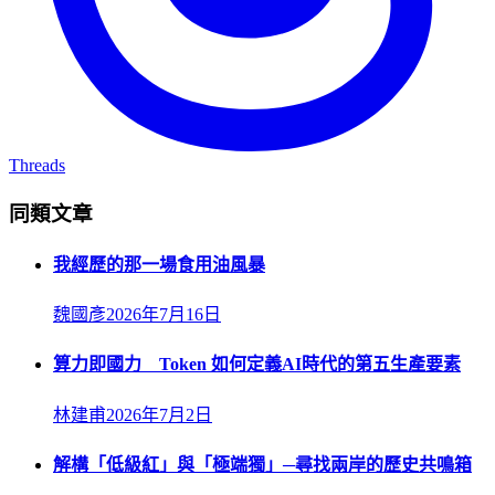
Threads
同類文章
我經歷的那一場食用油風暴
魏國彥
2026年7月16日
算力即國力 Token 如何定義AI時代的第五生產要素
林建甫
2026年7月2日
解構「低級紅」與「極端獨」─尋找兩岸的歷史共鳴箱