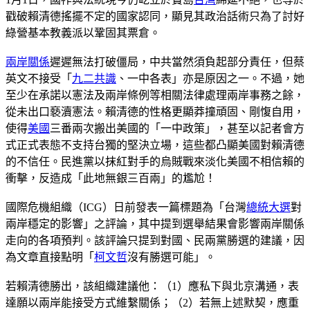
戳破賴清德搖擺不定的國家認同，顯見其政治話術只為了討好
綠營基本教義派以鞏固其票倉。
兩岸關係
遲遲無法打破僵局，中共當然須負起部分責任，但蔡
英文不接受「
九二共識
、一中各表」亦是原因之一。不過，她
至少在承諾以憲法及兩岸條例等相關法律處理兩岸事務之餘，
從未出口褻瀆憲法。賴清德的性格更顯莽撞頑固、剛愎自用，
使得
美國
三番兩次搬出美國的「一中政策」，甚至以記者會方
式正式表態不支持台獨的堅決立場，這些都凸顯美國對賴清德
的不信任。民進黨以抹紅對手的烏賊戰來淡化美國不相信賴的
衝擊，反造成「此地無銀三百兩」的尷尬！
國際危機組織（ICG）日前發表一篇標題為「台灣
總統大選
對
兩岸穩定的影響」之評論，其中提到選舉結果會影響兩岸關係
走向的各項預判。該評論只提到對國、民兩黨勝選的建議，因
為文章直接點明「
柯文哲
沒有勝選可能」。
若賴清德勝出，該組織建議他：（1）應私下與北京溝通，表
達願以兩岸能接受方式維繫關係；（2）若無上述默契，應重