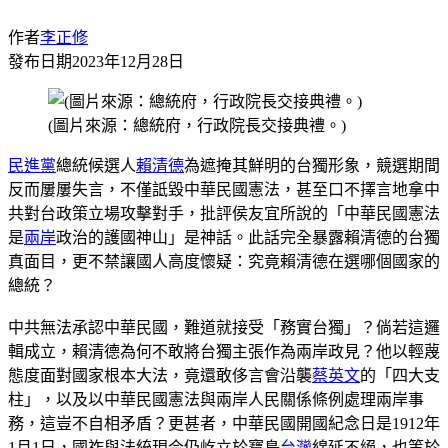
作者
李正修
發布日期
2023年12月28日
(圖片來源：總統府，行政院長交接典禮。)
民進黨
總統候選人
賴清德
為遮掩其鮮明的台獨形象，競選期間
反而屢屢失言，不僅詆毀中華民國憲法，甚至口不擇言地拿中
共對台政策立場攻擊對手，批評侯友宜所說的「中華民國憲法
是
兩岸
政治的護國神山」是神話。此話完全暴露賴清德的台獨
真面目，更不禁讓國人高度懷疑：究竟賴清德在選哪個國家的
總統？
中共無法承認中華民國，難道就接受「務實台獨」？倘若這邏
輯成立，賴清德為何不敢將台獨主張作為兩岸政見？他以輕蔑
態度面對國家根本大法，竟還敢侈言會沿襲
蔡英文
的「四大支
柱」，以及以中華民國憲法與兩岸人民關係條例處理兩岸事
務，這豈不自相矛盾？更甚者，中華民國開國紀念日是1912年
1月1日，國祚與法統現今仍屹立於寶島
台灣
綿延不絕，也等於