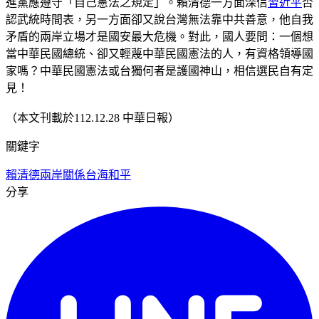
進黨應遵守「自己憲法之規定」。賴清德一方面深信
習近平
否
認武統時間表，另一方面卻又說台灣無法靠中共善意，他自我
矛盾的兩岸立場才是國安最大危機。對此，國人要問：一個想
當中華民國總統、卻又輕蔑中華民國憲法的人，有資格領導國
家嗎？中華民國憲法或台獨何者是護國神山，相信選民自有定
見！
（本文刊載於112.12.28 中華日報）
關鍵字
賴清德
兩岸關係
台海和平
分享