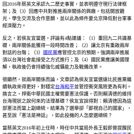
回2016年蔡英文承認九二歷史事實，並表明遵守現行法律框
架；及（3）回應中共對推進兩岸關係的興趣，包括開放觀
光、學生交流及合作意願，並以此為條件要北京降低對台軍事
經濟壓力。
反之，若侯友宜當選，評論有4點建議：（1）重回九二共識基
礎，兩岸關係能獲得一段時間改善；（2）讓北京有重啟兩岸
對話的台階；（3）
國民黨
應管控北京的預期，強調兩岸進展
須以台灣社會能接受之方式進行；及（4）國民黨應讓美國理
解，執政後仍會持續強化威懾能力及戰備改革。
很顯然，就兩岸關係而論，文章認為侯友宜當選遠比民進黨繼
續執政來得更好，對穩定
台海和平
並管控衝突風險更為有利。
換言之，捍衛中華民國主權需要憲法保護，否則賴清德的維持
台海現狀之說何來的法理基礎？侯友宜說得對：賴清德因為這
部憲法而當上副總統，結果為了選舉卻「鄙視自己的國家」，
甚至說「憲法是神話」，如此投機的人怎麼選總統？
當蔡英文2016年初上任時，時任中共當局外長王毅即曾提醒民