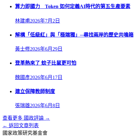
算力即國力 Token 如何定義AI時代的第五生產要素
林建甫
2026年7月2日
解構「低級紅」與「極端獨」─尋找兩岸的歷史共鳴箱
黃士修
2026年6月29日
登革熱來了 蚊子比鼠更可怕
魏國彥
2026年6月17日
建立保障教師制度
張瑞雄
2026年6月8日
查看更多
國政評論
→
← 返回文章列表
國家政策研究基金會