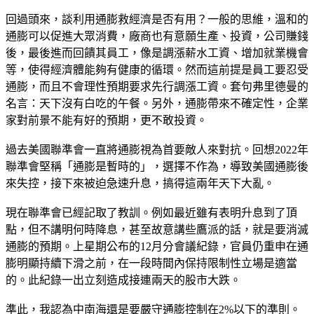
回過頭來，談利用通膨救經濟是否有用？一般的思維，溫和的
通膨可以促進大眾消費，廠商也有意願生產、投資，公司賺錢
後，最後進而回饋其員工，像是調漲薪水工資、增加就業機會
等，使得經濟體能夠有健康的循環。然而這前提是員工要忍受
通膨，而且不會理性預期要求先行調漲工資。套句弗里德曼的
名言：天下沒有白吃的午餐。另外，通膨帶來不確定性，企業
家對前景不能有好的預期，更不敢投資。
過去美國聯準會一直將通膨視為首要敵人來對抗。回想2022年
聯準會堅稱「通膨是暫時的」，選擇不作為，導致美國通膨後
來失控，接下來被迫急速升息，搞得這兩年天下大亂。
現在聯準會已經記取了教訓。例如最近雖有表明升息到了頂
點，但不講明何時降息，甚至故意講些鷹派的話，就是要消滅
通膨的預期。上星期公布的12月分會議紀錄，官員仍重申在通
膨明顯持續下滑之前，在一段時間內保持限制性立場是適當
的。此紀錄一出立刻造成接連兩天的股市大跌。
準此，我認為中南海還是要嚴守通膨控制在2%以下的準則。