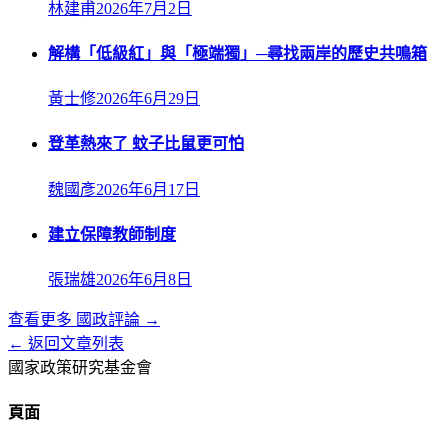
林建甫
2026年7月2日
解構「低級紅」與「極端獨」─尋找兩岸的歷史共鳴箱
黃士修
2026年6月29日
登革熱來了 蚊子比鼠更可怕
魏國彥
2026年6月17日
建立保障教師制度
張瑞雄
2026年6月8日
查看更多
國政評論
→
← 返回文章列表
國家政策研究基金會
頁面