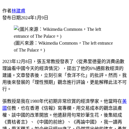
作者
林建甫
發布日期
2024年1月9日
(圖片來源：Wikimedia Commons，The left entrance
of The Palace。)
2023年12月8日，張五常教授發表了〈從弗里德曼的消費函數
理論看中國今天的經濟情況〉，提出了他的6%通膨救經濟的
建議。文章發表後，立刻引來「食洋不化」的批評。然而，我
用後來發展的「理性預期」觀念進行評論，更能解釋此法不可
行。
張教授是我在1980年代初期非常欣賞的經濟學家。他當時在
美
國
任教，也在香港《信報》寫專欄，用交易成本的觀念談產
權、談中國的改革開放。他遣辭用句常妙筆生花，後集結成
《賣桔者言》、《中國的前途》、《再論中國》，我一讀再
讀，愛不釋手。如今他已經88歲了，仍然提出他的建言，勇氣