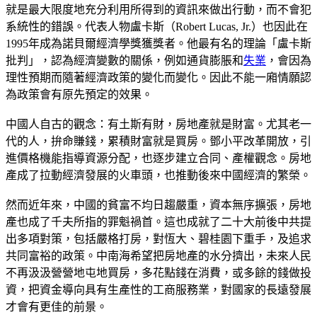
就是最大限度地充分利用所得到的資訊來做出行動，而不會犯
系統性的錯誤。代表人物盧卡斯（Robert Lucas, Jr.）也因此在
1995年成為諾貝爾經濟學獎獲獎者。他最有名的理論「盧卡斯
批判」，認為經濟變數的關係，例如通貨膨脹和
失業
，會因為
理性預期而隨著經濟政策的變化而變化。因此不能一廂情願認
為政策會有原先預定的效果。
中國人自古的觀念：有土斯有財，房地產就是財富。尤其老一
代的人，拚命賺錢，累積財富就是買房。鄧小平改革開放，引
進價格機能指導資源分配，也逐步建立合同、產權觀念。房地
產成了拉動經濟發展的火車頭，也推動後來中國經濟的繁榮。
然而近年來，中國的貧富不均日趨嚴重，資本無序擴張，房地
產也成了千夫所指的罪魁禍首。這也成就了二十大前後中共提
出多項對策，包括嚴格打房，對恆大、碧桂園下重手，及追求
共同富裕的政策。中南海希望把房地產的水分擠出，未來人民
不再汲汲營營地屯地買房，多花點錢在消費，或多餘的錢做投
資，把資金導向具有生產性的工商服務業，對國家的長遠發展
才會有更佳的前景。