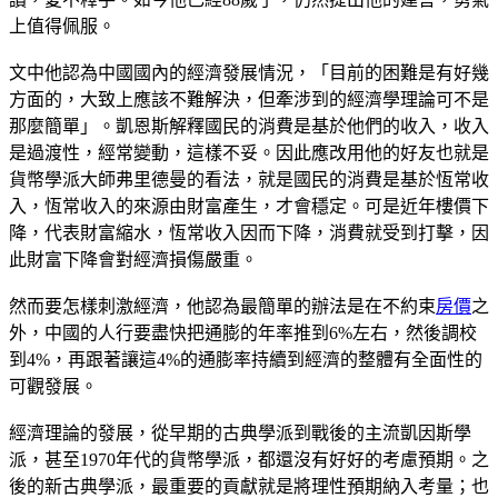
上值得佩服。
文中他認為中國國內的經濟發展情況，「目前的困難是有好幾
方面的，大致上應該不難解決，但牽涉到的經濟學理論可不是
那麼簡單」。凱恩斯解釋國民的消費是基於他們的收入，收入
是過渡性，經常變動，這樣不妥。因此應改用他的好友也就是
貨幣學派大師弗里德曼的看法，就是國民的消費是基於恆常收
入，恆常收入的來源由財富產生，才會穩定。可是近年樓價下
降，代表財富縮水，恆常收入因而下降，消費就受到打擊，因
此財富下降會對經濟損傷嚴重。
然而要怎樣刺激經濟，他認為最簡單的辦法是在不約束
房價
之
外，中國的人行要盡快把通膨的年率推到6%左右，然後調校
到4%，再跟著讓這4%的通膨率持續到經濟的整體有全面性的
可觀發展。
經濟理論的發展，從早期的古典學派到戰後的主流凱因斯學
派，甚至1970年代的貨幣學派，都還沒有好好的考慮預期。之
後的新古典學派，最重要的貢獻就是將理性預期納入考量；也