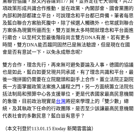
黨聯合協議，原文內容達到177 頁，並界定在七大領域，共22
項政策形成共識合作推動，並在政黨、內閣部會、國會黨團的
內部和跨部都建立平台，可說理念和平台都已齊備。筆者每思
及藍白聯合方案胎死腹中，除了候選人觸礁外，也常感到聯合
方案係為現實所逼而生，雙方並無太多時間就理念和平台面進
行磨合，以至柯文哲最後階段尚言雙方DNA有差。若有更多
時間，雙方DNA能否趨同固然已是無法驗證，但是現在在國
會是否有意試一下，以免永成懸念呢?
雙方合作，理念先行，再來無可避免要論及人事，德國的協議
也是如此，藍白如要兌現共同承諾，有了理念共識和平台，最
後一塊拼圖仍需要在立院龍頭和副手上合作。蓋立法院正副院
長一方面掌握政策法案進入議程之門，另一方面統籌立法院包
括法制局和預算中心各支援單位，更是代表國家最高⺠意機關
的象徵，目前政治現實是
台灣
將迎來學理上的「雙少數」總
統，及其執政下任命的行政團隊，是否至少該讓最高民意機關
代表社會的多數民意？藍白豈有意乎？
（本文刊登於113.01.15 Etoday 新聞雲雲論）