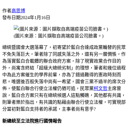
作者
高思博
發布日期
2024年1月16日
(圖片來源：圖片擷取自高端疫苗公司臉書。)
總統暨國會大選落幕了，初寄望於藍白合達成政黨輪替的⺠眾
不免失落巨大，筆者除了同感失落之外，還有另一層惆悵，作
為落實藍白合載體的聯合政府方案，除了現實政黨合作目的
外，尚寓含終結「超級大總統劣制」的理想，筆者和幾位過程
中為此方案催生的學界前輩，亦為了錯過難得的憲政時刻而
悲。唯選後百般失落中尚有一希望，國會三黨不過半的席次分
佈，使藍白聯合行使立法權仍猶可追，⺠眾黨
柯文哲
主席曾
說，藍白合方案只有在總統候選人這點觸礁，其他都有共識，
則筆者樂於指出，有共識的點藉由聯合行使立法權，可實現部
分當初對藍白支持者的承諾，主事者尚有意乎?
新總統至立法院進行國情報告