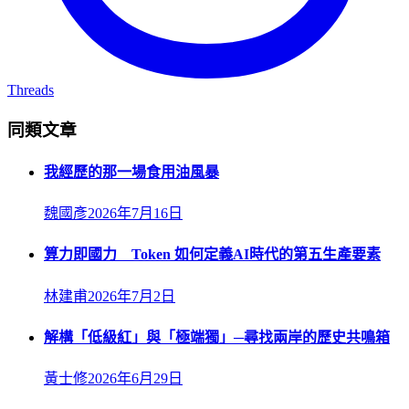
Threads
同類文章
我經歷的那一場食用油風暴
魏國彥
2026年7月16日
算力即國力 Token 如何定義AI時代的第五生產要素
林建甫
2026年7月2日
解構「低級紅」與「極端獨」─尋找兩岸的歷史共鳴箱
黃士修
2026年6月29日