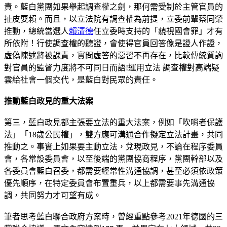
責。藍白黨團如果舉起調查權之劍，那何需受制於主管官員的
扯皮耍賴。而且，以立法院有調查權為前提，立委前輩蔡同榮
推動，總統當選人
賴清德
任立委時支持的「藐視國會罪」才有
所依附！行使調查權的聽證，會使得官員回答像是證人作證，
虛偽陳述將被課責，實問虛答的惡習不再存在，比較傳統質詢
對官員的監督力度將不可同日而語!運用立法 調查權對高端疑
雲給社會一個交代，是藍白對⺠眾的責任。
推動藍白政見的重大法案
第三，藍白政見都主張要立法的重大法案，例如「吹哨者保護
法」「18歲公⺠權」，雙方應可溝通合作擬定立法計畫，共同
推動之。事實上如果要主動立法，兌現政見，不論在程序委員
會，各常設委員會，以至後端的黨團協商程序，黨團幹部以及
各委員會藍白召委，都需要經常性溝通協調，甚至必須依政策
優先順序，在特定委員會布置重兵，以上都需要事先溝通協
調，共同努力才可望有成。
筆者思考藍白聯合政府方案時，曾經重點參考2021年德國的三