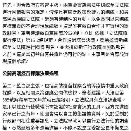
首先，聯合政府方案曾主張，兩黨要實踐憲法中總統至立法院
進行國情報告的規定，俾使具有廣泛政策影響力的總統，和最
高⺠意機關立法院，能夠有建制性的互動，以免長期以來總統
有權無責的不合理現象繼續。這是唯有藍白合作才可實現的憲
政願景，筆者建議藍白黨團應於520後，立即 依據「立法院職
權行使法」第15-2條規定，合作通過院會決議，發動邀請新總
統至立法院進行國情 報告，並需排於新任行政院長施政報告
之前。這是當初藍白有共識且仍可行的點，主事者是否應該實
現這個承諾?
公開高端疫苗採購決策過程
第二，藍白都主張，包括高端疫苗採購合約等疫情中重大政府
採購，以及相關決策都應公開供檢視。筆者建議，大法官第
585號解釋早在20年前就已經敍明，立法院具有立法調查權，
是用以建立行使職權所需認識的社會實況的工具，⻄方先進國
家早已行之有年，使國會得以自主搜集證據資料，免於受制於
行政部門扣住重要訊息。立法院早就可以自行立法行使的調查
權，竟然延宕多年毫無進展，不能不說是立委諸公長年懈怠之