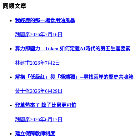
同類文章
我經歷的那一場食用油風暴
魏國彥
2026年7月16日
算力即國力 Token 如何定義AI時代的第五生產要素
林建甫
2026年7月2日
解構「低級紅」與「極端獨」─尋找兩岸的歷史共鳴箱
黃士修
2026年6月29日
登革熱來了 蚊子比鼠更可怕
魏國彥
2026年6月17日
建立保障教師制度