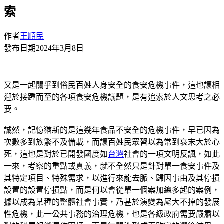
索
作者
王順民
發布日期
2024年3月8日
又是一起關乎到俗民百姓人身安全的食安危機事件，這也讓相
迎於接踵而至的各項食安危機議題，是有追索於人文思考之必
要。
誠然，記憶猶新的是這幾年食品不安全的危機事件，早已因為
次數多到族繁不及備載，而讓百姓民眾習以為常到哀末大於心
死，這也是對於已開發國度如
台灣
社會的一項文明反諷，如此
一來，考察的重點或真義，就不全然只是針對單一食安事件及
其特定項目、特殊需求，以進行來龍去脈、歸因事由及其停損
設置的設置停損點，而是何以會從單一個案加總多起的案例，
據以成為某種的整體社會事實，乃甚於演變為尾大不掉的發展
性危機，此一公共事務的治理危機，也是各級政府需要嚴肅以