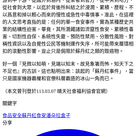
游到中下游、從國外到島內、從業者到官方、從中央到地方、
從社會到大眾，以迄於背後所糾結之於浸潤、累積、歷程、不
以爲意和掉以輕心而來的慢性或急性中毒情事。准此，在這裡
的人文思考直指的是：任何的單一食安事件，實為某種歷史共
業的結構性迫害，畢竟，其所潛藏諸如流竄性食安、累積性毒
害、切割性自保、系統性失靈、預防性禁用、分散性風險、對
稱性資訊以及自覺性公民等機制運作失序，所可能帶來層環相
扣的滾動性影響，豈止只是侷限於蘇丹紅之類的致癌物。
好一個『見微以知萌，見端以知末，故見象箸而怖，知天下之
不足也』的古訓，這也點明出來：該起的「蘇丹紅事件」，當
只是國家機器霸權和官僚科層霸道的冰山一角而已。
（本文曾刊登於113.03.07 晴天社會福利協會官網）
關鍵字
食品安全
蘇丹紅
食安潘朵拉盒子
分享