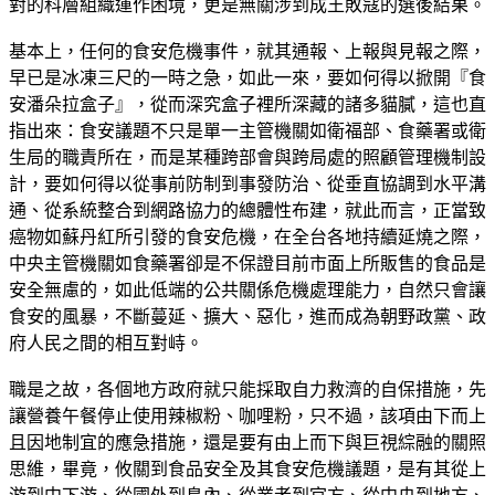
對的科層組織運作困境，更是無關涉到成王敗寇的選後結果。
基本上，任何的食安危機事件，就其通報、上報與見報之際，
早已是冰凍三尺的一時之急，如此一來，要如何得以掀開『食
安潘朵拉盒子』，從而深究盒子裡所深藏的諸多貓膩，這也直
指出來：食安議題不只是單一主管機關如衛福部、食藥署或衛
生局的職責所在，而是某種跨部會與跨局處的照顧管理機制設
計，要如何得以從事前防制到事發防治、從垂直協調到水平溝
通、從系統整合到網路協力的總體性布建，就此而言，正當致
癌物如蘇丹紅所引發的食安危機，在全台各地持續延燒之際，
中央主管機關如食藥署卻是不保證目前市面上所販售的食品是
安全無慮的，如此低端的公共關係危機處理能力，自然只會讓
食安的風暴，不斷蔓延、擴大、惡化，進而成為朝野政黨、政
府人民之間的相互對峙。
職是之故，各個地方政府就只能採取自力救濟的自保措施，先
讓營養午餐停止使用辣椒粉、咖哩粉，只不過，該項由下而上
且因地制宜的應急措施，還是要有由上而下與巨視綜融的關照
思維，畢竟，攸關到食品安全及其食安危機議題，是有其從上