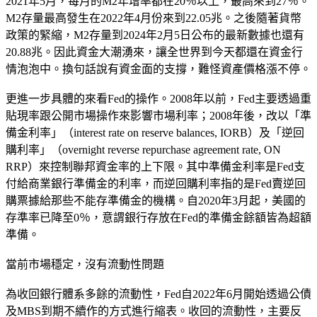
2021年5月，每月的M2年增率都在20％以上，最高來到27％。
M2存量最高發生在2022年4月份來到22.05兆。之後隨著貨幣
政策的緊縮，M2存量到2024年2月5日公布的最新數據也還有
20.88兆。因此資金大潮湧來，讓全世界到今天都還在資金行
情泡泡中。換句話說有資金面的支撐，難怪資產價格漲不停。
更進一步具體的來看Fed的操作。2008年以前，Fed主要透過重
貼現率跟公開市場操作來影響市場利率；2008年後，改以「準
備金利率」（interest rate on reserve balances, IORB）及「逆回
購利率」（overnight reverse repurchase agreement rate, ON
RRP）來控制聯邦資金率的上下限。其中準備金利率是Fed支
付給商業銀行準備金的利率，而逆回購利率指的是Fed賣逆回
購票據給那些不能存準備金的機構。自2020年3月起，美國的
存準率已降至0％，意謂銀行存放在Fed的準備金餘額皆為超額
準備。
當前市場穩定，沒有流動性問題
為收回銀行體系多餘的流動性，Fed自2022年6月開始透過公債
及MBS到期不續作的方式進行縮表。收回的流動性，主要反