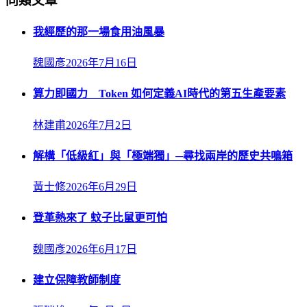
同類文章
我經歷的那一場食用油風暴
魏國彥
2026年7月16日
算力即國力 Token 如何定義AI時代的第五生產要素
林建甫
2026年7月2日
解構「低級紅」與「極端獨」─尋找兩岸的歷史共鳴箱
黃士修
2026年6月29日
登革熱來了 蚊子比鼠更可怕
魏國彥
2026年6月17日
建立保障教師制度