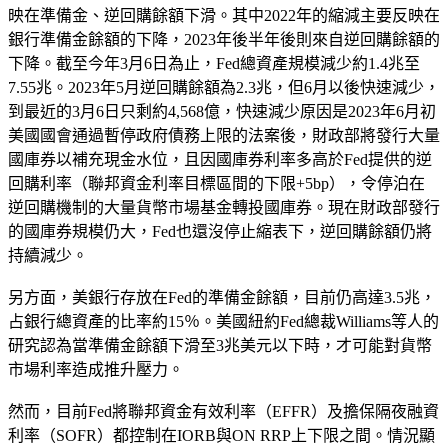
映在準備金、逆回購餘額下滑。其中2022年的縮減主要反映在
銀行準備金餘額的下降，2023年後半年後則來自逆回購餘額的
下降。截至今年3月6日為止，Fed總資產規模減少約1.4兆至
7.55兆。2023年5月逆回購餘額為2.3兆，但6月以後快速減少，
到最近的3月6日只剩約4,568億，快速減少原因是2023年6月初
美國國會通過暫停政府債務上限的法案後，財政部將發行大量
國庫券以補充現金水位，且因國庫券利率多高於Fed提供的逆
回購利率（聯邦資金利率目標區間的下限+5bp），令停泊在
逆回購機制的大量貨幣市場基金轉投國庫券。現在財政部發行
的國庫券規模仍大，Fed也還沒停止縮表下，逆回購餘額仍將
持續減少。
另方面，美銀行存放在Fed的準備金餘額，目前仍高達3.5兆，
占銀行總資產的比率約15％。美國紐約Fed總裁Williams等人的
研究認為當準備金餘額下滑至3兆美元以下時，才可能對貨幣
市場利率造成推升壓力。
然而，目前Fed將聯邦資金有效利率（EFFR）及擔保隔夜融資
利率（SOFR）都控制在IORB與ON RRP上下限之間。情況顯