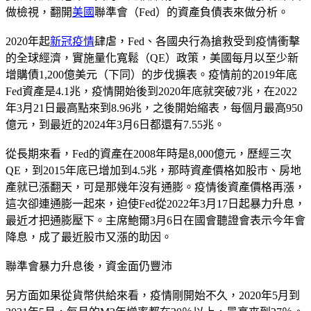
做檢視，翻開
美國
聯準會（Fed）的資產負債表來做分析。
2020年起
新冠疫情
肆虐，Fed、各國央行為搶救受到疫情衝擊
的全球經濟，實施量化寬鬆（QE）政策，美國每月以至少新
增購債1,200億美元（下同）的步伐擴表。疫情前的2019年底
Fed資產是4.1兆，疫情開始後到2020年底就突破7兆，在2022
年3月21日最高點來到8.96兆，之後開始縮表，每個月最高950
億元，到最近的2024年3月6日都還有7.55兆。
從長期來看，Fed的資產在2008年時是8,000億元，歷經三次
QE，到2015年底已增加到4.5兆，那時資產價格如股市、房地
產就已漲翻天，可是那幾年沒有通膨。疫情後資產價格再漲，
這次卻連通膨一起來，迫使Fed從2022年3月17日起暴力升息，
最近才把通膨壓下。主席鮑爾3月6日在國會聽證會表示今年會
降息，成了最近股市又漲的助因。
聯準會暴力升息後，資金面仍豐沛
另方面如果從貨幣供給來看，疫情剛開始不久，2020年5月到