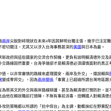
過
兩岸
尖銳對峙現狀在未來4年因其鮮明台獨主張，幾乎已注定
不密切關注，尤其又以涉入台海事務甚深的
美國
與日本為最。
求新政府與這些國家的交流合作契機，更負有說明賴清德外交及
外交路線固然重要，台海爭端卻才是賴清德必須謹慎面對的真正
中道，以非常審慎的路線來處理國安、兩岸及外交」，還說賴與
灣
變成零邦交」，因為
兩岸關係
「事實上已超過所謂台灣地區跟
在為蔡英文的外交與兩岸路線辯護、甚至為賴清德打預防針，並
此由他在賴就職前打頭陣，不無有事前消毒、扭轉國人對賴清德
多攻防策略都以所謂的「抗中保台」為主調，動輒抹紅在野黨配