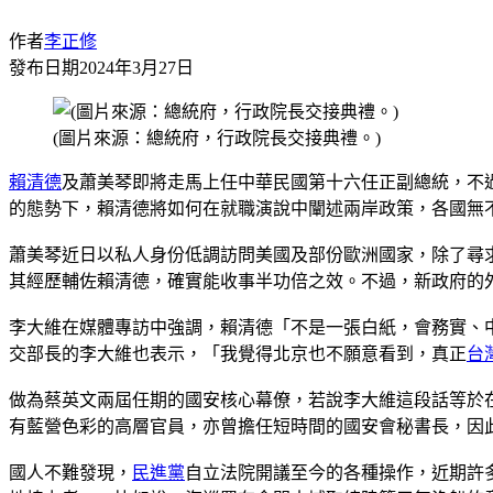
作者
李正修
發布日期
2024年3月27日
(圖片來源：總統府，行政院長交接典禮。)
賴清德
及蕭美琴即將走馬上任中華民國第十六任正副總統，不
的態勢下，賴清德將如何在就職演說中闡述兩岸政策，各國無
蕭美琴近日以私人身份低調訪問美國及部份歐洲國家，除了尋
其經歷輔佐賴清德，確實能收事半功倍之效。不過，新政府的
李大維在媒體專訪中強調，賴清德「不是一張白紙，會務實、
交部長的李大維也表示，「我覺得北京也不願意看到，真正
台
做為蔡英文兩屆任期的國安核心幕僚，若說李大維這段話等於
有藍營色彩的高層官員，亦曾擔任短時間的國安會秘書長，因
國人不難發現，
民進黨
自立法院開議至今的各種操作，近期許