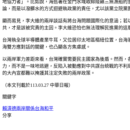
地協力者」。比如說，海巡署在金門水域取締陸籍三無漁船的
論，而是以潑髒水的方式迴避執政黨的責任，尤以該黨立院黨
顯而易見，李大維的兩岸談話有將台海問題國際化的意涵；若
共，才是該被究責的主因。李大維恐怕也無法理解民進黨的這
台灣執全球半導體產業牛耳，又位居印太地區樞紐位置，台海
海雙方應對話的關鍵，也凸顯各方焦慮感。
以兩岸軍力差距來看，台灣確實需要民主國家為後盾。然而，
力，而不是一味地逃避，反陷入被動應對中共謀台統戰的不利
的大內宣都難以掩護其注定失敗的兩岸政策。
（本文刊載於113.03.27 中華日報）
關鍵字
賴清德
兩岸關係
台海和平
分享