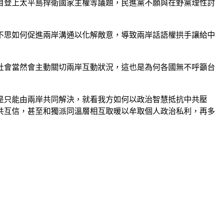
自登上太平島捍衛國家主權等議題，民進黨不願與在野黨理性討
不思如何促進兩岸溝通以化解敵意，導致兩岸話語權拱手讓給中
社會當然會主動關切兩岸互動狀況，這也是為何各國無不呼籲台
是只能由兩岸共同解決，就看我方如何以政治智慧抵抗中共壓
共互信，甚至和獨派同溫層相互取暖以牟取個人政治私利，再多