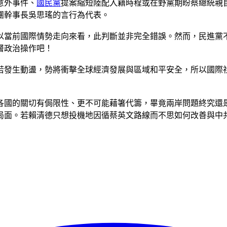
意外事件、
國民黨
提案縮短陸配入籍時程或在野黨期盼蔡總統親
團幹事長吳思瑤的言行為代表。
以當前國際情勢走向來看，此判斷並非完全錯誤。然而，民進黨
層政治操作吧！
若發生動盪，勢將衝擊全球經濟發展與區域和平安全，所以國際
各國的關切有侷限性、更不可能藉箸代籌，畢竟兩岸問題終究還
局面。若賴清德只想投機地因循蔡英文路線而不思如何改善與中