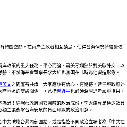
難有轉圜空間。在兩岸主政者相互猜忌、使得台海情勢持續緊張
兩岸政策的重大任務。平心而論，蕭美琴嫻熟於對美歐外交，以
考驗，不然海基會董事長李大維也無須在此時為他營造形象。
蔡英文
之間應有共識，大家應該有信心、有期待。曾任蔡政府外
大陸地區的雙邊關係」，意指
習近平
也必須深層思考嚴重後果。
不為過！綜觀蔡政府國安團隊的政治成份，李大維算是極少數具
台獨主張衝擊台海安危的負面印象的政治用意。
合中共破壞台灣內部團結，或是指控不同政治立場者為「中共在