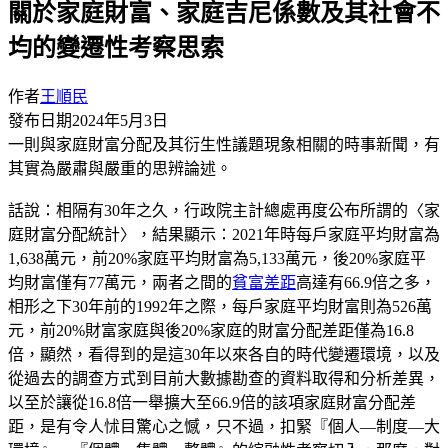
關於家庭財富、家庭吉尼係數及其社會不
均的變遷性考察思索
作者
王順民
發布日期
2024年5月3日
一則與家庭財富分配及其衍生性議題現象相關的時事新聞，有
其實為嚴肅與嚴重的思辨論述。
話說：相隔有30年之久，行政院主計總處再度公布所謂的〈家
庭財富分配統計〉，結果顯示：2021年時每戶家庭平均財富為
1,638萬元，前20%家庭平均財富為5,133萬元，後20%家庭平
均財富僅有77萬元，兩者之間的
貧富差距
高達有66.9倍之多，
相形之下30年前的1992年之際，每戶家庭平均財富則為526萬
元，前20%財富家庭與後20%家庭的財富分配差距僅為16.8
倍，顯然，看得到的是這30年以來各自的時代變遷環境，以及
從過去的調查方式到目前大數據勘查的資料取得和分析差異，
以至於讓從16.8倍一舉擴大至66.9倍的該項家庭財富分配差
距，是有令人怵目驚心之憾，只不過，扣緊『個人—制度—大