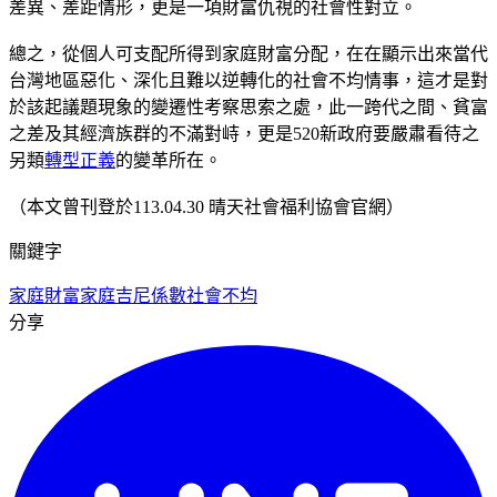
差異、差距情形，更是一項財富仇視的社會性對立。
總之，從個人可支配所得到家庭財富分配，在在顯示出來當代
台灣地區惡化、深化且難以逆轉化的社會不均情事，這才是對
於該起議題現象的變遷性考察思索之處，此一跨代之間、貧富
之差及其經濟族群的不滿對峙，更是520新政府要嚴肅看待之
另類
轉型正義
的變革所在。
（本文曾刊登於113.04.30 晴天社會福利協會官網）
關鍵字
家庭財富
家庭吉尼係數
社會不均
分享