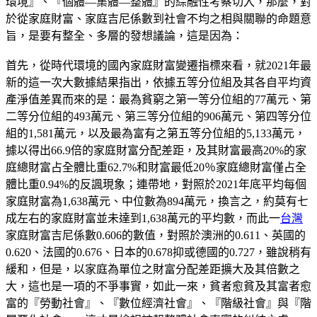
環境』、『個體—集體—整體』的綜融性考察切入，那麼，對
於從家庭財富、家庭吉尼係數到社會不均之相與關聯的命題意
旨，是要有整全、多層的發想議論，這是因為：
首先，從時代環境的國內家庭財富變遷指標來看，就2021年最
新的這一次大數據結果指出，依據五等分位組及其各自平均資
產淨值差異而來的是：最為貧窮之第一等分位組的77萬元、第
二等分位組的493萬元、第三等分位組的906萬元、第四等分位
組的1,581萬元，以及最為富有之第五等分位組的5,133萬元，
據以得出66.9倍的家庭財富分配差距，及其財富最高20%的家
庭總財富占全體比重62.7%和財富最低20％家庭總財富僅占全
體比重0.94%的反諷現象；連帶地，對照於2021年底平均每個
家庭財富為1,638萬元、中位數為894萬元，換言之，約莫有七
成左右的家庭財富並未達到1,638萬元的平均數，而此一
台灣
家庭財富吉尼係數0.606的數值，對照於澳洲的0.611、英國的
0.620、法國的0.676、日本的0.678抑或德國的0.727，雖說稍有
緩和，但是，以家庭為單位之財富分配差距擴大及其倍數之
大，這也是一項的不爭事實，如此一來，貧者愈貧及其富者愈
富的『勞動社會』、『數位經濟社會』、『階級社會』與『階