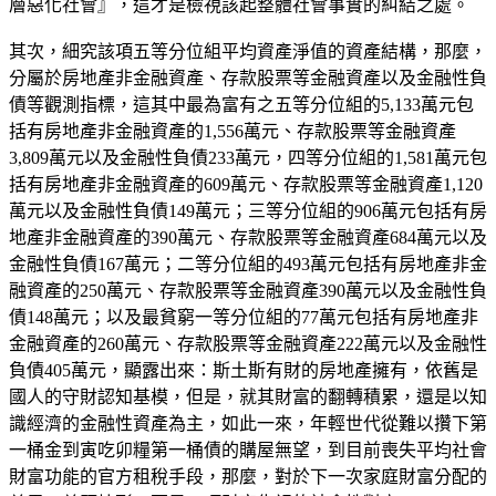
層惡化社會』，這才是檢視該起整體社會事實的糾結之處。
其次，細究該項五等分位組平均資產淨值的資產結構，那麼，
分屬於房地產非金融資產、存款股票等金融資產以及金融性負
債等觀測指標，這其中最為富有之五等分位組的5,133萬元包
括有房地產非金融資產的1,556萬元、存款股票等金融資產
3,809萬元以及金融性負債233萬元，四等分位組的1,581萬元包
括有房地產非金融資產的609萬元、存款股票等金融資產1,120
萬元以及金融性負債149萬元；三等分位組的906萬元包括有房
地產非金融資產的390萬元、存款股票等金融資產684萬元以及
金融性負債167萬元；二等分位組的493萬元包括有房地產非金
融資產的250萬元、存款股票等金融資產390萬元以及金融性負
債148萬元；以及最貧窮一等分位組的77萬元包括有房地產非
金融資產的260萬元、存款股票等金融資產222萬元以及金融性
負債405萬元，顯露出來：斯土斯有財的房地產擁有，依舊是
國人的守財認知基模，但是，就其財富的翻轉積累，還是以知
識經濟的金融性資產為主，如此一來，年輕世代從難以攢下第
一桶金到寅吃卯糧第一桶債的購屋無望，到目前喪失平均社會
財富功能的官方租稅手段，那麼，對於下一次家庭財富分配的