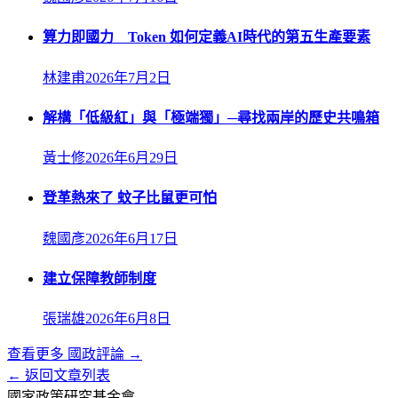
算力即國力 Token 如何定義AI時代的第五生產要素
林建甫
2026年7月2日
解構「低級紅」與「極端獨」─尋找兩岸的歷史共鳴箱
黃士修
2026年6月29日
登革熱來了 蚊子比鼠更可怕
魏國彥
2026年6月17日
建立保障教師制度
張瑞雄
2026年6月8日
查看更多
國政評論
→
← 返回文章列表
國家政策研究基金會