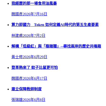
我經歷的那一場食用油風暴
魏國彥
2026年7月16日
算力即國力 Token 如何定義AI時代的第五生產要素
林建甫
2026年7月2日
解構「低級紅」與「極端獨」─尋找兩岸的歷史共鳴箱
黃士修
2026年6月29日
登革熱來了 蚊子比鼠更可怕
魏國彥
2026年6月17日
建立保障教師制度
張瑞雄
2026年6月8日