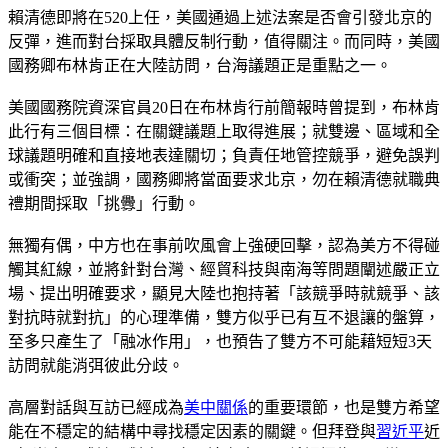
賴清德即將在520上任，美國通過上述法案是否會引發北京的
反彈，進而對台採取具體反制行動，值得關注。而同時，美國
國務卿布林肯正在大陸訪問，台海議題正是重點之一。
美國國務院資深官員20日在布林肯行前簡報時曾提到，布林肯
此行有三個目標：在關鍵議題上取得進展；就雙邊、區域和全
球議題明確和直接地表達關切；負責任地管控競爭，避免誤判
或衝突；並強調，國務卿將當面要求北京，勿在賴清德就職典
禮期間採取「挑釁」行動。
無獨有偶，中方也在事前吹風會上強硬回擊，認為美方不得碰
觸其紅線，並將針對台灣、經貿科技與南海等問題闡述嚴正立
場、提出明確要求，顯見大陸也抱持著「該競爭時就競爭、該
對抗時就對抗」的心理準備，雙方似乎已有互不退讓的盤算，
至多只產生了「融冰作用」，也預告了雙方不可能藉短短3天
訪問就能消弭彼此分歧。
高層對話與互訪已經成為
美中關係
的重要環節，也是雙方希望
能在不穩定的結構中尋找穩定因素的關鍵。但拜登與
習近平
近