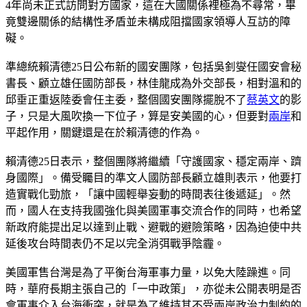
4年尚未正式訪問對方國家，這在大國關係裡極為不尋常，畢
竟雙邊關係的結構性矛盾並未構成阻擋國家領導人互訪的障
礙。
準總統賴清德25日公布新的國安團隊，包括吳釗燮任國安會秘
書長、顧立雄任國防部長，林佳龍成為外交部長，相對溫和的
邱垂正重返陸委會任主委，整個國安團隊擺脫不了
蔡英文
的影
子，只是大風吹換一下位子，算是安美國的心，但要對
兩岸
和
平起作用，關鍵還是在於賴清德的作為。
賴清德25日表示，整個團隊將繼續「守護國家、穩定兩岸、躋
身國際」。備受矚目的準文人國防部長顧立雄則表示，他要打
造實戰化勁旅，「讓中國輕舉妄動的時間表往後遞延」。然
而，國人在支持我國強化與美國軍事交流合作的同時，也希望
新政府能提出足以達到止戰、避戰的避險策略，因為迫使中共
延後攻台時間表仍不足以完全消弭戰爭陰霾。
美國軍售台灣是為了平衡台海軍事力量，以免大陸躁進。同
時，華府長期主張自己的「一中政策」，亦從未公開表明是否
會軍事介入台海衝突，就是為了維持其不受兩岸政治力制約的