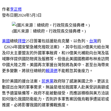
作者
李正修
發布日期
2024年5月3日
(圖片來源：總統府，行政院長交接典禮。)
美國
總統
拜登
25日簽署包括援助烏克蘭、以色列、
台灣
的
《2024年國安緊急補充撥款法案》，其中包括20億美元給台灣
及印太主要盟友的外國軍事融資，和19億美元補助向台灣及區
域夥伴提供國防物資及服務等。但值此美國國務卿布林肯訪問
中國大陸之際，美國再次軍援台灣勢將為美中、甚至台海帶來
更多變數，將就任總統的
賴清德
不能輕忽其後座力。
對於美國的援台法案，
民進黨
政府除了感謝美國之外，更該主
動提出台灣的軍事需求，無論是增加我國軍人赴美受訓員額或
售予適當裝備等，政府不能被動接受，而應該積極與美方洽談
如何強化我國防衛能力，否則許多軍售案因俄烏戰爭遭延宕或
推遲，必將影響我國的建軍備戰進度。