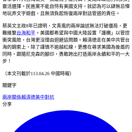
靈活選擇。民進黨不能自恃有美國支持，就認為可以肆無忌憚
地玩弄文字遊戲，且無須負起恢復兩岸對話管道的責任。
蔡英文主政8年已證明，文青風的兩岸論述無法打破僵局，更
難維繫
台海和平
。美國都希望與中國大陸設置「護欄」以管控
衝突風險，台灣更沒理由迴避這問題。賴清德走在美中共管台
海的鋼索上，除了謹慎不逾越紅線，更應在尋求美國為後盾的
同時，跟隨尼克森的腳印，勇敢跨出打造兩岸永續和平的一大
步！
（本文刊載於113.04.26 中國時報）
關鍵字
兩岸關係
賴清德
美中對抗
分享