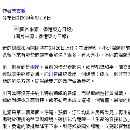
作者
朱雲鵬
發布日期
2024年5月16日
(圖片來源：香港東方日報)
新的總統和內閣即將在5月20日上任；在此時刻，不少媒體把
遺留下來有哪些問題需要解決？很多，有大有小，不同的媒體
第一個層面是
兩岸
。目前的情況看起來，兩岸都講和平，講交
經就美中經貿對峙，向
川普
總統做出一個建議；成立一個非官
能的解決方案，提報給雙方的政府做為參考。
川普當時沒有採納卡特前總統的建議；而是繼續進行貿易戰，
繼續對峙或升高對峙，那不妨考慮成立這樣一個管道。最壞的
能源是第二個層面。停電、漲價、汙染均非人民所樂見；再生
場對於碳排的盤查與課稅。碳排包含範疇一「生產的直接排放
限，發電的碳排就降不下來，到時候被國外課稅，立刻影響我