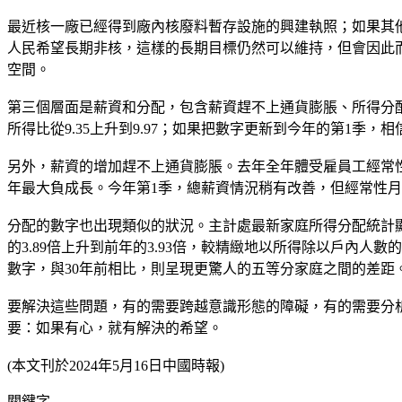
最近核一廠已經得到廠內核廢料暫存設施的興建執照；如果其
人民希望長期非核，這樣的長期目標仍然可以維持，但會因此
空間。
第三個層面是薪資和分配，包含薪資趕不上通貨膨脹、所得分配
所得比從9.35上升到9.97；如果把數字更新到今年的第1季
另外，薪資的增加趕不上通貨膨脹。去年全年體受雇員工經常性月
年最大負成長。今年第1季，總薪資情況稍有改善，但經常性
分配的數字也出現類似的狀況。主計處最新家庭所得分配統計顯
的3.89倍上升到前年的3.93倍，較精緻地以所得除以戶內人數
數字，與30年前相比，則呈現更驚人的五等分家庭之間的差距
要解決這些問題，有的需要跨越意識形態的障礙，有的需要分
要：如果有心，就有解決的希望。
(本文刊於2024年5月16日中國時報)
關鍵字