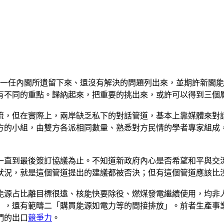
前一任內閣所遺留下來、還沒有解決的問題列出來，並期許新閣
有不同的重點。歸納起來，把重要的挑出來，或許可以得到三個
流，但在實際上，兩岸缺乏私下的對話管道，基本上靠媒體來對
方的小組，由雙方各派相同數量、熟悉對方民情的學者專家組成
一直到最後簽訂協議為止。不知道新政府內心是否希望和平與交
狀況，就是這個管道提出的建議都被否決；但有這個管道應該比
能源占比離目標很遠、核能快要除役、燃煤發電繼續使用，均非
」，還有範疇二「購買能源如電力等的間接排放」。前者生產事
們的出口
競爭力
。