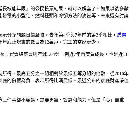
延長核能年限」的公民投票結果，就可以解套了。如果以後多數
能發電的小型化、燃料種類和冷卻方法的演變等，未來還有討論
示分配問題日趨嚴峻。去年第4季與7年前的第3季相比，
房價
去年年底止規畫的數目為12萬戶，完工的當然更少。
實質總薪資則年減1.04％，創近7年首度負成長，也是近11
所得，最高五分之一組相對於最低五等分組的倍數，從2016年
五分之一家庭的儲蓄為負，表示所得比消費低。最近公布的家庭財產淨值
這三件事都不容易，需要勇氣、智慧和能力。但是「心」最重