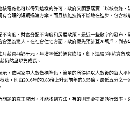
他核電廠也可以得到這樣的許可，政府又願意落實「以核養綠、
而有合理的短期過渡方案。而且核能技術不斷地在進步，包含核
不均度、財富分配不均度和房屋政策。最近一些數字的發布，顯
，相信會更為驚人。在社會住宅方面，政府原先預計蓋20萬戶，到
薪資4萬5千元，年增率低於通貨膨脹，創下連續3年薪資負成長；
月薪仍然呈現負成長。
示，依照家中人數做標準化，簡單的所得除以人數後的每人平均
的根號，則由2016年的3.83倍上升到前年的3.95倍。最低
。
析問題的真正成因，才能找到方法，有的則需要提高執行效率。