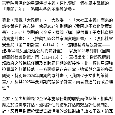
某種階層深化的另類侍從主義，這也讓好一個在風中飄搖的
『民間元年』，略顯有些的不堪與滄桑。
冀此，環視「大政府」、「大政委」、「大社工主義」而來的
諸多策進作為布建，像是2024年到期的〈我國少子女化對策計
畫〉；2025年到期的〈企業、機關（構）提供員工子女托育服
務實施計畫〉、〈推動社區公共家園實施計畫〉、〈強化社會
安全網（第二期計畫110-114）〉、〈前瞻基礎建設計畫——
建構0-2歲兒童社區公共托育計畫〉；以及2026年到期〈因應
超高齡社會對策方案（112-115）〉，直指出來：從蔡政府到
賴政府之於總統任期及其跨屆任期的銜接性，此一類似另類強
迫買單的無縫接軌，一方面還是存在正當、適當與允當的多重
闕疑，特別是2024年屆期的母計畫（〈我國少子女化對策計
畫〉）及其2025年要到期的諸多子計畫，兩者會通的行政合理
性？
至於，至少加總是12至16年施政任期的前後兩位總統，相與對
應之於從需求評估、過程評估到結果評估的效益評估機制設
計，又有無對接於理想言談情境的公民對話？遠地不說，鎖定