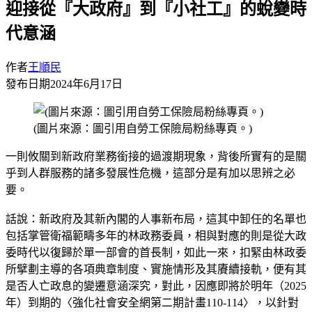
迎接從『大政府』到『小社工』的蛻變時
代意涵
作者
王順民
發布日期
2024年6月17日
(圖片來源：圖引用自勞工保險局粉絲專頁。)
一則攸關到新政府業務銜接的過渡期現象，背後所實有的是關
乎到人群服務的諸多發展性危機，這部分是有加以思辨之必
要。
話說：新政府及其新內閣的人事新布局，這其中卸任的名單也
包括掌管衛福範疇多年的林政務委員，相與對應的則是從大政
委時代以復歸於單一部會的首長制，如此一來，扣緊由林政委
所擘劃主導的各項典章制度、實施情形及其賡續接軌，便有其
是否人亡政息的變遷意涵深究，對此，因應即將於明年（2025
年）到期的〈強化社會安全網第二期計畫110-114〉，以針對