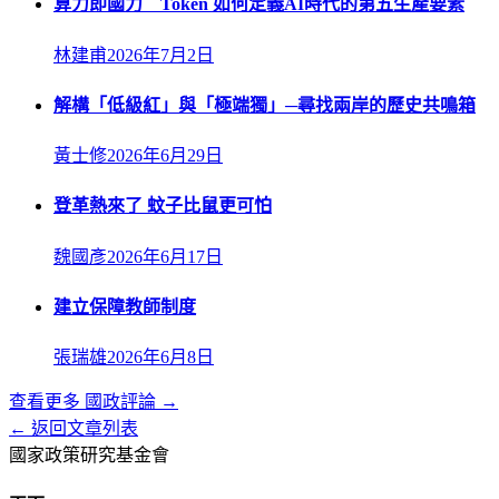
算力即國力 Token 如何定義AI時代的第五生產要素
林建甫
2026年7月2日
解構「低級紅」與「極端獨」─尋找兩岸的歷史共鳴箱
黃士修
2026年6月29日
登革熱來了 蚊子比鼠更可怕
魏國彥
2026年6月17日
建立保障教師制度
張瑞雄
2026年6月8日
查看更多
國政評論
→
← 返回文章列表
國家政策研究基金會