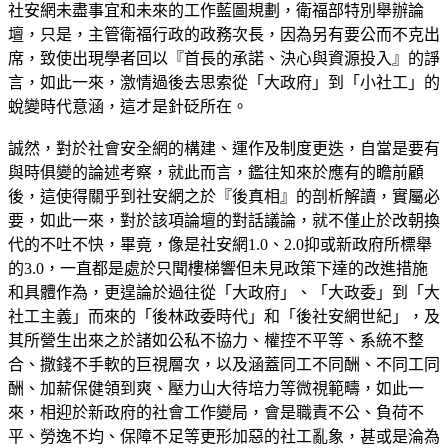
社安網未盡事宜和未來的工作藍圖規劃，衛福部特別舉辦論
壇，只是，主管衛福行政的政務次長，因為另有要公而不克出
席，致使出現學者回以『首長的承諾、決心與資源投入』的諍
言，如此一來，激情過後去思索從「大政府」到「小社工」的
蛻變時代意涵，這才是針砭所在。
誠然，對於社會安全網的構建、運作及制度更迭，自當是要有
與時俱變的論述考察，就此而言，鑑往知來於應有的瞻前顧
後，這使得關乎到社安網之於『後真相』的剖析解讀，實屬必
要，如此一來，對於該項論壇的對話議論，就不僅止於改朝換
代的不吐不快，畢竟，像是社安網1.0、2.0抑或新政府所標舉
的3.0，一直都是處於只聞樓梯響但未見政策下達的改進措施
和具體作為，更遑論於過往從「大政府」、「大政委」到「大
社工主義」而來的「後林政委時代」和「後社安網世紀」，及
其所營生出來之於諸如公私不協力、權控不平等、系統不整
合、撒錢不手軟的巨視層次，以及涵蓋同工不同酬、不同工同
酬、加薪保健領到爽、壓力山大待培力等微視範疇，如此一
來，相迎於新政府的社會工作變局，會是職責不公、負荷不
平、勞逸不均、保障不足等更形加惡的社工亂象，甚或是淪為