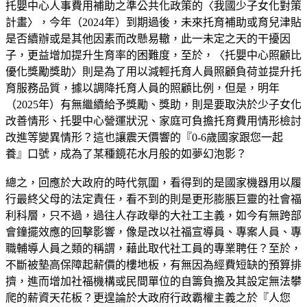
托嬰中心人事費用補助之準公共化政策的〈我國少子女化對策
計畫〉，今年（2024年）到期過後，未來托育補助或育兒津貼
是否續辦或是其他因素而改懸易轍，此一未定之天的干擾因
子，更益增加提升生育率的困難度，至於，〈托嬰中心照顧比
優化獎勵獎助〉則是為了用以減輕托育人員照顧負荷並提升托
育服務品質，據以調降托育人員的照顧比例，但是，明年
（2025年）有無繼續給予獎勵、獎助，則是要取決於少子女化
改善情形、托嬰中心營運狀況、家庭可負擔托育費用情形檢討
改進等變異情形？這也讓震天價響的『0-6歲國家跟您一起
養』口號，成為了某種鏡花水月般的如夢幻泡影？
總之，回應於大政府的時代氛圍，看得到的是國家機器用以履
行最終父母的法定責任，看不到的則是更形膨脹巨靈的社會福
利科層，只不過，過往人存政舉的大社工主義，如今有無跨部
會鐘擺效應的回擊影響，像是改以社福宣導員、專案人員、專
職輔導人員之類的稱謂，藉此取代社工員的專業聘任？至於，
不斷被墊高保障起薪價的樓地板，有無因為經費短缺的預算排
擠，進而增加社福機構或民間單位的自籌負擔及其設定無法攀
爬的薪資天花板？更遑論於大政府行政霸權主義之於『人您