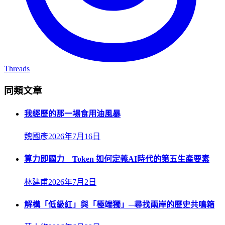
Threads
同類文章
我經歷的那一場食用油風暴
魏國彥
2026年7月16日
算力即國力 Token 如何定義AI時代的第五生產要素
林建甫
2026年7月2日
解構「低級紅」與「極端獨」─尋找兩岸的歷史共鳴箱