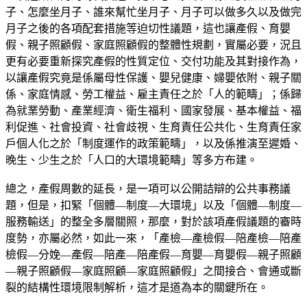
子、怎麼坐月子、誰來幫忙坐月子、月子可以做多久以及做完
月子之後的各項配套措施等迫切性議題，這也讓產假、育嬰
假、親子照顧假、家庭照顧假的整體性規劃，實屬必要，況且
更有必要重新探究產假的性質定位、交付功能及其對接作為，
以讓產假究竟是係屬母性保護、嬰兒健康、婦嬰依附、親子關
係、家庭情感、勞工權益、雇主責任之於「人的範疇」；係歸
為就業勞動、產業經濟、衛生福利、國家發展、基本權益、福
利促進、社會投資、社會歧視、生育責任公共化、生育責任家
戶個人化之於「制度運作的政策範疇」，以及係推演至遲婚、
晚生、少生之於「人口的大環境範疇」等多方布建。
總之，產假周數的延長，是一項可以公開詰辯的公共事務議
題，但是，扣緊「個體—制度—大環境」以及「個體—制度—
服務輸送」的整全多層關照，那麼，對於該項產假議題的審時
度勢，亦屬必然，如此一來，「產檢—產檢假—陪產檢—陪產
檢假—分娩—產假—陪產—陪產假—育嬰—育嬰假—親子照顧
—親子照顧假—家庭照顧—家庭照顧假」之間接合、會通或斷
裂的結構性環境限制解析，這才是道為本的關鍵所在。