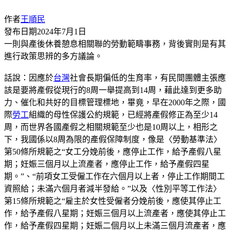
作者
王順民
發布日期
2024年7月1日
一則與產後休養憩息相關聯的勞動範疇事務，背後實則是有其
進行政策思辨的多方議論。
話說：因應於
台灣
社會長期偏低的生育率，有民間團體主張應
該是要將產假從現行的8周一舉提高到14周，藉此達到更多助
力、催化和共好的目標管理標地，畢竟，早在2000年之際，國
際
勞工
組織的母性保護公約規範，已經將產假修正為至少14
周，而世界各國產假之相關規範至少也是10周以上，相形之
下，我國係以8周為限的產假保障制度，像是〈勞動基準法〉
第50條所規範之“女工分娩前後，應停止工作，給予產假八星
期；妊娠三個月以上流產者，應停止工作，給予產假四星
期。”、“前項女工受僱工作在六個月以上者，停止工作期間工
資照給；未滿六個月者減半發給。”以及〈性別平等工作法〉
第15條所規範之“雇主於女性受僱者分娩前後，應使其停止工
作，給予產假八星期；妊娠三個月以上流產者，應使其停止工
作，給予產假四星期；妊娠二個月以上未滿三個月流產者，應