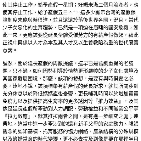
使其停止工作，給予產假一星期；妊娠未滿二個月流產者，應
使其停止工作，給予產假五日。”，這多少顯示台灣的產假保
障制度未能與時俱進，並且遠遠於落後世界各國，況且，當代
少子女惡化的生育趨勢，已然是一項迫在眉睫的國安危機，如
此一來，更應該要從延長全體受僱勞方的有薪產假做起，藉此
正視中興係以人才為本及其人才又以生養教陪為重的世代賡續
意義。
誠然，關於延長產假的周數提議，這早已是舊調重提的老議
題，只不過，如何因勢利導於情勢更形嚴峻的少子女化處境及
其國家發展困境，那麼，該項的發想，是要有與時俱變之必
要，遠地不說，該項標舉有薪產假的延長訴求，就其所關涉到
充分休息以於降低媽媽產後憂鬱、更長哺乳時間以於增加寶寶
免疫力以及提供提高生育率的更多誘因等『推力效益』，及其
像是延長產假所牽動到人力調配、勞動權益和不同職業公平等
『拉力效應』，就其推拉兩者之間，是有進一步細究之處；連
帶地，這當中進一步牽涉到的還有新手父母的家庭動力、親餵
觀念的認知基模、托育服務的協力網絡、產業結構的分殊規模
以及適婚當育的時代變遷，更不必去提及到像是要在那裡坐月