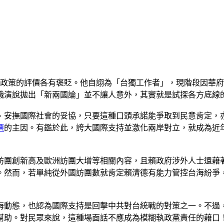
政策的評價各有褒貶。他自詡為「台獨工作者」，現階段因華
職演說拋出「新兩國論」並不讓人意外，其實就是試探各方底線
、安撫國際社會的妥協，只要這種口頭承諾能爭取到民意肯定，
選
的主因。有鑑於此，誇大國際支持並激化兩岸對立，就成為近
訪團創新高及歐洲訪團大增等相關內容，且賴政府涉外人士還藉
。然而，若單純從外國訪團數就肯定賴清德有能力管控台海紛爭
海動態，也認為國際支持是回擊中共對台統戰的對策之一。不過
幫助。對民眾來說，這種場面話不應成為模糊執政黨責任的藉口