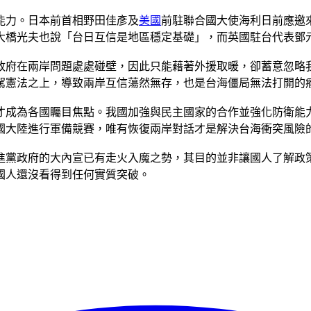
能力。日本前首相野田佳彥及
美國
前駐聯合國大使海利日前應邀
橋光夫也說「台日互信是地區穩定基礎」，而英國駐台代表鄧元
賴政府在兩岸問題處處碰壁，因此只能藉著外援取暖，卻蓄意忽
駕憲法之上，導致兩岸互信蕩然無存，也是台海僵局無法打開的
才成為各國矚目焦點。我國加強與民主國家的合作並強化防衛能
國大陸進行軍備競賽，唯有恢復兩岸對話才是解決台海衝突風險
進黨政府的大內宣已有走火入魔之勢，其目的並非讓國人了解政
國人還沒看得到任何實質突破。