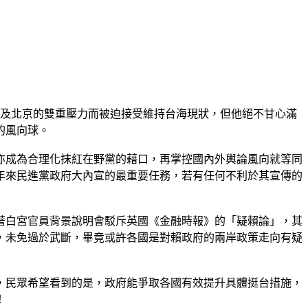
府及北京的雙重壓力而被迫接受維持台海現狀，但他絕不甘心滿
的風向球。
亦成為合理化抹紅在野黨的藉口，再掌控國內外輿論風向就等同
年來民進黨政府大內宣的最重要任務，若有任何不利於其宣傳的
著白宮官員背景說明會駁斥英國《金融時報》的「疑賴論」，其
，未免過於武斷，畢竟或許各國是對賴政府的兩岸政策走向有疑
，民眾希望看到的是，政府能爭取各國有效提升具體挺台措施，
！