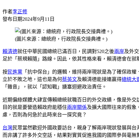
作者
李正修
發布日期
2024年9月11日
(圖片來源：總統府，行政院長交接典禮。)
賴清德
就任中華民國總統已滿百日，民調對520之後
兩岸
及外交
足於「蔡規賴隨」路線。因此，依其性格來看，賴清德會在就
按
民進黨
「抗中保台」的邏輯，維持兩岸現狀是為了確保政權
立於不敗之地，這也是為何
蔡英文
及賴清德能接連贏得
總統大
「雜音」，就以「認知戰」搪塞迴避政治責任。
近期偏綠媒體大肆宣傳賴總統就職百日的外交政績，像是外交
目的就是要營造賴政府能穩住
兩岸關係
及擴大國際往來的假象
慮，否則為何急於此時來台一探究竟？
台灣
民眾當然歡迎外國政要訪台，親身了解兩岸現狀發展與台
而非講了許多外交空話，結果對實質促進我國的國際參與毫無