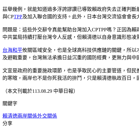
茲舉幾例，就能知道過多浮誇謬讚已導致賴政府失去正確判斷
與CP
TPP
及加入聯合國的支持。此外，日本台灣交流協會會長大
問題是：這些外交辭令真能幫助台灣加入CPTPP嗎？正因為
中共當局持續打壓台灣令人反感，但賴清德以自身意識形態凌
台海和平
攸關區域安全，也是全球高科技供應鏈的關鍵，所以
及避戰重要，台灣無法承擔日益沉重的國防經費，更無力與中
文宣是政府的重要施政環節，也是爭取民心的主要管道，但民
的寒暄，兩岸也不是你死我活的拚鬥，只是賴清德執政百日，
（本文刊載於113.08.29 中華日報）
關鍵字
賴清德
兩岸關係
外交關係
分享