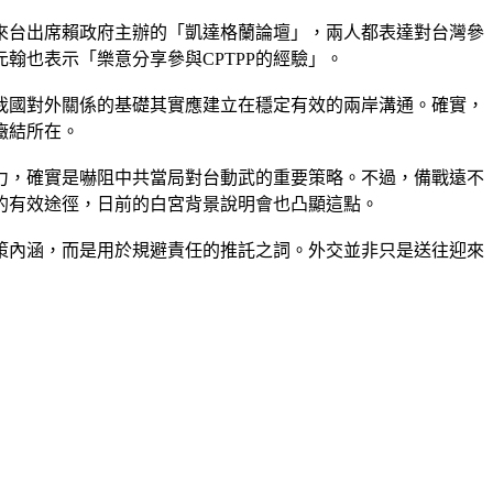
來台出席賴政府主辦的「凱達格蘭論壇」，兩人都表達對台灣參
翰也表示「樂意分享參與CPTPP的經驗」。
略我國對外關係的基礎其實應建立在穩定有效的兩岸溝通。確實，
癥結所在。
力，確實是嚇阻中共當局對台動武的重要策略。不過，備戰遠不
的有效途徑，日前的白宮背景說明會也凸顯這點。
策內涵，而是用於規避責任的推託之詞。外交並非只是送往迎來