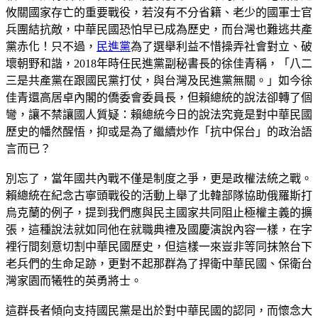
攸關國家存亡的重要戰役，若沒有不分省籍、老少的國軍士官
兵團結抗敵，中華民國恐怕早已成為歷史，而台灣也難逃共產
黨赤化！只不過，
民進黨
為了選舉利益不惜操弄社會對立、破
壞朝野和諧，2018年時任民進黨副秘書長的徐佳青稱，「八二
三是共產黨在跟國民黨打仗，與台灣及民進黨無關。」如今徐
佳青還高居卓內閣的僑委會委員長，但賴總統的說法卻轉了個
彎，讓不禁讓國人質疑：賴總統今日的說法究竟是對中華民國
歷史的幡然醒悟，抑或是為了繼續炒作「抗中保台」的政治語
言而已？
別忘了，當年國共內戰不僅是制度之爭，更是政權法統之戰。
賴總統在紀念古寧頭戰役的活動上舉了北韓部隊協助俄羅斯打
烏克蘭的例子，提到我們應與民主國家共同阻止極權主義的擴
張，這種說法就如同他在就職典禮及國慶演說內容一樣，在字
裡行間刻意切割中華民國歷史，但這樣一來豈非等同抹煞台下
老兵們的生命足跡，更對不起那群為了捍衛中華民國、保衛台
灣家園而犧牲的英勇將士。
這群長者傾向支持國民黨是出於對中華民國的認同，而懷念大