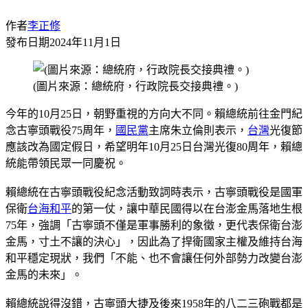
作者
李正修
發布日期
2024年11月1日
(圖片來源：總統府，行政院長交接典禮。)
今年的10月25日，朝野重視的方向大不同。賴總統前往金門紀
念古寧頭戰役75周年，
國民黨
主席朱立倫則表示，
台灣
光復節
應該改為國定假日，希望明年10月25日台灣光復80周年，賴總
統能帶領民眾一同慶祝。
賴總統在古寧頭戰役紀念活動致詞時表示，古寧頭戰役是國軍
保衛
台海和平
的第一仗，讓中華民國得以在台澎金馬落地生根
75年，強調「古寧頭不僅是軍事勝利的象徵，更代表保衛台澎
金馬，寸土不讓的決心」，因此為了捍衛國家主權及維持台海
和平穩定現狀，我們「不能、也不會讓任何外部勢力改變台澎
金馬的未來」。
賴總統說得沒錯，古寧頭大捷及後來1958年的八二三砲戰都是