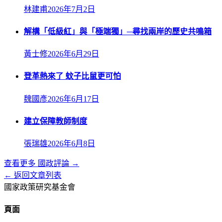
林建甫
2026年7月2日
解構「低級紅」與「極端獨」─尋找兩岸的歷史共鳴箱
黃士修
2026年6月29日
登革熱來了 蚊子比鼠更可怕
魏國彥
2026年6月17日
建立保障教師制度
張瑞雄
2026年6月8日
查看更多
國政評論
→
← 返回文章列表
國家政策研究基金會
頁面