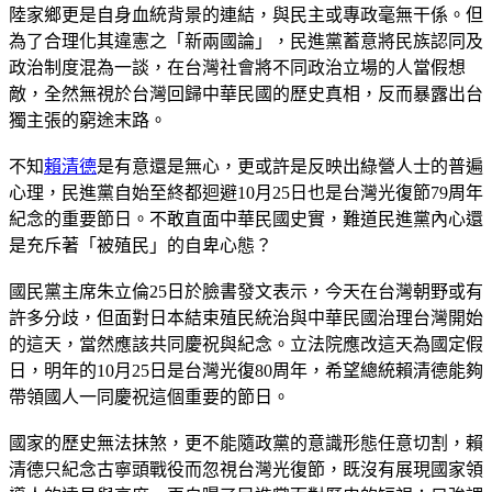
陸家鄉更是自身血統背景的連結，與民主或專政毫無干係。但
為了合理化其違憲之「新兩國論」，民進黨蓄意將民族認同及
政治制度混為一談，在台灣社會將不同政治立場的人當假想
敵，全然無視於台灣回歸中華民國的歷史真相，反而暴露出台
獨主張的窮途末路。
不知
賴清德
是有意還是無心，更或許是反映出綠營人士的普遍
心理，民進黨自始至終都迴避10月25日也是台灣光復節79周年
紀念的重要節日。不敢直面中華民國史實，難道民進黨內心還
是充斥著「被殖民」的自卑心態？
國民黨主席朱立倫25日於臉書發文表示，今天在台灣朝野或有
許多分歧，但面對日本結束殖民統治與中華民國治理台灣開始
的這天，當然應該共同慶祝與紀念。立法院應改這天為國定假
日，明年的10月25日是台灣光復80周年，希望總統賴清德能夠
帶領國人一同慶祝這個重要的節日。
國家的歷史無法抹煞，更不能隨政黨的意識形態任意切割，賴
清德只紀念古寧頭戰役而忽視台灣光復節，既沒有展現國家領