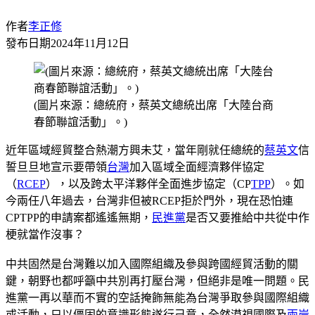
作者
李正修
發布日期
2024年11月12日
(圖片來源：總統府，蔡英文總統出席「大陸台商
春節聯誼活動」。)
近年區域經貿整合熱潮方興未艾，當年剛就任總統的
蔡英文
信
誓旦旦地宣示要帶領
台灣
加入區域全面經濟夥伴協定
（
RCEP
），以及跨太平洋夥伴全面進步協定（CP
TPP
）。如
今兩任八年過去，台灣非但被RCEP拒於門外，現在恐怕連
CPTPP的申請案都遙遙無期，
民進黨
是否又要推給中共從中作
梗就當作沒事？
中共固然是台灣難以加入國際組織及參與跨國經貿活動的關
鍵，朝野也都呼籲中共別再打壓台灣，但絕非是唯一問題。民
進黨一再以華而不實的空話掩飾無能為台灣爭取參與國際組織
或活動，只以僵固的意識形態遂行己意，全然漠視國際及
兩岸