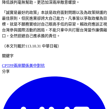
降低誤判毫無幫助，更恐加深兩岸敵意螺旋。
「誠實是最好的政策」本該是政府面對問題以及為政策辯護的
最佳原則，但民進黨卻誇大自己能力，凡事皆以爭取政權為目
標，就是不願務實檢討自己眼高手低的惡習。賴政府應該正視
台灣參與國際活動的困局，不能只拿中共打壓台灣當作廉價藉
口，全然迴避自己應承擔的責任。
（本文刊載於113.10.31 中華日報）
關鍵字
CPTPP
兩岸關係
美中對抗
分享