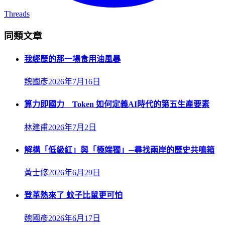
Threads
同類文章
我經歷的那一場食用油風暴
魏國彥
2026年7月16日
算力即國力 Token 如何定義AI時代的第五生產要素
林建甫
2026年7月2日
解構「低級紅」與「極端獨」─尋找兩岸的歷史共鳴箱
黃士修
2026年6月29日
登革熱來了 蚊子比鼠更可怕
魏國彥
2026年6月17日