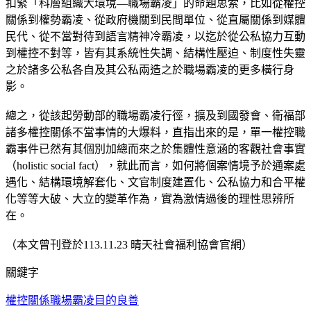
扣緊「科層組織大環境—職場霸凌」的命題思索，比如從權控
關係到權勢霸凌、從政府機關到民間單位、從直屬關係到媒體
民代、從不當對待到語言精神冷霸凌，以迄於從公私協力互動
到權控不對等，皆有其系統性失調、結構性壓迫、制度性失靈
之於諸多公私各自及其公私兩造之於職場霸凌的更多橫行身
影。
總之，從該起勞動部的職場霸凌行徑，擴及到國發會、衛福部
諸多權控關係不當事情的大爆料，直指出來的是，單一權控職
霸事件已然有其個別加總而來之於集體性意涵的客觀社會事實
（holistic social fact），就此而言，如何將個案情境予於通案處
遇化、結構環境解套化、文官制度建置化、公私協力和合平權
化等等大破、大立的變革作為，實為激情過後的理性思辨所
在。
（本文曾刊登於113.11.23 晴天社會福利協會官網）
關鍵字
權控關係
職場霸凌
目的良善