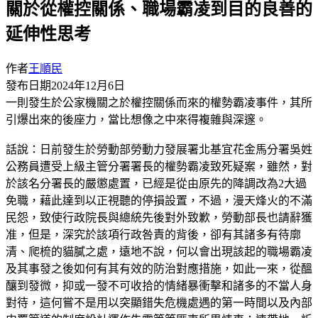
關於從權控關係、職場霸凌到目的良善的
延伸性思考
作者
王順民
發布日期
2024年12月6日
一則發生於公家機關之於權控關係而來的權勢霸凌事件，其所
引爆出來的後座力，當比想像之中來得複雜與深邃。
話說：日前發生於勞動部勞動力發展署北基宜花金馬分署吳姓
公務員遭受上級主管分署署長的權勢霸凌致死疑案，雖然，對
於該名分署長的嚴懲處置，已經是從由原先的降調改為2大過
免職，藉此達到以正視聽的停損設置，不過，漫天烽火的不滿
民怨，致使行政院長與總統先後對外致歉，勞動部長也請辭獲
准，但是，深究於該項行政咎責的背後，卻有其諸多有待廓
清、爬梳的貓膩之處，遠地不說，何以會出現該起的職場霸凌
及其事發之後如何有其有效的防治對應措施，如此一來，從醞
釀到發微，抑或一發不可收拾的情緒暴衝擊和諸多的不當人身
對待，這何嘗不是用以突顯錯失危機處遇的第一時間以及內部