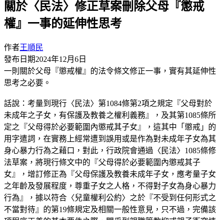
關於〈民法〉修正草案刪除父母『懲戒
權』一事的延伸性思考
作者
王順民
發布日期
2024年12月6日
一則關於父母『懲戒權』的法令條文修正一事，實有其延伸性
思考之必要。
話說：考量到現行〈民法〉第1084條第2項之規定『父母對於
未成年之子女，有保護及教養之權利義務』，及其第1085條所
定之『父母得於必要範圍內懲戒其子女』，這其中「懲戒」的
用字遣詞，在實務上經常遭到誤用或是作為對未成年子女為其
身心暴力行為之藉口，對此，行政院會通過〈民法〉1085條修
法草案，將現行條文中的『父母得於必要範圍內懲戒其子
女』，增訂修正為『父母保護及教養未成年子女，應考量子女
之年齡及發展程度，尊重子女之人格，不得對子女為身心暴力
行為』，據以符合〈兒童權利公約〉之於『不受到任何形式之
不當對待』的第19條規定及相關一般性意見，只不過，完備該