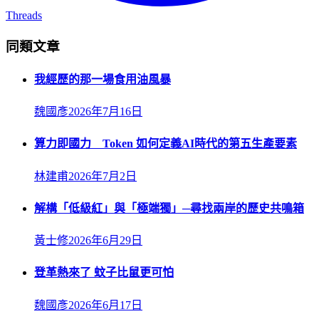
Threads
同類文章
我經歷的那一場食用油風暴
魏國彥
2026年7月16日
算力即國力 Token 如何定義AI時代的第五生產要素
林建甫
2026年7月2日
解構「低級紅」與「極端獨」─尋找兩岸的歷史共鳴箱
黃士修
2026年6月29日
登革熱來了 蚊子比鼠更可怕
魏國彥
2026年6月17日