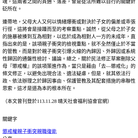
魂，這兩者之間的貫通、落差，會是徒法所難以自行的關鍵針
砭所在。
連帶地，父母大人又何以情緒爆衝或對決於子女的偏差或乖張
行徑，這將會是接踵而至的考察重點，誠然，從父母之於子女
的施暴被揍到互為相對，以迄於成為相對人一方的未成年，直
指出來的是，該項親子衝突的檢視重點，就不全然僅止於不當
的管教，而是對於親子衝突引爆火線的內歸因、外歸因或系統
性歸因的通盤性檢討、議論。總之，關於民法修正草案刪除父
母『懲戒權』的該項策進作為，當只是藉由「去—懲戒化」的
條文修正，以避免出現合法、適法疑慮，但是，就其依法行
政、依法辦理之於歸因事由、保護管教及其配套措施的串聯性
思索，這才是道為本的根本所在。
（本文曾刊登於113.11.28 晴天社會福利協會官網）
關鍵字
懲戒權
親子衝突
親職復能