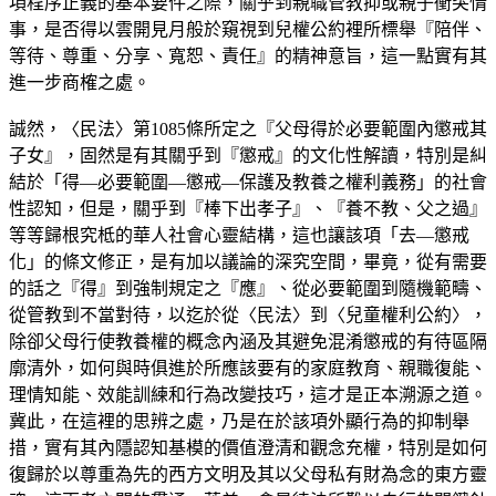
項程序正義的基本要件之際，關乎到親職管教抑或親子衝突情
事，是否得以雲開見月般於窺視到兒權公約裡所標舉『陪伴、
等待、尊重、分享、寬恕、責任』的精神意旨，這一點實有其
進一步商榷之處。
誠然，〈民法〉第1085條所定之『父母得於必要範圍內懲戒其
子女』，固然是有其關乎到『懲戒』的文化性解讀，特別是糾
結於「得—必要範圍—懲戒—保護及教養之權利義務」的社會
性認知，但是，關乎到『棒下出孝子』、『養不教、父之過』
等等歸根究柢的華人社會心靈結構，這也讓該項「去—懲戒
化」的條文修正，是有加以議論的深究空間，畢竟，從有需要
的話之『得』到強制規定之『應』、從必要範圍到隨機範疇、
從管教到不當對待，以迄於從〈民法〉到〈兒童權利公約〉，
除卻父母行使教養權的概念內涵及其避免混淆懲戒的有待區隔
廓清外，如何與時俱進於所應該要有的家庭教育、親職復能、
理情知能、效能訓練和行為改變技巧，這才是正本溯源之道。
冀此，在這裡的思辨之處，乃是在於該項外顯行為的抑制舉
措，實有其內隱認知基模的價值澄清和觀念充權，特別是如何
復歸於以尊重為先的西方文明及其以父母私有財為念的東方靈