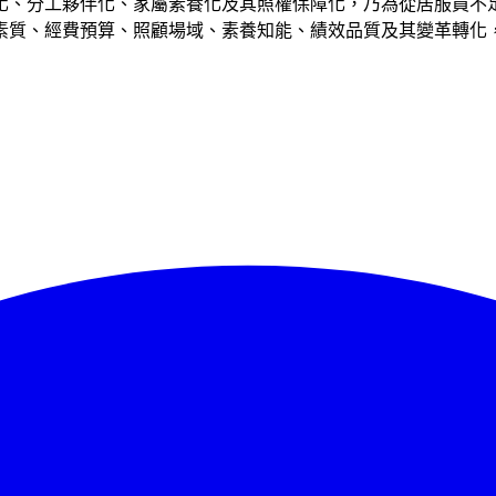
化、分工夥伴化、家屬素養化及其照權保障化，乃為從居服員不
素質、經費預算、照顧場域、素養知能、績效品質及其變革轉化