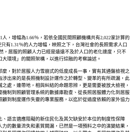
51人，增幅為1.66％，若依全國民間照顧機構共有2,022家計算的
，更只有1.31％的人力增幅，映照之下，台灣社會的長照需求人口
8％，顯然，居服的照顧人力已經是遠遠不及於人口的老化速度，只不
口大環境」的關照架構，以進行綜融的考察論述。
那麼，對於居服人力雪崩式的低度成長一事，實有其通盤檢視之
指涉出來的是長照機制設計運作之於轉型、變革的有所疏漏，此
誡之處，連帶地，相與糾結的命題思辨，更是需要被放大檢視，
整機制到照顧管理系統的數據庫勘查、從長照居服體力化到居服
照顧到制度運作失靈的專業服務，以迄於從過度依賴的家外協力
化、語言適應阻礙的新住民化及其欠缺安於本位的制度性保障
人力的數量流失和素質闕漏，已然是一項預料之中的演變結果，