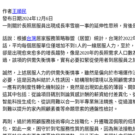
作者
王順民
發布日期
2024年12月6日
一則關於長照居服員出現成長率雪崩一事的延伸性思辨，背後
話說：根據
台灣
居家服務策略聯盟（居盟）統計，台灣於2022年之際
話，平均每個居服單位僅增加不到1人的一線居服人力，至於，今年
卻是出現愈來愈多的增長趨勢，像是2020年的長照需求人口數為8
過，該項的供需失衡情事，實有必要扣緊從使用者到居服員之
誠然，上述居服人力的供需失衡情事，雖然是偏向於市場運作
必要，這是因為糾結於人性誘因、結構限制環境以及照顧需求
一應有的制度性轉化機制設計，竟然是出現如此般的薄弱、闕
這其中包括：從論項目碼別到論質感計酬的薪資給付差異化、
智能科技生成化、從訓用難以合一到半專業無法精進、從過渡
到難以提升的家內照顧素養等命題思索的通盤性檢討。
再則，過於將照顧服務技術導向之技職化、升遷職涯侷限的低
化，如此一來，困守於到宅服務性質的居服員，因為無法接軌