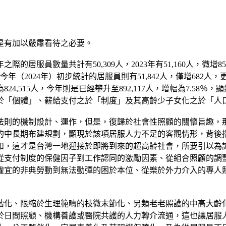
是有加以嚴肅看待之必要。
的居服員數量共計有50,309人，2023年有51,160人，微增8
（2024年）初步統計的居服員則有51,842人，僅增682人
24,515人，今年則是已經攀升至892,117人，增幅為7.5
於「個體」、薪給支付之於「制度」及其高齡少子女化之於「人
法則的機制設計、運作，但是，復歸於社會性照顧的關懷旨趣，
的中長期布建規劃，顯現於該項居服人力不足的客觀情形，背後
如，這才是台灣一地迎接於即將到來的超高齡社會，所要引以為
從支付制度的保健因子到工作認同的激勵因素、從組合照顧的調
權宜的非典勞動到無法動彈的困於本位、從樂於外力介入的專人
階化、限縮於生理範疇的枝微末節化、另類老老照護的中高大齡
於日間照顧、機構養護或醫院共護的人力轉介流通，這也讓居服