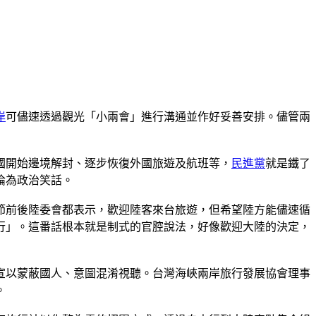
岸
可儘速透過觀光「小兩會」進行溝通並作好妥善安排。儘管兩
國開始邊境解封、逐步恢復外國旅遊及航班等，
民進黨
就是鐵了
淪為政治笑話。
節前後陸委會都表示，歡迎陸客來台旅遊，但希望陸方能儘速循
行」。這番話根本就是制式的官腔說法，好像歡迎大陸的決定，
宣以蒙蔽國人、意圖混淆視聽。台灣海峽兩岸旅行發展協會理事
。