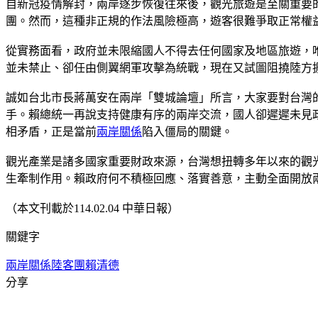
自新冠疫情解封，兩岸逐步恢復往來後，觀光旅遊是至關重要
團。然而，這種非正規的作法風險極高，遊客很難爭取正常權
從實務面看，政府並未限縮國人不得去任何國家及地區旅遊，
並未禁止、卻任由側翼網軍攻擊為統戰，現在又試圖阻撓陸方
誠如台北市長蔣萬安在兩岸「雙城論壇」所言，大家要對台灣
手。賴總統一再說支持健康有序的兩岸交流，國人卻遲遲未見
相矛盾，正是當前
兩岸關係
陷入僵局的關鍵。
觀光產業是諸多國家重要財政來源，台灣想扭轉多年以來的觀
生牽制作用。賴政府何不積極回應、落實善意，主動全面開放
（本文刊載於114.02.04 中華日報）
關鍵字
兩岸關係
陸客團
賴清德
分享