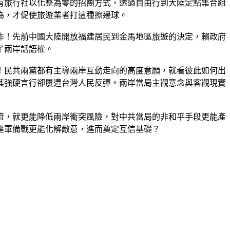
有旅行社以化整為零的招團方式，透過自由行到大陸定點集合組
為，才促使旅遊業者打這種擦邊球。
作！先前中國大陸開放福建居民到金馬地區旅遊的決定，賴政府
了兩岸話語權。
！民共兩黨都有主導兩岸互動走向的高度意願，就看彼此如何出
其強硬言行卻屢遭台灣人民反彈。兩岸當局主觀意念與客觀現實
流，就更能降低兩岸衝突風險，對中共當局的非和平手段更能產
建軍備戰更能化解敵意，進而奠定互信基礎？