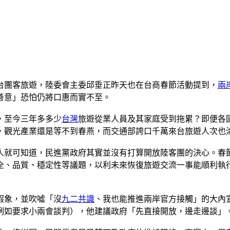
台團客旅遊，陸委會主委邱垂正昨天也在台商春節活動提到，
兩
善意」恐怕仍將口惠而實不至。
，至今三年多多少
台灣
旅遊從業人員及其家庭受到拖累？即便各
，觀光產業還是等不到春燕，而交通部誇口千萬來台旅遊人次也
人就可知道，民進黨政府其實並沒有打算開放陸客團的決心。春
全、品質、穩定性等議題，以利未來恢復旅遊交流一事能順利執
假象，並吹噓「沒
九二共識
、我也能推進兩岸官方接觸」的大內
例如要求小兩會談判），他建議政府「先直接開放，邊走邊談」