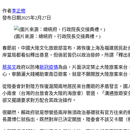
作者
李正修
發布日期
2025年2月27日
(圖片來源：總統府，行政院長交接典禮。)
春節前，中國大陸文化旅遊部宣布，將恢復上海及福建居民赴
岸當局都看似釋出善意，但倘若皆仍以政治掛帥，所謂「釋出
蔡英文
政府以防堵
新冠疫情
為由，片面決定禁止大陸旅客來台
心，寧願灑大錢補助東南亞遊客，就是不願開放大陸旅客來台
從陸委會針對陸方恢復滬閩兩地居民來台團遊的矛盾發言，國
小兩會（台灣的台旅會及大陸的海旅會）管道，「溝通旅遊安
卻又擺譜要求對方配合其政治操作。
很顯然，賴政府就是想營造兩岸無須政治基礎就有官方往來的
長蕭博仁就指出，既然對岸已決定開放，陸委會不該又卡關（