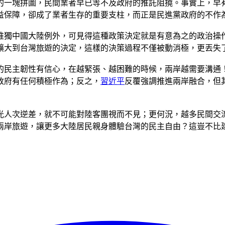
的一塊拼圖，民間業者早已等不及政府的推託阻撓。事實上，早
益保障，卻成了業者生存的重要支柱，而正是民進黨政府的不作
唯獨中國大陸例外，可見得這種政策決定就是有意為之的政治操
擴大到台灣旅遊的決定，這樣的決策過程不僅被動消極，更丟失
的民主韌性有信心，在越緊張、越困難的時候，兩岸越需要溝通
政府有任何積極作為；反之，
習近平
反覆強調推進兩岸融合，但
光人次逆差，就不可能對陸客團視而不見；更何況，越多民間交
兩岸旅遊，讓更多大陸居民親身體驗台灣的民主自由？這豈不比