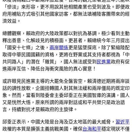
「慘淡」來形容，更不用說其他相關產業也受到波及。即便政
府用補貼方式吸引其他國家訪客，都無法填補陸客團帶來的經
濟效益。
總體觀察，賴政府的大陸政策都以對抗為基調，極少看到主動
釋出善意、化解歧見的積極面。更甚者，賴總統今年三月提出
「國安十七條」之後，
兩岸關係
更是猛墜探底，除了緊縮陸配
取得中華民國國籍的資格，更將在野黨或其支持者都視為「中
共同路人」的潛在「雜質」，國人無法感受到
民進黨
政府有促
進兩岸互信、降低台海衝突風險的真心實意！
或許眼見民進黨主導的大罷免全盤皆空，賴清德近期將兩岸談
話的調性放軟，企圖扭轉國人對其無法緩和兩岸僵局的既定印
象。然而，當看到陸委會主委邱垂正在美國智庫的演講，國人
又是恍然大悟，原來所謂的兩岸對話或和平共榮只是政治語
言，持續對抗才是賴政府的主旋律。
邱垂正表示，中國大陸是台海及亞太地區的最大威脅，
習近平
政權的本質是擴張主義挑戰美國，確保
台海和平
穩定現狀不僅