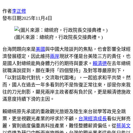
作者
李正修
發布日期
2025年11月4日
(圖片來源：總統府，行政院長交接典禮。)
台海問題向來是
美國
與中國大陸談判的焦點，也會影響全球經
濟發展穩定，因此維持
兩岸
現狀不僅是台美陸三方的責任，也
是國人對總統能夠身體力行的期待與要求。
賴清德
在去年總統
就職演說提到，願在秉持「四個堅持」及對等尊嚴原則下，
「以對話取代對抗，交流取代圍堵」，一起追求和平共榮。然
而，國人在過去一年多看到的不是恢復正常往來，卻是你來我
往的刀光劍影，顯見兩岸主政者都有負於民，更是賴清德施政
滿意度持續下滑的主因。
賴總統原先承諾的重啟觀光旅遊及陸生來台就學等政見全跳
票，更坐視觀光產業的呼求於不顧，
台灣
經濟成長
看似光鮮亮
麗，實則過度偏重高科技產業，難怪整體薪資偏低。從
蔡英文
以疫情為藉口中斷兩岸旅遊後，台灣的觀光業者這些年只能以