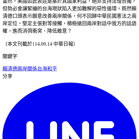
當然，美國如此表述是基於其國家利益，絕非支持法理台獨，
但勢必會讓緊繃的台海現狀陷入更加難解的惡性循環。既然賴
清德口頭表示願意改善兩岸關係，何不回歸中華民國憲法之兩
岸定位，堅定主張對等接觸，積極搶回兩岸對話中我方的話語
權，進而消弭衝突、降低敵意？
（本文刊載於114.09.14 中華日報）
關鍵字
賴清德
兩岸關係
台海和平
分享