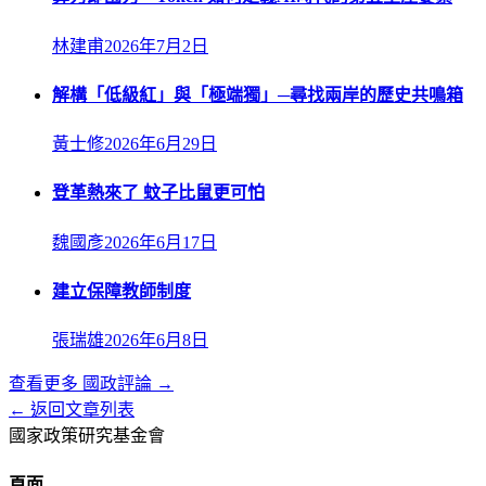
林建甫
2026年7月2日
解構「低級紅」與「極端獨」─尋找兩岸的歷史共鳴箱
黃士修
2026年6月29日
登革熱來了 蚊子比鼠更可怕
魏國彥
2026年6月17日
建立保障教師制度
張瑞雄
2026年6月8日
查看更多
國政評論
→
← 返回文章列表
國家政策研究基金會
頁面