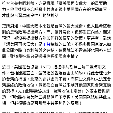
符合台美共同利益，亦是實現「讓美國再次偉大」的重要助
力。他最後還不忘呼籲中共應正視中華民國存在的客觀事實，
才能與台灣展開良性互動與對話。
眾所周知，中國大陸本來就是台灣的最大威脅，但人民希望看
到的是執政黨提出解方、而非使其惡化，但邱垂正向美方闡述
現況，卻沒有提出我方能如何打破僵局的對策。更甚者，雖說
「讓美國再次偉大」是
川普
總統的口號，不過多數國家從未如
此公開地將自身利益與之連結，這種說法不啻為矮化國格。試
問，難道民進黨只是選擇性捍衛國家主權？
近日，美國在台協會（AIT）指控中共刻意曲解二戰時期文
件，包括開羅宣言、波茨坦公告及舊金山和約，藉此合理化脅
迫台灣的行徑，北京的論述虛假不實，而這些文件均未決定台
灣最終的政治地位，意圖孤立台灣並限制其他國家與台灣互動
的選擇。AIT此時突然拋出「台灣地位未定論」的源由實難猜
透，但勢將在台美陸三邊關係埋下變數。美國國務院維持此立
場，但必須觀察是否引發中共更強烈的反彈！